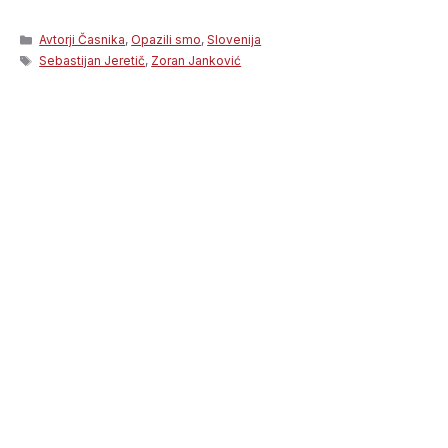
Categories
Avtorji Časnika
,
Opazili smo
,
Slovenija
Tags
Sebastijan Jeretič
,
Zoran Janković