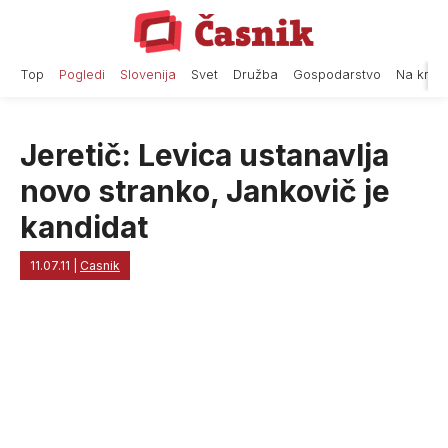
Skip
to
content
Top
Pogledi
Slovenija
Svet
Družba
Gospodarstvo
Na krat
Jeretič: Levica ustanavlja
novo stranko, Jankovič je
kandidat
11.07.11
|
Casnik