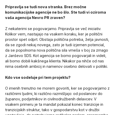
Pripravlja se tudi nova stranka. Brez močne
komunikacijske agencije ne bo šlo. Ste tudi vi oziroma
vaša agencija Nevro PR zraven?
Z nekaterimi se pogovarjamo. Pripravlja se več iniciativ.
Kolikor vem, nastajajo na vsakem koraku, ker je politični
prostor spet odprt. Obstaja politična potreba, želja javnosti,
da se zgodi nekaj novega, zato je tudi izjemen potencial,
da se popolnoma nova politična sila vmeša v boj za zmago
z Janševo SDS. Kot agencija se bomo pogovarjali in videli,
ali bomo dobili kakšnega klienta. Nikakor pa nihče od nas
nima osebnih ambicij in namenov osebno delovati v politiki.
Kdo vse sodeluje pri tem projektu?
O imenih trenutno ne morem govoriti, ker se pogovarjamo z
različnimi ljudmi, ki različno razmišljajo: od poslancev do
županov, podjetnikov in civilnodružbenih delavcev. V
vsakem primeru je ta mandat pokazal konec tranzicije in
tranzicijskih struktur, tako v gospodarstvu kot v družbi