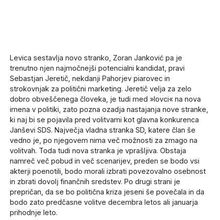
Levica sestavlja novo stranko, Zoran Janković pa je
trenutno njen najmočnejši potencialni kandidat, pravi
Sebastjan Jeretič, nekdanji Pahorjev piarovec in
strokovnjak za politični marketing. Jeretič velja za zelo
dobro obveščenega človeka, je tudi med »lovci« na nova
imena v politiki, zato pozna ozadja nastajanja nove stranke,
ki naj bi se pojavila pred volitvami kot glavna konkurenca
Janševi SDS. Največja vladna stranka SD, katere član še
vedno je, po njegovem nima več možnosti za zmago na
volitvah. Toda tudi nova stranka je vprašljiva. Obstaja
namreč več pobud in več scenarijev, preden se bodo vsi
akterji poenotili, bodo morali izbrati povezovalno osebnost
in zbrati dovolj finančnih sredstev. Po drugi strani je
prepričan, da se bo politična kriza jeseni še povečala in da
bodo zato predčasne volitve decembra letos ali januarja
prihodnje leto.