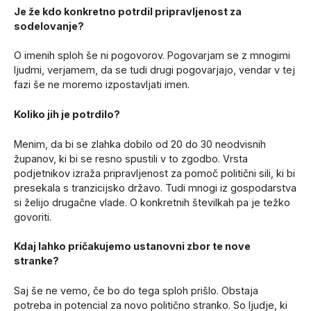
Je že kdo konkretno potrdil pripravljenost za
sodelovanje?
O imenih sploh še ni pogovorov. Pogovarjam se z mnogimi
ljudmi, verjamem, da se tudi drugi pogovarjajo, vendar v tej
fazi še ne moremo izpostavljati imen.
Koliko jih je potrdilo?
Menim, da bi se zlahka dobilo od 20 do 30 neodvisnih
županov, ki bi se resno spustili v to zgodbo. Vrsta
podjetnikov izraža pripravljenost za pomoč politični sili, ki bi
presekala s tranzicijsko državo. Tudi mnogi iz gospodarstva
si želijo drugačne vlade. O konkretnih številkah pa je težko
govoriti.
Kdaj lahko pričakujemo ustanovni zbor te nove
stranke?
Saj še ne vemo, če bo do tega sploh prišlo. Obstaja
potreba in potencial za novo politično stranko. So ljudje, ki