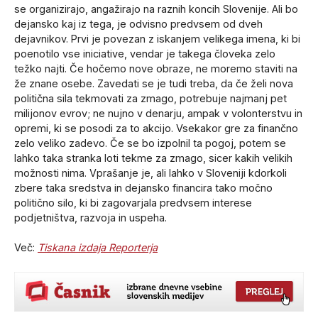
se organizirajo, angažirajo na raznih koncih Slovenije. Ali bo
dejansko kaj iz tega, je odvisno predvsem od dveh
dejavnikov. Prvi je povezan z iskanjem velikega imena, ki bi
poenotilo vse iniciative, vendar je takega človeka zelo
težko najti. Če hočemo nove obraze, ne moremo staviti na
že znane osebe. Zavedati se je tudi treba, da če želi nova
politična sila tekmovati za zmago, potrebuje najmanj pet
milijonov evrov; ne nujno v denarju, ampak v volonterstvu in
opremi, ki se posodi za to akcijo. Vsekakor gre za finančno
zelo veliko zadevo. Če se bo izpolnil ta pogoj, potem se
lahko taka stranka loti tekme za zmago, sicer kakih velikih
možnosti nima. Vprašanje je, ali lahko v Sloveniji kdorkoli
zbere taka sredstva in dejansko financira tako močno
politično silo, ki bi zagovarjala predvsem interese
podjetništva, razvoja in uspeha.
Več:
Tiskana izdaja Reporterja