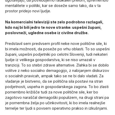
ugotavljajo, da potrebujemo radikalen prelom, spremembo
mentalitete v politiki, kar se doseže samo tako, da v ta
prostor pridejo novi ljudje.
Na komercialni televiziji ste zelo podrobno razlagali,
kdo naj bi bili jedro te nove stranke: uspešni župani,
poslovneži, ugledne osebe iz civilne družbe.
Predstavil sem predvsem profil neke nove politične sile, ki
bi imela možnosti, da poseže po vrhu oblasti. To so uspešni
župani, uspešni podjetniki po celotni Sloveniji, tudi nekateri
ljudje iz velikega gospodarstva, ki se niso umazali v
tranziciji. To so stebri zdrave alternative. Zlahka bi se dobilo
volitve z neko socialno demagogijo, z nabijanjem diskurzov
o socialnih pravicah, ampak tako se ne bi dalo vladati. Za
vladanje je bistveno, da se politična sila postavi na stran
podjetnosti, uspeha in gospodarskega zagona. To bo zlasti
pomembno križišče tudi za nove politične sile, ker bo
zagotovo naraščal demagoški populizem, na drugi strani pa
je pomembna želja po učinkovitosti, ki bo imela realnejše
temelje ter ljudi s povsem operativno prakso in izkušnjami.