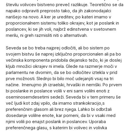
številu volivcev bistveno preveč razlikuje. Teoretično se da
napako odpraviti preprosto tako, da jih zakonodajalci
narišejo na novo. A ker je ureditev, po kateri imamo v
proporcionalnem sistemu toliko okrajev, kot je poslank in
poslancev, ki se jih voli, najbrž edinstvena v svetovnem
merilu, ni greh razmisliti niti o alternativah.
Seveda se bo treba najprej odločiti, ali bo sistem po
svojem bistvu še naprej izključno proporcionalen ali pa bo
večinska komponenta pridobila dejansko težo, ki je doslej
kljub množici okrajev ni imela. Glede na razmerje moči v
parlamentu ne dvomim, da se bo odločitev iztekla v prid
prve možnosti. Slednjo bi bilo moč udejanjiti vsaj na tri
načine. Imenujmo jih izraelski, hrvaški in nemški. Po prvem
bi poslanke in poslance volili v eni sami volilni enoti z
oseminosemdesetimi sedeži. Seveda bi v tem primeru še
več ljudi kot zdaj vpilo, da imamo strankokracijo,s
preferenčnim glasom ali brez njega. Lahko bi odbržali
dosedanje volilne enote, kar pomeni, da bi v vsaki med
njimi volili po enajst poslank in poslancev. Uporaba
preferenčnega glasu, s katerim bi volivec in volivka