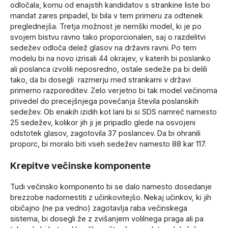
odločala, komu od enajstih kandidatov s strankine liste bo
mandat zares pripadel, bi bila v tem primeru za odtenek
preglednejša. Tretja možnost je nemški model, ki je po
svojem bistvu ravno tako proporcionalen, saj o razdelitvi
sedežev odloča delež glasov na državni ravni. Po tem
modelu bi na novo izrisali 44 okrajev, v katerih bi poslanko
ali poslanca izvolili neposredno, ostale sedeže pa bi delili
tako, da bi dosegli razmerju med strankami v državi
primerno razporeditev. Zelo verjetno bi tak model večinoma
privedel do precejšnjega povečanja števila poslanskih
sedežev. Ob enakih izidih kot lani bi si SDS namreč namesto
25 sedežev, kolikor jih ji je pripadlo glede na osvojeni
odstotek glasov, zagotovila 37 poslancev. Da bi ohranili
proporc, bi moralo biti vseh sedežev namesto 88 kar 117.
Krepitve večinske komponente
Tudi večinsko komponento bi se dalo namesto dosedanje
brezzobe nadomestiti z učinkovitejšo. Nekaj učinkov, ki jih
običajno (ne pa vedno) zagotavlja raba večinskega
sistema, bi dosegli že z zvišanjem volilnega praga ali pa