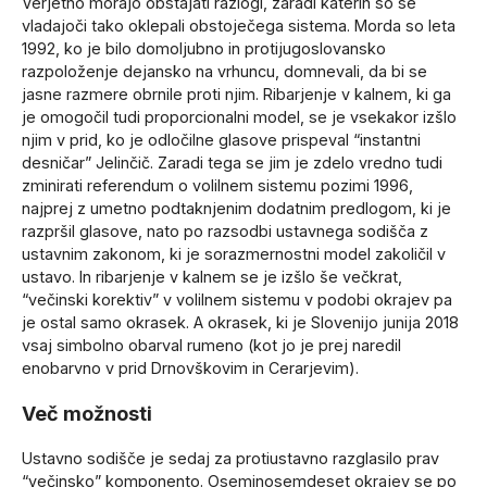
Verjetno morajo obstajati razlogi, zaradi katerih so se
vladajoči tako oklepali obstoječega sistema. Morda so leta
1992, ko je bilo domoljubno in protijugoslovansko
razpoloženje dejansko na vrhuncu, domnevali, da bi se
jasne razmere obrnile proti njim. Ribarjenje v kalnem, ki ga
je omogočil tudi proporcionalni model, se je vsekakor izšlo
njim v prid, ko je odločilne glasove prispeval “instantni
desničar” Jelinčič. Zaradi tega se jim je zdelo vredno tudi
zminirati referendum o volilnem sistemu pozimi 1996,
najprej z umetno podtaknjenim dodatnim predlogom, ki je
razpršil glasove, nato po razsodbi ustavnega sodišča z
ustavnim zakonom, ki je sorazmernostni model zakoličil v
ustavo. In ribarjenje v kalnem se je izšlo še večkrat,
“večinski korektiv” v volilnem sistemu v podobi okrajev pa
je ostal samo okrasek. A okrasek, ki je Slovenijo junija 2018
vsaj simbolno obarval rumeno (kot jo je prej naredil
enobarvno v prid Drnovškovim in Cerarjevim).
Več možnosti
Ustavno sodišče je sedaj za protiustavno razglasilo prav
“večinsko” komponento. Oseminosemdeset okrajev se po