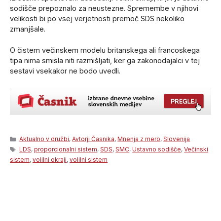
sodišče prepoznalo za neustezne. Spremembe v njihovi
velikosti bi po vsej verjetnosti premoč SDS nekoliko
zmanjšale.
O čistem večinskem modelu britanskega ali francoskega
tipa nima smisla niti razmišljati, ker ga zakonodajalci v tej
sestavi vsekakor ne bodo uvedli.
Categories
Aktualno v družbi
,
Avtorji Časnika
,
Mnenja z mero
,
Slovenija
Tags
LDS
,
proporcionalni sistem
,
SDS
,
SMC
,
Ustavno sodišče
,
Večinski
sistem
,
volilni okraji
,
volilni sistem