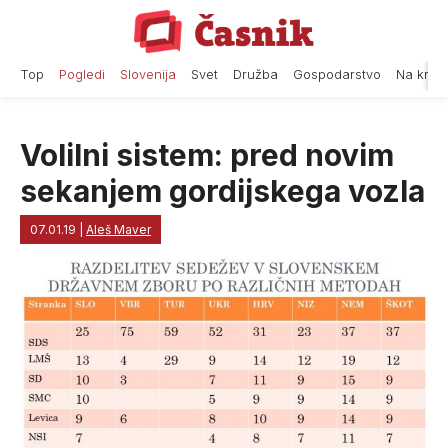
Skip
to
content
Top
Pogledi
Slovenija
Svet
Družba
Gospodarstvo
Na krat
Volilni sistem: pred novim
sekanjem gordijskega vozla
07.01.19
|
Aleš Maver