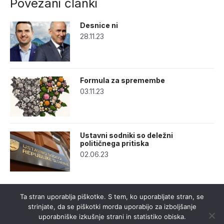
Povezani članki
Desnice ni
28.11.23
Formula za spremembe
03.11.23
Ustavni sodniki so deležni
političnega pritiska
02.06.23
Ta stran uporablja piškotke. S tem, ko uporabljate stran, se
strinjate, da se piškotki morda uporabijo za izboljšanje
uporabniške izkušnje strani in statistiko obiska.