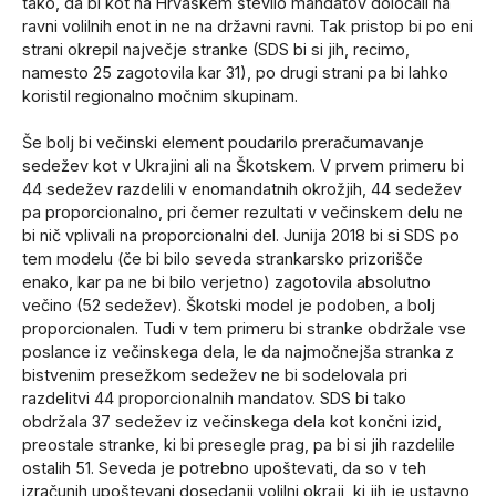
tako, da bi kot na Hrvaškem število mandatov določali na
ravni volilnih enot in ne na državni ravni. Tak pristop bi po eni
strani okrepil največje stranke (SDS bi si jih, recimo,
namesto 25 zagotovila kar 31), po drugi strani pa bi lahko
koristil regionalno močnim skupinam.
Še bolj bi večinski element poudarilo preračumavanje
sedežev kot v Ukrajini ali na Škotskem. V prvem primeru bi
44 sedežev razdelili v enomandatnih okrožjih, 44 sedežev
pa proporcionalno, pri čemer rezultati v večinskem delu ne
bi nič vplivali na proporcionalni del. Junija 2018 bi si SDS po
tem modelu (če bi bilo seveda strankarsko prizorišče
enako, kar pa ne bi bilo verjetno) zagotovila absolutno
večino (52 sedežev). Škotski model je podoben, a bolj
proporcionalen. Tudi v tem primeru bi stranke obdržale vse
poslance iz večinskega dela, le da najmočnejša stranka z
bistvenim presežkom sedežev ne bi sodelovala pri
razdelitvi 44 proporcionalnih mandatov. SDS bi tako
obdržala 37 sedežev iz večinskega dela kot končni izid,
preostale stranke, ki bi presegle prag, pa bi si jih razdelile
ostalih 51. Seveda je potrebno upoštevati, da so v teh
izračunih upoštevani dosedanji volilni okraji, ki jih je ustavno