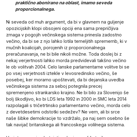
praktično abonirano na oblast, imamo seveda
proporcionalnega.
Ni seveda od muh argument, da bi v glavnem na guljenje
opozicijskih klopi obsojeni opciji ena sama prepričljiva
zmaga v pogojih večinskega sistema prinesla zadostno
večino, da bi se z njo lahko lotila temeljitih sprememb, ki v
mučnih koalicijah, porojenih iz proporcionalnega
preračunavanja, ne bi bile nikoli možne. Toda doslej bi z
nekaj verjertnosti lahko morda predvidevali takšno večino
le ob volitvah 2004. Celo lanske parlamentarne volitve bi se
po vsej verjetnosti iztekle v levosredinsko večino, še
posebej, ker moramo upoštevati, da bi dejanska uvedba
večinskega sistema za seboj potegnila precej
spremenjeno strankarsko krajino. Ne bi bilo za Slovenijo še
bolj škodljivo, ko bi LDS leta 1992 in 2000 in SMC leta 2014
razpolagali s tričetrtinsko parlamentarno večino, morda celo
z devetdesetimi odstotki sedežev? Ne vem, ali bi srce
naše šibke demokracije to vzdržalo, pa naj sem osebno še
tak navijač britanskega ali francoskega volilnega sistema.