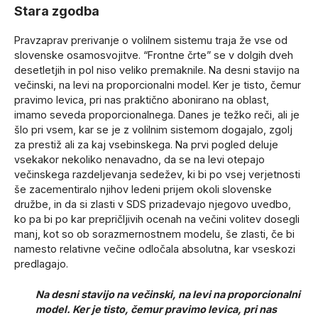
Stara zgodba
Pravzaprav prerivanje o volilnem sistemu traja že vse od
slovenske osamosvojitve. “Frontne črte” se v dolgih dveh
desetletjih in pol niso veliko premaknile. Na desni stavijo na
večinski, na levi na proporcionalni model. Ker je tisto, čemur
pravimo levica, pri nas praktično abonirano na oblast,
imamo seveda proporcionalnega. Danes je težko reči, ali je
šlo pri vsem, kar se je z volilnim sistemom dogajalo, zgolj
za prestiž ali za kaj vsebinskega. Na prvi pogled deluje
vsekakor nekoliko nenavadno, da se na levi otepajo
večinskega razdeljevanja sedežev, ki bi po vsej verjetnosti
še zacementiralo njihov ledeni prijem okoli slovenske
družbe, in da si zlasti v SDS prizadevajo njegovo uvedbo,
ko pa bi po kar prepričljivih ocenah na večini volitev dosegli
manj, kot so ob sorazmernostnem modelu, še zlasti, če bi
namesto relativne večine odločala absolutna, kar vseskozi
predlagajo.
Na desni stavijo na večinski, na levi na proporcionalni
model. Ker je tisto, čemur pravimo levica, pri nas