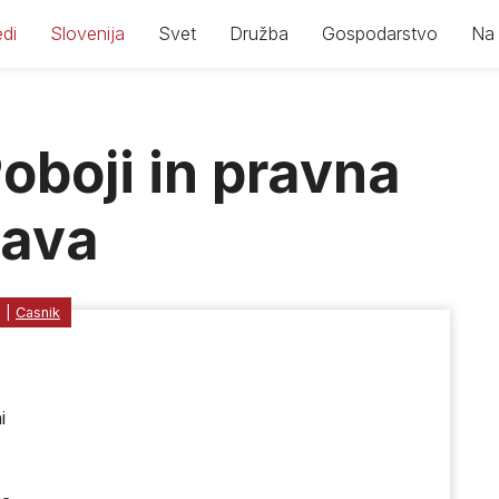
di
Slovenija
Svet
Družba
Gospodarstvo
Na 
oboji in pravna
žava
1
|
Casnik
i