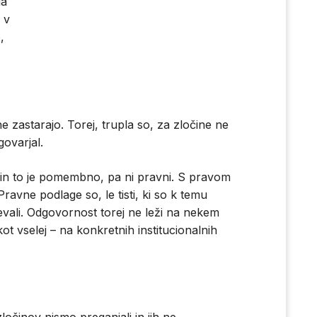
ga
 v
,
ne zastarajo. Torej, trupla so, za zločine ne
govarjal.
 in to je pomembno, pa ni pravni. S pravom
avne podlage so, le tisti, ki so k temu
ševali. Odgovornost torej ne leži na nekem
 vselej – na konkretnih institucionalnih