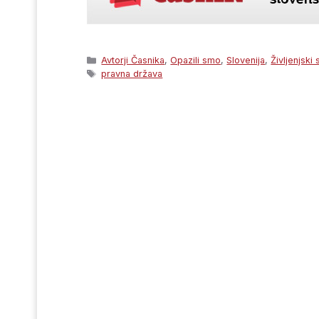
Categories
Avtorji Časnika
,
Opazili smo
,
Slovenija
,
Življenjski 
Tags
pravna država