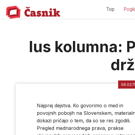
Skip
Top
Pogle
to
content
Ius kolumna: P
dr
06.02.1
Najprej dejstva. Ko govorimo o med in
povojnih pobojih na Slovenskem, materialn
dokazi pričajo o tem, da so se res zgodili.
Pregled mednarodnega prava, prakse