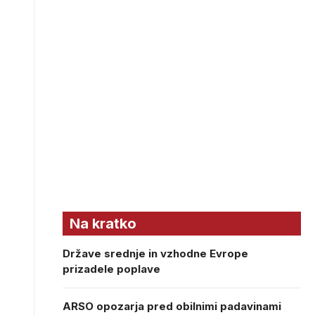
Na kratko
Države srednje in vzhodne Evrope
prizadele poplave
ARSO opozarja pred obilnimi padavinami