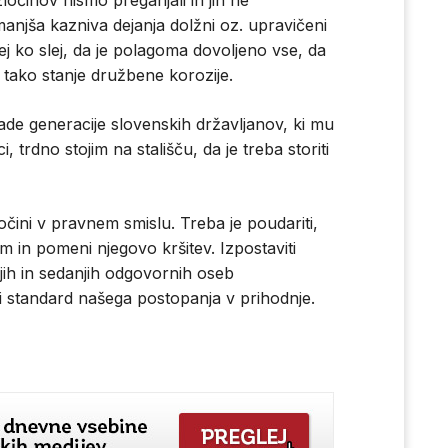
ločinov nismo preganjali in jih ne
manjša kazniva dejanja dolžni oz. upravičeni
ej ko slej, da je polagoma dovoljeno vse, da
 tako stanje družbene korozije.
lade generacije slovenskih državljanov, ki mu
, trdno stojim na stališču, da je treba storiti
ločini v pravnem smislu. Treba je poudariti,
m in pomeni njegovo kršitev. Izpostaviti
ih in sedanjih odgovornih oseb
i standard našega postopanja v prihodnje.