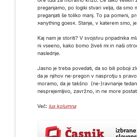
Gre tudi za moralno krizo. Če tako velikih z
preganjamo, po logiki stvari velja, da smo 
preganjati še toliko manj. To pa pomeni, pr
»anything goes«. Stanje, v katerem smo, je
Kaj nam je storiti? V svojstvu pripadnika m
ni vseeno, kako bomo živeli mi in naši otroci
naslednje.
Jasno je treba povedati, da so bili poboji z
da je njihov ne-pregon v nasprotju s pravo
moramo, da je takšno (ne-)ravnanje tedanj
nesprejemljivo, zavržno, in ne more postat
Več:
Ius kolumna