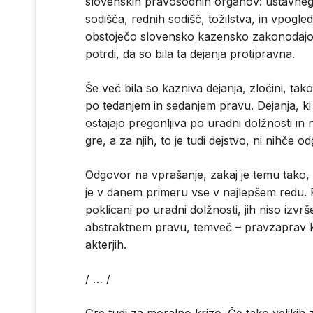
slovenskih pravosodnih organov: ustavne
sodišča, rednih sodišč, tožilstva, in vpogled
obstoječo slovensko kazensko zakonodajo
potrdi, da so bila ta dejanja protipravna.
Še več bila so kazniva dejanja, zločini, tako
po tedanjem in sedanjem pravu. Dejanja, ki
ostajajo pregonljiva po uradni dolžnosti in 
gre, a za njih, to je tudi dejstvo, ni nihče od
Odgovor na vprašanje, zakaj je temu tako,
je v danem primeru vse v najlepšem redu. Pr
poklicani po uradni dolžnosti, jih niso izvr
abstraktnem pravu, temveč – pravzaprav kot
akterjih.
/ … /