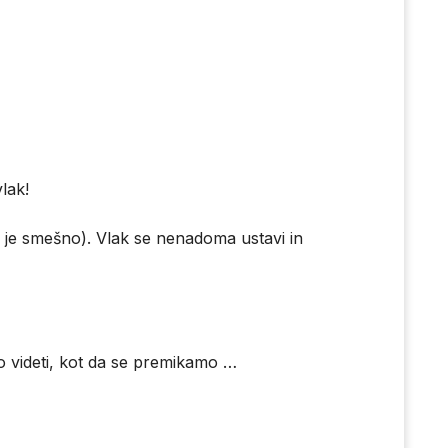
vlak!
o je smešno). Vlak se nenadoma ustavi in
o videti, kot da se premikamo …