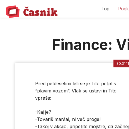
Skip
Top
Pogle
to
content
Finance: V
30.01.11
Pred petdesetimi leti se je Tito peljal s
“plavim vozom”. Vlak se ustavi in Tito
vpraša:
-Kaj je?
-Tovariš maršal, ni več proge!
-Takoj v akcijo, pripeljite mojstre, da začne