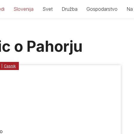
di
Slovenija
Svet
Družba
Gospodarstvo
Na 
ic o Pahorju
|
Casnik
jo