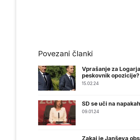
Povezani članki
Vprašanje za Logarja 
peskovnik opozicije?
15.02.24
SD se uči na napakah
09.01.24
Zakaj je Janševa ob