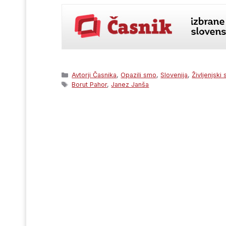
Categories
Avtorji Časnika
,
Opazili smo
,
Slovenija
,
Življenjski 
Tags
Borut Pahor
,
Janez Janša