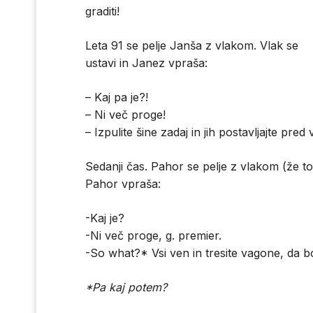
graditi!
Leta 91 se pelje Janša z vlakom. Vlak se
ustavi in Janez vpraša:
– Kaj pa je?!
– Ni več proge!
– Izpulite šine zadaj in jih postavljajte pred 
Sedanji čas. Pahor se pelje z vlakom (že t
Pahor vpraša:
-Kaj je?
-Ni več proge, g. premier.
-So what?* Vsi ven in tresite vagone, da b
*Pa kaj potem?