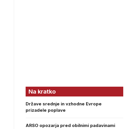
Na kratko
Države srednje in vzhodne Evrope
prizadele poplave
ARSO opozarja pred obilnimi padavinami