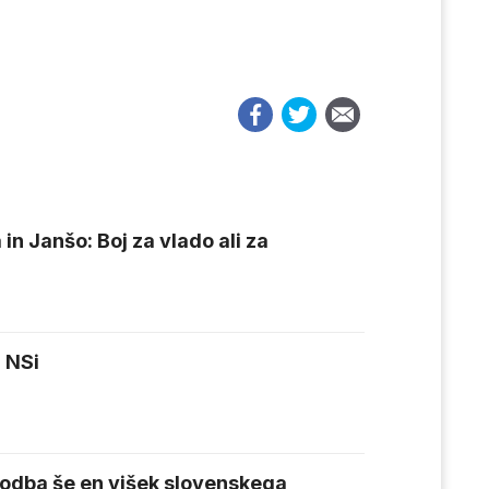
in Janšo: Boj za vlado ali za
 NSi
sodba še en višek slovenskega