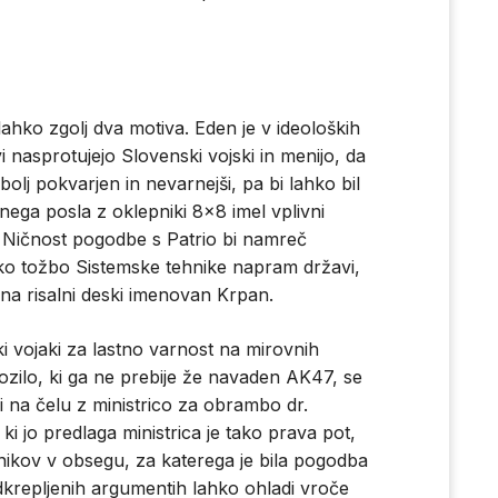
ahko zgolj dva motiva. Eden je v ideoloških
vi nasprotujejo Slovenski vojski in menijo, da
i bolj pokvarjen in nevarnejši, pa bi lahko bil
anega posla z oklepniki 8×8 imel vplivni
 Ničnost pogodbe s Patrio bi namreč
ko tožbo Sistemske tehnike napram državi,
, na risalni deski imenovan Krpan.
ki vojaki za lastno varnost na mirovnih
ozilo, ki ga ne prebije že navaden AK47, se
i na čelu z ministrico za obrambo dr.
i jo predlaga ministrica je tako prava pot,
nikov v obsegu, za katerega je bila pogodba
dkrepljenih argumentih lahko ohladi vroče