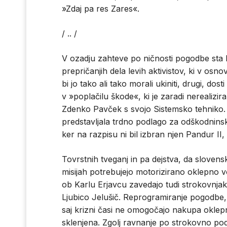
»Zdaj pa res Zares«.
/ .. /
V ozadju zahteve po ničnosti pogodbe sta l
prepričanjih dela levih aktivistov, ki v osno
bi jo tako ali tako morali ukiniti, drugi, dost
v »poplačilu škode«, ki je zaradi nerealizir
Zdenko Pavček s svojo Sistemsko tehniko.
predstavljala trdno podlago za odškodnins
ker na razpisu ni bil izbran njen Pandur II
Tovrstnih tveganj in pa dejstva, da slovens
misijah potrebujejo motorizirano oklepno v
ob Karlu Erjavcu zavedajo tudi strokovnjak
Ljubico Jelušič. Reprogramiranje pogodbe, k
saj krizni časi ne omogočajo nakupa oklep
sklenjena. Zgolj ravnanje po strokovno po