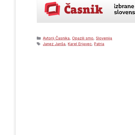
Categories
Avtorji Časnika
,
Opazili smo
,
Slovenija
Tags
Janez Janša
,
Karel Erjavec
,
Patria