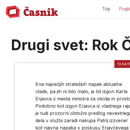
Skip
Top
Pogle
to
content
Drugi svet: Rok Č
13.04.11
Ena največjih strateških napak aktualne
vlade, pa jih ni bilo malo, je bil izgon Karla
Erjavca z mesta ministra za okolje in prosto
Podobno kot izgon Erjavca iz vladnega raj
je tudi prozorni obtožni predlog nevestneg
dela v službi zaradi nakupa Patrij izzvenel
kot naivna napaka v poskusu Erjavčevega