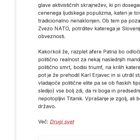
glave aktivističnih skrajnežev, ki pri dosega
cenenega ljudskega populizma, kateri je 
tradicionalno nenaklonjen. Ob tem pa poza
Zvezo NATO, potrditev katerega je Slovenij
obveznosti.
Kakorkoli že, razplet afere Patria bo odl
politično realnost za nekaj naslednjih ma
politično smrt, bodisi triumf, na krilih kate
pot je že prehodil Karl Erjavec in si utrdil 
vladajoče politične elite pa se ob fiaskih t
sledijo) vse bolj zdi, da ni boga in predsedn
nepotopljivi Titanik. Vprašanje je zgolj, ali
državo.
Več:
Drugi svet