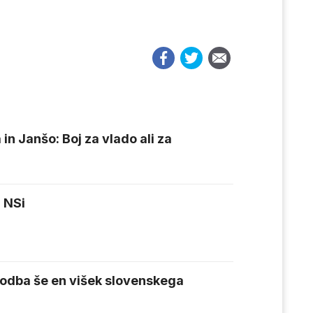
in Janšo: Boj za vlado ali za
 NSi
sodba še en višek slovenskega