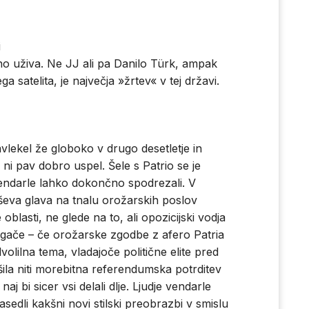
i
no uživa. Ne JJ ali pa Danilo Türk, ampak
satelita, je največja »žrtev« v tej državi.
avlekel že globoko v drugo desetletje in
ni pav dobro uspel. Šele s Patrio se je
endarle lahko dokončno spodrezali. V
anševa glava na tnalu orožarskih poslov
blasti, ne glede na to, ali opozicijski vodja
ugače – če orožarske zgodbe z afero Patria
olilna tema, vladajoče politične elite pred
šila niti morebitna referendumska potrditev
j bi sicer vsi delali dlje. Ljudje vendarle
asedli kakšni novi stilski preobrazbi v smislu