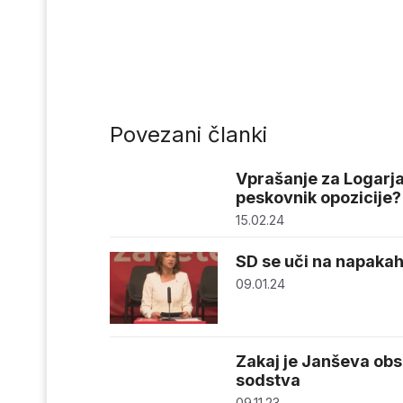
Povezani članki
Vprašanje za Logarja 
peskovnik opozicije?
15.02.24
SD se uči na napakah
09.01.24
Zakaj je Janševa ob
sodstva
09.11.23