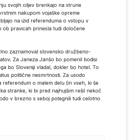
nju svojih ciljev brenkajo na strune
tovrstnim nakupom vojaške opreme
bljajo na izid referenduma o vstopu v
i ob pravicah prinesla tudi določene
očilno zaznamoval slovensko družbeno-
ndatov. Za Janeza Janšo bo pomenil bodisi
rega bo Sloveniji vladal, dokler bo hotel. To
status politične nesmrtnosti. Za usodo
ipa referendum o malem delu (in vseh, ki še
ika stranke, ki bi pred najhujšim rešil nekoč
 bodo v brezno s seboj potegnili tudi celotno