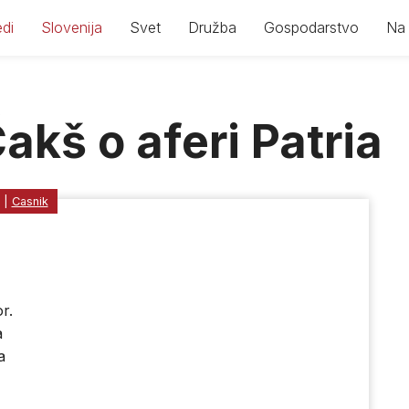
di
Slovenija
Svet
Družba
Gospodarstvo
Na 
akš o aferi Patria
|
Casnik
r.
a
a