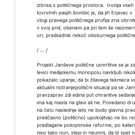
izbrisa s političnega prostora. Ironija vseh
tovrstnih pasjih bombic je, da jih Erjavec v
vlogi pravega političnega profija zna obrnit
v svoj prid, obenem pa pri tem še neizmer
on, predsednik nekoč obskurnega političnega 
/ … /
Projekt Janševe politične usmrtitve se je z
levici medijskemu monopolu navkljub nikoli 
pokazalo upanje, da bi žilavega tekmeca v
aktualni notranjepolitični situaciji pa se J
pravzaprav zdi edina pot ohranitve sedanje o
ima kaj masla na glavi ali ne. Povedano dr
na čelu naslednje leto ne bodo glavna predv
predčasno (politično) upokojitvijo ne bo re
predlagane pokojninske reforme, po kateri na
niso tako nori, slepi in neumni, da bi spet n