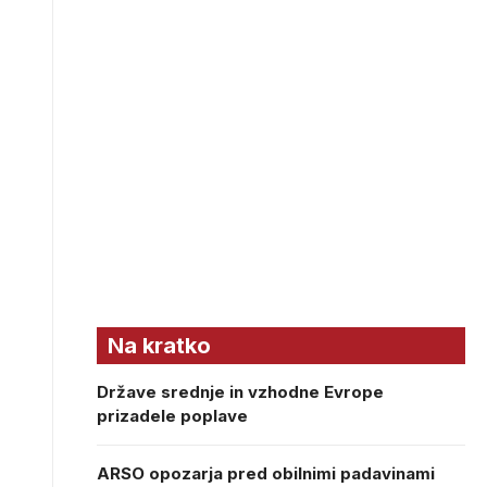
Na kratko
Države srednje in vzhodne Evrope
prizadele poplave
ARSO opozarja pred obilnimi padavinami