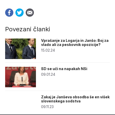
Povezani članki
Vprašanje za Logarja in Janšo: Boj za
vlado ali za peskovnik opozicije?
15.02.24
SD se uči na napakah NSi
09.01.24
Zakaj je Janševa obsodba še en višek
slovenskega sodstva
09.11.23