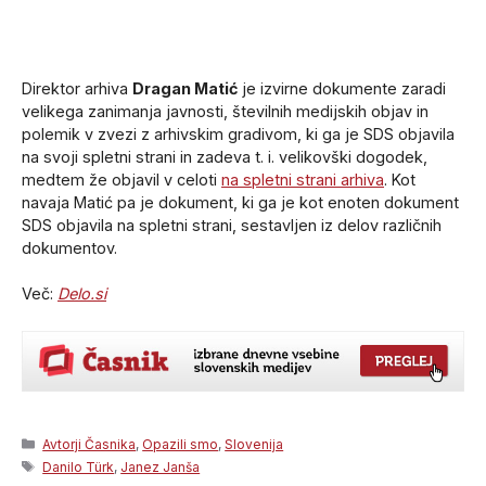
Direktor arhiva
Dragan Matić
je izvirne dokumente zaradi
velikega zanimanja javnosti, številnih medijskih objav in
polemik v zvezi z arhivskim gradivom, ki ga je SDS objavila
na svoji spletni strani in zadeva t. i. velikovški dogodek,
medtem že objavil v celoti
na spletni strani arhiva
. Kot
navaja Matić pa je dokument, ki ga je kot enoten dokument
SDS objavila na spletni strani, sestavljen iz delov različnih
dokumentov.
Več:
Delo.si
Categories
Avtorji Časnika
,
Opazili smo
,
Slovenija
Tags
Danilo Türk
,
Janez Janša