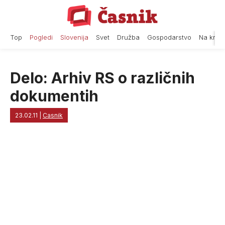
Skip
to
content
Top
Pogledi
Slovenija
Svet
Družba
Gospodarstvo
Na krat
Delo: Arhiv RS o različnih
dokumentih
23.02.11
|
Casnik