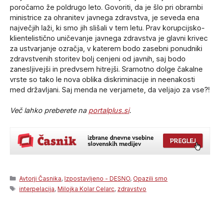
poročamo že poldrugo leto. Govoriti, da je šlo pri obrambi
ministrice za ohranitev javnega zdravstva, je seveda ena
največjih laži, ki smo jih slišali v tem letu. Prav korupcijsko-
klientelistično uničevanje javnega zdravstva je glavni krivec
za ustvarjanje ozračja, v katerem bodo zasebni ponudniki
zdravstvenih storitev bolj cenjeni od javnih, saj bodo
zanesljivejši in predvsem hitrejši. Sramotno dolge čakalne
vrste so tako le nova oblika diskriminacije in neenakosti
med državljani. Saj menda ne verjamete, da veljajo za vse?!
Več lahko preberete na
portalplus.si
.
Categories
Avtorji Časnika
,
Izpostavljeno - DESNO
,
Opazili smo
Tags
interpelacija
,
Milojka Kolar Celarc
,
zdravstvo