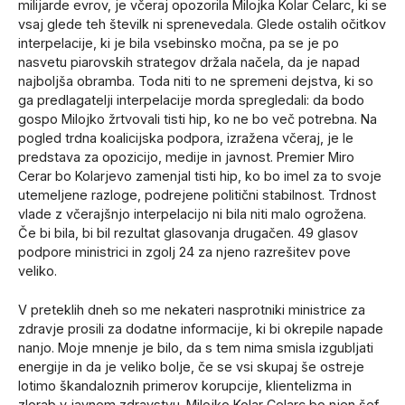
milijarde evrov, je včeraj opozorila Milojka Kolar Celarc, ki se
vsaj glede teh številk ni sprenevedala. Glede ostalih očitkov
interpelacije, ki je bila vsebinsko močna, pa se je po
nasvetu piarovskih strategov držala načela, da je napad
najboljša obramba. Toda niti to ne spremeni dejstva, ki so
ga predlagatelji interpelacije morda spregledali: da bodo
gospo Milojko žrtvovali tisti hip, ko ne bo več potrebna. Na
pogled trdna koalicijska podpora, izražena včeraj, je le
predstava za opozicijo, medije in javnost. Premier Miro
Cerar bo Kolarjevo zamenjal tisti hip, ko bo imel za to svoje
utemeljene razloge, podrejene politični stabilnost. Trdnost
vlade z včerajšnjo interpelacijo ni bila niti malo ogrožena.
Če bi bila, bi bil rezultat glasovanja drugačen. 49 glasov
podpore ministrici in zgolj 24 za njeno razrešitev pove
veliko.
V preteklih dneh so me nekateri nasprotniki ministrice za
zdravje prosili za dodatne informacije, ki bi okrepile napade
nanjo. Moje mnenje je bilo, da s tem nima smisla izgubljati
energije in da je veliko bolje, če se vsi skupaj še ostreje
lotimo škandaloznih primerov korupcije, klientelizma in
zlorab v javnem zdravstvu. Milojko Kolar Celarc bo njen šef