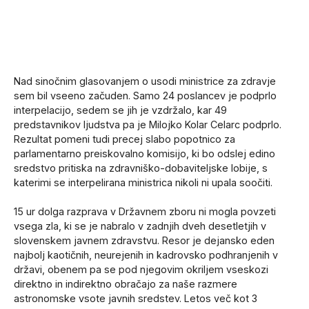
Nad sinočnim glasovanjem o usodi ministrice za zdravje
sem bil vseeno začuden. Samo 24 poslancev je podprlo
interpelacijo, sedem se jih je vzdržalo, kar 49
predstavnikov ljudstva pa je Milojko Kolar Celarc podprlo.
Rezultat pomeni tudi precej slabo popotnico za
parlamentarno preiskovalno komisijo, ki bo odslej edino
sredstvo pritiska na zdravniško-dobaviteljske lobije, s
katerimi se interpelirana ministrica nikoli ni upala soočiti.
15 ur dolga razprava v Državnem zboru ni mogla povzeti
vsega zla, ki se je nabralo v zadnjih dveh desetletjih v
slovenskem javnem zdravstvu. Resor je dejansko eden
najbolj kaotičnih, neurejenih in kadrovsko podhranjenih v
državi, obenem pa se pod njegovim okriljem vseskozi
direktno in indirektno obračajo za naše razmere
astronomske vsote javnih sredstev. Letos več kot 3