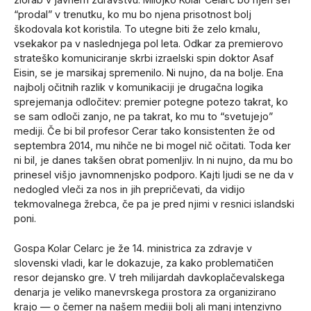
“prodal” v trenutku, ko mu bo njena prisotnost bolj
škodovala kot koristila. To utegne biti že zelo kmalu,
vsekakor pa v naslednjega pol leta. Odkar za premierovo
strateško komuniciranje skrbi izraelski spin doktor Asaf
Eisin, se je marsikaj spremenilo. Ni nujno, da na bolje. Ena
najbolj očitnih razlik v komunikaciji je drugačna logika
sprejemanja odločitev: premier potegne potezo takrat, ko
se sam odloči zanjo, ne pa takrat, ko mu to “svetujejo”
mediji. Če bi bil profesor Cerar tako konsistenten že od
septembra 2014, mu nihče ne bi mogel nič očitati. Toda ker
ni bil, je danes takšen obrat pomenljiv. In ni nujno, da mu bo
prinesel višjo javnomnenjsko podporo. Kajti ljudi se ne da v
nedogled vleči za nos in jih prepričevati, da vidijo
tekmovalnega žrebca, če pa je pred njimi v resnici islandski
poni.
Gospa Kolar Celarc je že 14. ministrica za zdravje v
slovenski vladi, kar le dokazuje, za kako problematičen
resor dejansko gre. V treh milijardah davkoplačevalskega
denarja je veliko manevrskega prostora za organizirano
krajo — o čemer na našem mediji bolj ali manj intenzivno