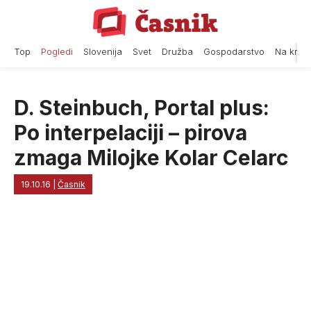
Skip
to
content
Top
Pogledi
Slovenija
Svet
Družba
Gospodarstvo
Na krat
D. Steinbuch, Portal plus:
Po interpelaciji – pirova
zmaga Milojke Kolar Celarc
19.10.16
|
Časnik