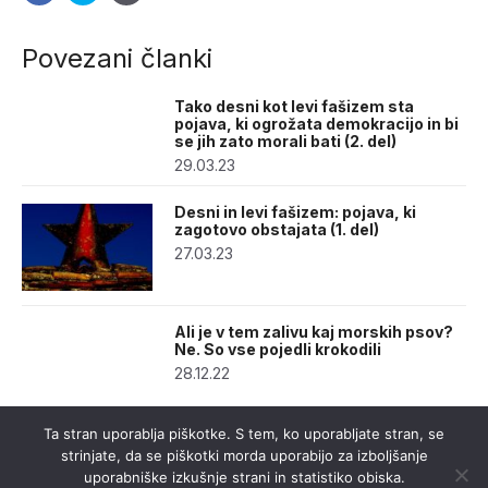
Povezani članki
Tako desni kot levi fašizem sta
pojava, ki ogrožata demokracijo in bi
se jih zato morali bati (2. del)
29.03.23
Desni in levi fašizem: pojava, ki
zagotovo obstajata (1. del)
27.03.23
Ali je v tem zalivu kaj morskih psov?
Ne. So vse pojedli krokodili
28.12.22
Ta stran uporablja piškotke. S tem, ko uporabljate stran, se
strinjate, da se piškotki morda uporabijo za izboljšanje
uporabniške izkušnje strani in statistiko obiska.