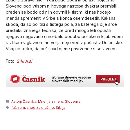
Slovenci pod vtisom njihovega nastopa dvakrat premislili,
preden se bodo od njih odvrnili k tistim, ki nas hočejo
menda spremeniti v Srbe s konca osemdesetih. Kakšna
škoda, da so politiki s tistega pola, za katerega bije srce
uredniku znanega tednika, že pred mnogo leti opustili
njegovo negovano črno-belo podobo politike in kljub vsem
razlikam v glavnem ne verjamejo več v pošast z Dolenjske.
Vsaj ne toliko, da bi šli nad njene privržence s solzivcem.
Foto:
24kul.si
Categories
Avtorji Časnika
,
Mnenja z mero
,
Slovenija
Tags
fašizem
,
shod za družino
,
Srbija