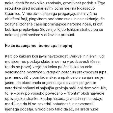
nekaj dneh že nekoliko zabrisalo, grozljivost podob s Trga
republike pred novinarjevimi očmi meji na Picassovo
Guernico. V morečih sanjah ga preganjajo sami v črno
oblečeni farji, pingvinom podobne nune in na nekdanje, že
zdavnaj izgnane čase spominjajoče narodne noše, ki kot
kobilice preplavljajo Slovenijo. Kljub tolikšni strahoti pa se
nekdanji prvi novinar v državi ne prebudi.
Ko se nasanjamo, bomo spali naprej
Kajti ob kakršni koli javni navzočnosti Cerkve in njenih ljudi
mu sicer res postaja slabo in se mu v podzavesti (česar
resda ne pove) verjetno kolca po časih, ko so celo
velikonočne počitnice v radijskih poročilih prekrščevali (ups,
preimenovali) v pomladanske, ampak celo v sanjah mu je
jasno, da okostenela organizacija s svojimi pingvini in
narodnimi nošami ni najhujša grožnja naši lepi domovini. Ne,
to je – prav po vojaško povedano – “fronta” okoli največje
opozicijske stranke. Slednji naseda javnost in ji nasedajo
mediji, ne da bi se zavedali ostudnosti in nevarnosti
njenega početja. Gredo celo tako daleč, da sredi hude