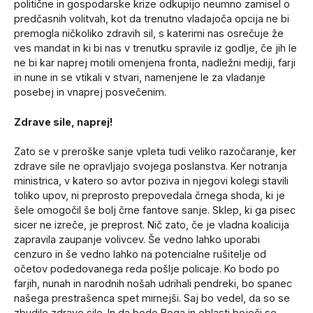
politične in gospodarske krize odkupijo neumno zamisel o
predčasnih volitvah, kot da trenutno vladajoča opcija ne bi
premogla ničkoliko zdravih sil, s katerimi nas osrečuje že
ves mandat in ki bi nas v trenutku spravile iz godlje, če jih le
ne bi kar naprej motili omenjena fronta, nadležni mediji, farji
in nune in se vtikali v stvari, namenjene le za vladanje
posebej in vnaprej posvečenim.
Zdrave sile, naprej!
Zato se v preroške sanje vpleta tudi veliko razočaranje, ker
zdrave sile ne opravljajo svojega poslanstva. Ker notranja
ministrica, v katero so avtor poziva in njegovi kolegi stavili
toliko upov, ni preprosto prepovedala črnega shoda, ki je
šele omogočil še bolj črne fantove sanje. Sklep, ki ga pisec
sicer ne izreče, je preprost. Nič zato, če je vladna koalicija
zapravila zaupanje volivcev. Še vedno lahko uporabi
cenzuro in še vedno lahko na potencialne rušitelje od
očetov podedovanega reda pošlje policaje. Ko bodo po
farjih, nunah in narodnih nošah udrihali pendreki, bo spanec
našega prestrašenca spet mirnejši. Saj bo vedel, da so se
zbudile zdrave sile. In da bodo Boga in oblasti boječi se