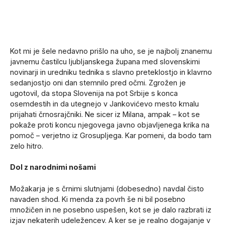
Kot mi je šele nedavno prišlo na uho, se je najbolj znanemu
javnemu častilcu ljubljanskega župana med slovenskimi
novinarji in uredniku tednika s slavno preteklostjo in klavrno
sedanjostjo oni dan stemnilo pred očmi. Zgrožen je
ugotovil, da stopa Slovenija na pot Srbije s konca
osemdestih in da utegnejo v Jankovićevo mesto kmalu
prijahati črnosrajčniki. Ne sicer iz Milana, ampak – kot se
pokaže proti koncu njegovega javno objavljenega krika na
pomoč – verjetno iz Grosupljega. Kar pomeni, da bodo tam
zelo hitro.
Dol z narodnimi nošami
Možakarja je s črnimi slutnjami (dobesedno) navdal čisto
navaden shod. Ki menda za povrh še ni bil posebno
množičen in ne posebno uspešen, kot se je dalo razbrati iz
izjav nekaterih udeležencev. A ker se je realno dogajanje v