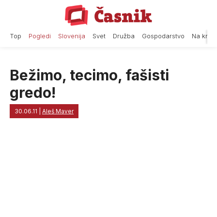
Skip
to
content
Top
Pogledi
Slovenija
Svet
Družba
Gospodarstvo
Na krat
Bežimo, tecimo, fašisti
gredo!
30.06.11
|
Aleš Maver