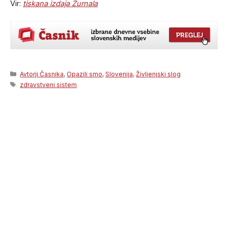
Vir:
tiskana izdaja Žurnala
Categories
Avtorji Časnika
,
Opazili smo
,
Slovenija
,
Življenjski slog
Tags
zdravstveni sistem