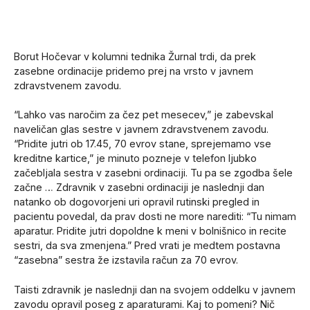
Borut Hočevar v kolumni tednika Žurnal trdi, da prek
zasebne ordinacije pridemo prej na vrsto v javnem
zdravstvenem zavodu.
“Lahko vas naročim za čez pet mesecev,” je zabevskal
naveličan glas sestre v javnem zdravstvenem zavodu.
“Pridite jutri ob 17.45, 70 evrov stane, sprejemamo vse
kreditne kartice,” je minuto pozneje v telefon ljubko
začebljala sestra v zasebni ordinaciji. Tu pa se zgodba šele
začne … Zdravnik v zasebni ordinaciji je naslednji dan
natanko ob dogovorjeni uri opravil rutinski pregled in
pacientu povedal, da prav dosti ne more narediti: “Tu nimam
aparatur. Pridite jutri dopoldne k meni v bolnišnico in recite
sestri, da sva zmenjena.” Pred vrati je medtem postavna
“zasebna” sestra že izstavila račun za 70 evrov.
Taisti zdravnik je naslednji dan na svojem oddelku v javnem
zavodu opravil poseg z aparaturami. Kaj to pomeni? Nič