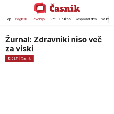
Skip
to
content
Top
Pogledi
Slovenija
Svet
Družba
Gospodarstvo
Na krat
Žurnal: Zdravniki niso več
za viski
12.02.11
|
Casnik