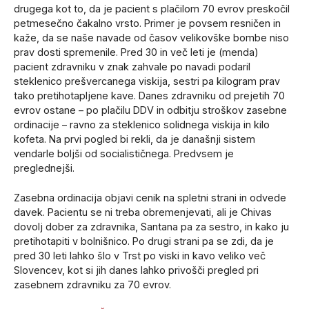
drugega kot to, da je pacient s plačilom 70 evrov preskočil
petmesečno čakalno vrsto. Primer je povsem resničen in
kaže, da se naše navade od časov velikovške bombe niso
prav dosti spremenile. Pred 30 in več leti je (menda)
pacient zdravniku v znak zahvale po navadi podaril
steklenico prešvercanega viskija, sestri pa kilogram prav
tako pretihotapljene kave. Danes zdravniku od prejetih 70
evrov ostane – po plačilu DDV in odbitju stroškov zasebne
ordinacije – ravno za steklenico solidnega viskija in kilo
kofeta. Na prvi pogled bi rekli, da je današnji sistem
vendarle boljši od socialističnega. Predvsem je
preglednejši.
Zasebna ordinacija objavi cenik na spletni strani in odvede
davek. Pacientu se ni treba obremenjevati, ali je Chivas
dovolj dober za zdravnika, Santana pa za sestro, in kako ju
pretihotapiti v bolnišnico. Po drugi strani pa se zdi, da je
pred 30 leti lahko šlo v Trst po viski in kavo veliko več
Slovencev, kot si jih danes lahko privošči pregled pri
zasebnem zdravniku za 70 evrov.