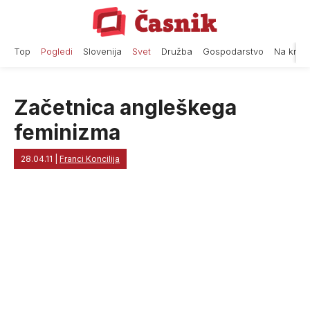
Skip
to
content
Top
Pogledi
Slovenija
Svet
Družba
Gospodarstvo
Na krat
Začetnica angleškega
feminizma
28.04.11
|
Franci Koncilija