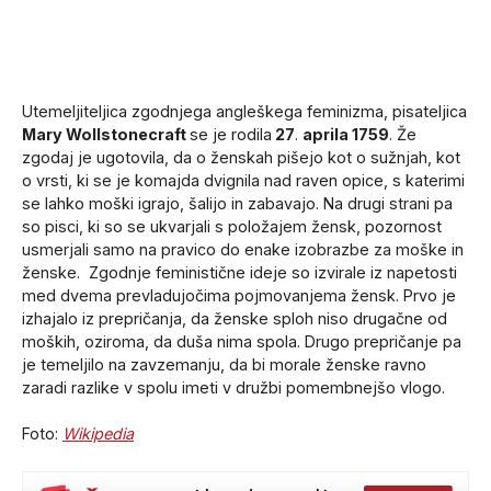
Utemeljiteljica zgodnjega angleškega feminizma, pisateljica
Mary Wollstonecraft
se je rodila
27
.
aprila 1759
. Že
zgodaj je ugotovila, da o ženskah pišejo kot o sužnjah, kot
o vrsti, ki se je komajda dvignila nad raven opice, s katerimi
se lahko moški igrajo, šalijo in zabavajo. Na drugi strani pa
so pisci, ki so se ukvarjali s položajem žensk, pozornost
usmerjali samo na pravico do enake izobrazbe za moške in
ženske. Zgodnje feministične ideje so izvirale iz napetosti
med dvema prevladujočima pojmovanjema žensk. Prvo je
izhajalo iz prepričanja, da ženske sploh niso drugačne od
moških, oziroma, da duša nima spola. Drugo prepričanje pa
je temeljilo na zavzemanju, da bi morale ženske ravno
zaradi razlike v spolu imeti v družbi pomembnejšo vlogo.
Foto:
Wikipedia