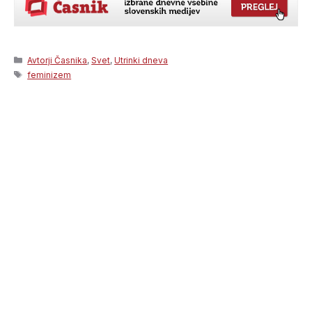
Categories
Avtorji Časnika
,
Svet
,
Utrinki dneva
Tags
feminizem