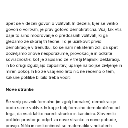
Spet se v deželi govori o volitvah. In dežela, kjer se veliko
govori o volitvah, je prav gotovo demokratična. Vsaj tak vtis
daje to silno modrovanje o predčasnih volitvah, ki ga
gledamo že skoraj tri tedne. To je učinkovit privid
demokracije v trenutku, ko se nam nekaterim zdi, da spet
doživljamo »nove nesporazume, provokacije in odkrite
sovražnosti«, kot je zapisano že v tretji Majniški deklaraciji.
In ko drugi izgubljajo zaposlitev, upanje na boljše življenje in
miren pokoj. In ko že vsaj eno leto nič ne rečemo o tem,
kakšne politike bi bilo treba voditi.
Nove stranke
Še večji praznik formalne (in zgolj formalen) demokracije
bodo same volitve. In kaj je bolj formalno demokratično od
tega, da vsak lahko naredi stranko in kandidira. Slovenski
politični prostor je odprt za nove stranke in nove pobude,
pravijo. Ničla in neskončnost se matematiki v nekaterih