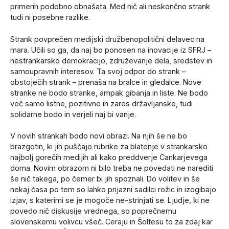
primerih podobno obnašata. Med nič ali neskončno strank
tudi ni posebne razlike.
Strank povprečen medijski družbenopolitični delavec na
mara. Učili so ga, da naj bo ponosen na inovacije iz SFRJ –
nestrankarsko demokracijo, združevanje dela, sredstev in
samoupravnih interesov. Ta svoj odpor do strank –
obstoječih strank – prenaša na bralce in gledalce. Nove
stranke ne bodo stranke, ampak gibanja in liste. Ne bodo
več samo listne, pozitivne in zares državljanske, tudi
solidarne bodo in verjeli naj bi vanje.
V novih strankah bodo novi obrazi. Na njih še ne bo
brazgotin, ki jih puščajo rubrike za blatenje v strankarsko
najbolj gorečih medijih ali kako preddverje Cankarjevega
doma. Novim obrazom ni bilo treba ne povedati ne narediti
še nič takega, po čemer bi jih spoznali. Do volitev in še
nekaj časa po tem so lahko prijazni sadilci rožic in izogibajo
izjav, s katerimi se je mogoče ne-strinjati se. Ljudje, ki ne
povedo nič diskusije vrednega, so poprečnemu
slovenskemu volivcu všeč. Ceraju in Šoltesu to za zdaj kar