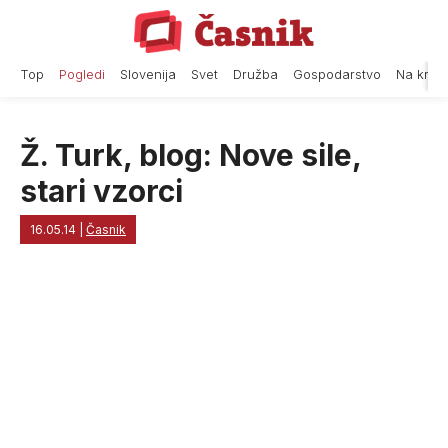
Skip
to
content
Top
Pogledi
Slovenija
Svet
Družba
Gospodarstvo
Na krat
Ž. Turk, blog: Nove sile,
stari vzorci
16.05.14
|
Časnik