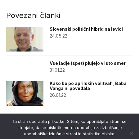
Povezani članki
Slovenski politični hibrid na levici
24.05.22
Vse ladje (spet) plujejo v isto smer
31.01.22
Kako bo po aprilskih volitvah, Baba
Vanga ni povedala
26.01.22
Ta stran uporablja piškotke. S tem, ko uporabljate stran, se
strinjate, da se piškotki morda uporabijo za izboljšanje
uporabniške izkušnje strani in statistiko obiska.