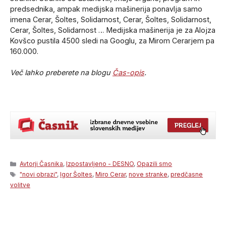
predsednika, ampak medijska mašinerija ponavlja samo
imena Cerar, Šoltes, Solidarnost, Cerar, Šoltes, Solidarnost,
Cerar, Šoltes, Solidarnost … Medijska mašinerija je za Alojza
Kovšco pustila 4500 sledi na Googlu, za Mirom Cerarjem pa
160.000.
Več lahko preberete na blogu
Čas-opis
.
Categories
Avtorji Časnika
,
Izpostavljeno - DESNO
,
Opazili smo
Tags
"novi obrazi"
,
Igor Šoltes
,
Miro Cerar
,
nove stranke
,
predčasne
volitve