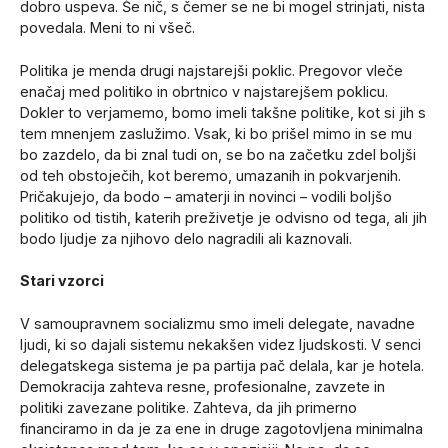
dobro uspeva. Še nič, s čemer se ne bi mogel strinjati, nista
povedala. Meni to ni všeč.
Politika je menda drugi najstarejši poklic. Pregovor vleče
enačaj med politiko in obrtnico v najstarejšem poklicu.
Dokler to verjamemo, bomo imeli takšne politike, kot si jih s
tem mnenjem zaslužimo. Vsak, ki bo prišel mimo in se mu
bo zazdelo, da bi znal tudi on, se bo na začetku zdel boljši
od teh obstoječih, kot beremo, umazanih in pokvarjenih.
Pričakujejo, da bodo – amaterji in novinci – vodili boljšo
politiko od tistih, katerih preživetje je odvisno od tega, ali jih
bodo ljudje za njihovo delo nagradili ali kaznovali.
Stari vzorci
V samoupravnem socializmu smo imeli delegate, navadne
ljudi, ki so dajali sistemu nekakšen videz ljudskosti. V senci
delegatskega sistema je pa partija pač delala, kar je hotela.
Demokracija zahteva resne, profesionalne, zavzete in
politiki zavezane politike. Zahteva, da jih primerno
financiramo in da je za ene in druge zagotovljena minimalna