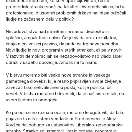
eksistenca med tem, ko so v opoziciji. Ne pa, da se
predsednik stranke sonči na fakulteti. Avtomehanik naj bi bil
profesionalec, o usodnih problemih države naj bi pa odločali
ljudje na začasnem delu v politiki?
Nezadovoljstvo nad strankami ni samo ideološko in
splošno, ampak tudi realno. Če je vlada brez rezultatov,
imajo njeni volivci pravico, da pride na trg nova ponudba.
Novi ljudje in novi programi v starih strankah, ali pa v novih.
V razvitih demokracijah se nezadovoljstvo nad vlado sicer
odrazi v uspehu opozicije. Ampak mi to nismo.
V bistvu moramo biti vsake nove stranke in vsakega
pametnega človeka, ki je resno pripravljen svoje življenje
zavezati tako nehvaležnemu poslu, kot je politika, biti
veseli. V bistvu moramo biti veseli, da je naš sistem tak, da
vsem ljudem to omogoča.
Ko pa odložimo rožnata očala, moramo le ugotoviti, da tako
prijazen ta naš sistem vendarle ni. Pred meseci je Alojz
Kovšca dal pobudo za ustanovitev Liberalno-gospodarske
stranke. Stranko so ustanovili, imajo organe, program in