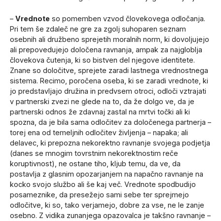
–
Vrednote
so pomemben vzvod človekovega odločanja.
Pri tem še zdaleč ne gre za zgolj suhoparen seznam
osebnih ali družbeno sprejetih moralnih norm, ki dovoljujejo
ali prepovedujejo določena ravnanja, ampak za najgloblja
človekova čutenja, ki so bistven del njegove identitete.
Znane so določitve, sprejete zaradi lastnega vrednostnega
sistema. Recimo, poročena oseba, ki se zaradi vrednote, ki
jo predstavljajo družina in predvsem otroci, odloči vztrajati
v partnerski zvezi ne glede na to, da že dolgo ve, da je
partnerski odnos že zdavnaj zastal na mrtvi točki ali ki
spozna, da je bila sama odločitev za določenega partnerja –
torej ena od temeljnih odločitev življenja – napaka; ali
delavec, ki prepozna nekorektno ravnanje svojega podjetja
(danes se mnogim tovrstnim nekorektnostim reče
koruptivnost), ne ostane tiho, kljub temu, da ve, da
postavlja z glasnim opozarjanjem na napačno ravnanje na
kocko svojo službo ali še kaj več. Vrednote spodbudijo
posameznike, da presežejo sami sebe ter sprejmejo
odločitve, ki so, tako verjamejo, dobre za vse, ne le zanje
osebno. Z vidika zunanjega opazovalca je takšno ravnanje –