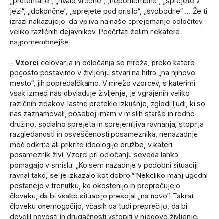
„pretehtane“, „hvale vredne“, „nepomembne“, „sprejete v
jezi“, „dokončne“, „sprejete pod prisilo“, „svobodne“ … Že ti
izrazi nakazujejo, da vpliva na naše sprejemanje odločitev
veliko različnih dejavnikov. Podčrtati želim nekatere
najpomembnejše.
–
Vzorci
delovanja in odločanja so mreža, preko katere
pogosto postavimo v življenju stvari na hitro „na njihovo
mesto“, jih popredalčkamo. V mrežo vzorcev, s katerimi
vsak izmed nas obvladuje življenje, je vgrajenih veliko
različnih zidakov: lastne pretekle izkušnje, zgledi ljudi, ki so
nas zaznamovali, posebej imam v mislih starše in rodno
družino, socialno sprejeta in sprejemljiva ravnanja, stopnja
razgledanosti in osveščenosti posameznika, nenazadnje
moč odkrite ali prikrite ideologije družbe, v kateri
posameznik živi. Vzorci pri odločanju seveda lahko
pomagajo v smislu: „Ko sem nazadnje v podobni situaciji
ravnal tako, se je izkazalo kot dobro.“ Nekoliko manj ugodni
postanejo v trenutku, ko okostenijo in preprečujejo
človeku, da bi vsako situacijo presojal „na novo“. Takrat
človeku onemogočijo, včasih pa tudi preprečijo, da bi
dovolil novosti in drugačnosti vstopiti v njegovo življenje.