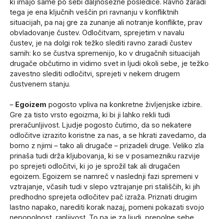
ki imajo same po sebi daljnosežne posledice. Ravno zaradi
tega je ena ključnih veščin pri ravnanju v konfliktnih
situacijah, pa naj gre za zunanje ali notranje konflikte, prav
obvladovanje čustev. Odločitvam, sprejetim v navalu
čustev, je na dolgi rok težko slediti ravno zaradi čustev
samih: ko se čustva spremenijo, ko v drugačnih situacijah
drugače občutimo in vidimo svet in ljudi okoli sebe, je težko
zavestno slediti odločitvi, sprejeti v nekem drugem
čustvenem stanju.
–
Egoizem
pogosto vpliva na konkretne življenjske izbire.
Gre za tisto vrsto egoizma, ki bi ji lahko rekli tudi
preračunljivost. Ljudje pogosto čutimo, da so nekatere
odločitve izrazito koristne za nas, a se hkrati zavedamo, da
bomo z njimi – tako ali drugače – prizadeli druge. Veliko zla
prinaša tudi drža kljubovanja, ki se v posamezniku razvije
po sprejeti odločitvi, ki jo je sprožil tak ali drugačen
egoizem. Egoizem se namreč v naslednji fazi spremeni v
vztrajanje, včasih tudi v slepo vztrajanje pri stališčih, ki jih
predhodno sprejeta odločitev pač izraža. Priznati drugim
lastno napako, narediti korak nazaj, pomeni pokazati svojo
nepopolnost, ranljivost. To pa je za ljudi, prepolne sebe,