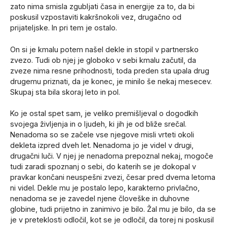
zato nima smisla zgubljati časa in energije za to, da bi
poskusil vzpostaviti kakršnokoli vez, drugačno od
prijateljske. In pri tem je ostalo.
On si je kmalu potem našel dekle in stopil v partnersko
zvezo. Tudi ob njej je globoko v sebi kmalu začutil, da
zveze nima resne prihodnosti, toda preden sta upala drug
drugemu priznati, da je konec, je minilo še nekaj mesecev.
Skupaj sta bila skoraj leto in pol.
Ko je ostal spet sam, je veliko premišljeval o dogodkih
svojega življenja in o ljudeh, ki jih je od bliže srečal.
Nenadoma so se začele vse njegove misli vrteti okoli
dekleta izpred dveh let. Nenadoma jo je videl v drugi,
drugačni luči. V njej je nenadoma prepoznal nekaj, mogoče
tudi zaradi spoznanj o sebi, do katerih se je dokopal v
pravkar končani neuspešni zvezi, česar pred dvema letoma
ni videl. Dekle mu je postalo lepo, karakterno privlačno,
nenadoma se je zavedel njene človeške in duhovne
globine, tudi prijetno in zanimivo je bilo. Žal mu je bilo, da se
je v preteklosti odločil, kot se je odločil, da torej ni poskusil