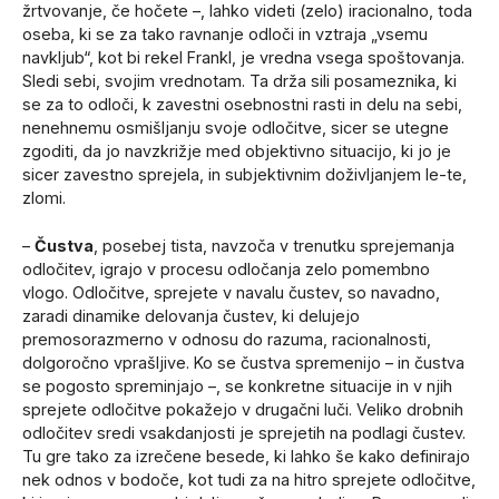
žrtvovanje, če hočete –, lahko videti (zelo) iracionalno, toda
oseba, ki se za tako ravnanje odloči in vztraja „vsemu
navkljub“, kot bi rekel Frankl, je vredna vsega spoštovanja.
Sledi sebi, svojim vrednotam. Ta drža sili posameznika, ki
se za to odloči, k zavestni osebnostni rasti in delu na sebi,
nenehnemu osmišljanju svoje odločitve, sicer se utegne
zgoditi, da jo navzkrižje med objektivno situacijo, ki jo je
sicer zavestno sprejela, in subjektivnim doživljanjem le-te,
zlomi.
–
Čustva
, posebej tista, navzoča v trenutku sprejemanja
odločitev, igrajo v procesu odločanja zelo pomembno
vlogo. Odločitve, sprejete v navalu čustev, so navadno,
zaradi dinamike delovanja čustev, ki delujejo
premosorazmerno v odnosu do razuma, racionalnosti,
dolgoročno vprašljive. Ko se čustva spremenijo – in čustva
se pogosto spreminjajo –, se konkretne situacije in v njih
sprejete odločitve pokažejo v drugačni luči. Veliko drobnih
odločitev sredi vsakdanjosti je sprejetih na podlagi čustev.
Tu gre tako za izrečene besede, ki lahko še kako definirajo
nek odnos v bodoče, kot tudi za na hitro sprejete odločitve,