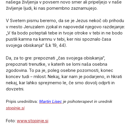
našega življenja v povsem novo smer ali pripeljejo v naše
življenje ljudi, ki nas pomembno zaznamujejo.
V Svetem pismu beremo, da se je Jezus nekoč ob prihodu
v mesto Jeruzalem zjokal in napovedal njegovo razdejanje:
„V tla bodo poteptali tebe in tvoje otroke v tebi in ne bodo
pustili kamna na kamnu v tebi, ker nisi spoznalo časa
svojega obiskanja“ (Lk 19, 44).
Da, za to gre: prepoznati „čas svojega obiskanja“,
prepoznati trenutke, v katerih se lomi naša osebna
zgodovina. To pa je, poleg osebne pozornosti, konec
koncev tudi – milost. Nekaj, kar nam je podarjeno, in hkrati
nekaj, kar lahko sprejmemo le, če smo dovolj odprti in
dovzetni.
Pripis uredništva:
Martin Lisec
je psihoterapevt in urednik
stopinje.si
Foto:
www.stopinje.si