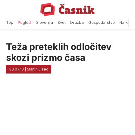
Skip
to
content
Top
Pogledi
Slovenija
Svet
Družba
Gospodarstvo
Na krat
Teža preteklih odločitev
skozi prizmo časa
30.07.13
|
Martin Lisec