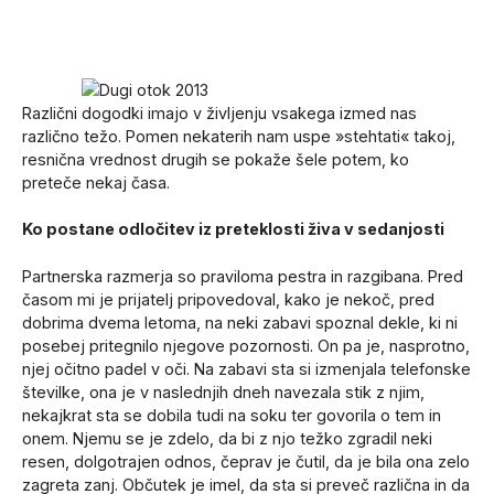
Različni dogodki imajo v življenju vsakega izmed nas
različno težo. Pomen nekaterih nam uspe »stehtati« takoj,
resnična vrednost drugih se pokaže šele potem, ko
preteče nekaj časa.
Ko postane odločitev iz preteklosti živa v sedanjosti
Partnerska razmerja so praviloma pestra in razgibana. Pred
časom mi je prijatelj pripovedoval, kako je nekoč, pred
dobrima dvema letoma, na neki zabavi spoznal dekle, ki ni
posebej pritegnilo njegove pozornosti. On pa je, nasprotno,
njej očitno padel v oči. Na zabavi sta si izmenjala telefonske
številke, ona je v naslednjih dneh navezala stik z njim,
nekajkrat sta se dobila tudi na soku ter govorila o tem in
onem. Njemu se je zdelo, da bi z njo težko zgradil neki
resen, dolgotrajen odnos, čeprav je čutil, da je bila ona zelo
zagreta zanj. Občutek je imel, da sta si preveč različna in da