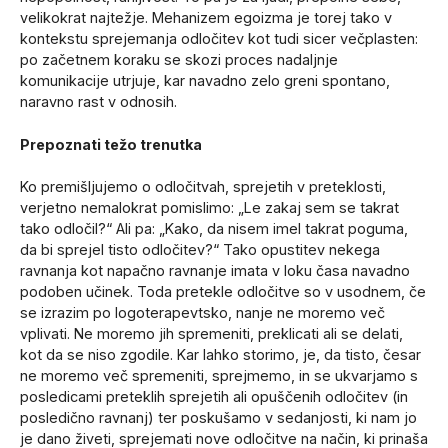
velikokrat najtežje. Mehanizem egoizma je torej tako v
kontekstu sprejemanja odločitev kot tudi sicer večplasten:
po začetnem koraku se skozi proces nadaljnje
komunikacije utrjuje, kar navadno zelo greni spontano,
naravno rast v odnosih.
Prepoznati težo trenutka
Ko premišljujemo o odločitvah, sprejetih v preteklosti,
verjetno nemalokrat pomislimo: „Le zakaj sem se takrat
tako odločil?“ Ali pa: „Kako, da nisem imel takrat poguma,
da bi sprejel tisto odločitev?“ Tako opustitev nekega
ravnanja kot napačno ravnanje imata v loku časa navadno
podoben učinek. Toda pretekle odločitve so v usodnem, če
se izrazim po logoterapevtsko, nanje ne moremo več
vplivati. Ne moremo jih spremeniti, preklicati ali se delati,
kot da se niso zgodile. Kar lahko storimo, je, da tisto, česar
ne moremo več spremeniti, sprejmemo, in se ukvarjamo s
posledicami preteklih sprejetih ali opuščenih odločitev (in
posledično ravnanj) ter poskušamo v sedanjosti, ki nam jo
je dano živeti, sprejemati nove odločitve na način, ki prinaša