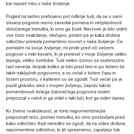
kar največ miru v naše življenje.
Pogled na lastno prehojeno pot odkrije tudi, da se v sami
situaciji pogosto nismo zavedali pomena in večplastnosti
določenega trenutka, ki smo ga živeli. Navzven je bilo videti
vse čisto vsakdanje, običajno, potem pa je kaka drobna
odločitev prinesla pomembno novost v naše življenje. Če
pomislim na svoje življenje, mi pride pred oči večerni
pogovor v neki kavarni, ki je prinesel v moje življenje veliko
lepega, veliko svetlobe. Tudi veliko izzivov za osebnostno
rast seveda. Ampak koliko je bilo pred tem in po tistem še
takih naključnih pogovorov, a so ostali v tistem času in
tistem prostoru, v katerem so se zgodili. Tisti večer pa je
pustil globoko sled v mojem življenju, čeprav takrat
pomembnosti tistega žuborečega pogovora nisem
prepoznal v celoti in ga videl v taki luči, kot ga vidim danes.
Ko živimo vsakdanjost, je torej najpomembnejše
prepoznati težo, pomen trenutka, ko smo postavljeni pred
kako odločitev. Kajti neredko se zgodi, da na videz drobne,
nepomembne odločitve, ki jih sprejmemo, zapeljejo tok