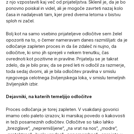
z njo vzpostaviti kaj več od prijateljstva. Sklenil je, da je bo
ponovno poiskal in videl, ali je mogoče zavrteti nazaj kolo
časa in nadaljevati tam, kjer pred dvema letoma v bistvu
sploh ni začel.
Bolj kot na samo vsebino prijateljeve odločitve sem želel
opozoriti na to, o čemer nameravam danes razmišljati: da je
odločanje zapleten proces in da še zdaleč ni nujno, da
odločitve, ki smo jih sprejeli v nekem trenutku, čas
ovrednoti kot pozitivne in pravilne. Prijatelju se je takrat
zdelo, da je bilo prav, da se pred leti ni odločil za razmerje,
toda sedaj dvomi, ali je bila odločitev pravilna v smislu
njegovega celotnega življenjskega loka, v smislu temeljnih
življenjskih izbir.
Dejavniki, na katerih temeljijo odločitve
Proces odločanja je torej zapleten. V vsakdanji govorici
imamo celo paleto izrazov, ki marsikaj povedo o kakovosti
in teži posameznih odločitev. Odločitve so tako lahko
„brezglave“, „nepremišljene“, „na vrat na nos“, „modre“,