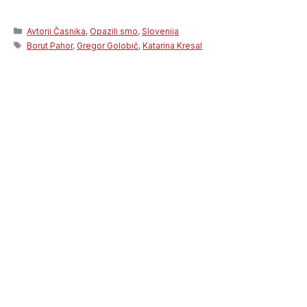
Categories
Avtorji Časnika
,
Opazili smo
,
Slovenija
Tags
Borut Pahor
,
Gregor Golobič
,
Katarina Kresal