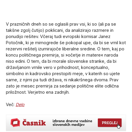
V prazničnih dneh so se oglasili prav vsi, ki so (ali pa se
takšne zgolj čutijo) poklicani, da analizirajo razmere in
ponudijo rešitev. Včeraj tudi evropski komisar Janez
Potočnik, ki je mimogrede še pokopal upe, da bi se vrnil kot
rezervni rešitelj izumirajoče liberalne sredine. O tem, kaj po
koncu političnega premirja, si »očetje in matere« naroda
niso edini. O tem, da bi morale slovenske stranke, da bi
državljanom vrnile vero v prihodnost, konceptualno,
simbolno in kadrovsko prestopiti meje, v katerih so ujete
same, z njimi pa tudi država, ni nikakršnega dvoma. Prav
zato je mesec premirja za sedanje politične elite odlična
priložnost. Verjetno ena zadnjih.
Več:
Delo