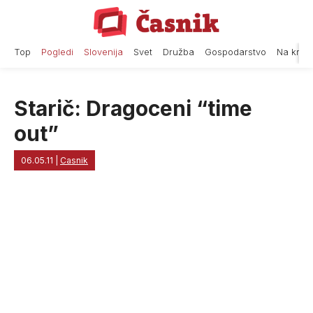
Skip
to
content
Top
Pogledi
Slovenija
Svet
Družba
Gospodarstvo
Na krat
Starič: Dragoceni “time
out”
06.05.11
|
Casnik