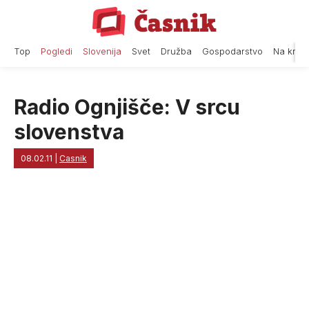
Skip
to
content
Top
Pogledi
Slovenija
Svet
Družba
Gospodarstvo
Na krat
Radio Ognjišče: V srcu
slovenstva
08.02.11
|
Casnik