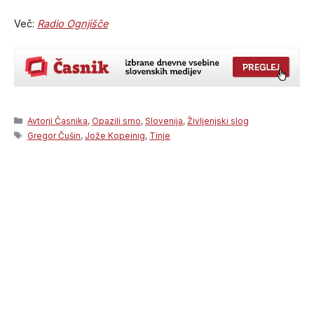
Več:
Radio Ognjišče
Categories
Avtorji Časnika
,
Opazili smo
,
Slovenija
,
Življenjski slog
Tags
Gregor Čušin
,
Jože Kopeinig
,
Tinje