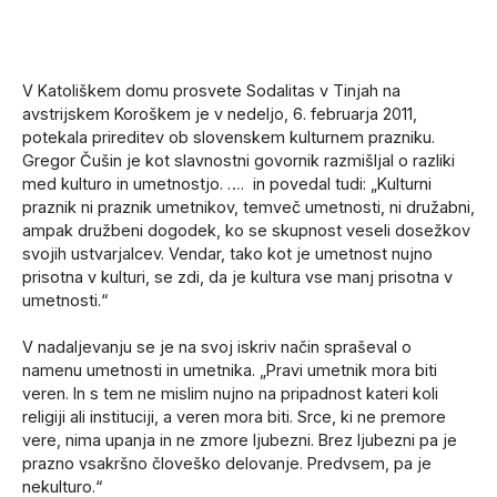
V Katoliškem domu prosvete Sodalitas v Tinjah na
avstrijskem Koroškem je v nedeljo, 6. februarja 2011,
potekala prireditev ob slovenskem kulturnem prazniku.
Gregor Čušin je kot slavnostni govornik razmišljal o razliki
med kulturo in umetnostjo. …. in povedal tudi: „Kulturni
praznik ni praznik umetnikov, temveč umetnosti, ni družabni,
ampak družbeni dogodek, ko se skupnost veseli dosežkov
svojih ustvarjalcev. Vendar, tako kot je umetnost nujno
prisotna v kulturi, se zdi, da je kultura vse manj prisotna v
umetnosti.“
V nadaljevanju se je na svoj iskriv način spraševal o
namenu umetnosti in umetnika. „Pravi umetnik mora biti
veren. In s tem ne mislim nujno na pripadnost kateri koli
religiji ali instituciji, a veren mora biti. Srce, ki ne premore
vere, nima upanja in ne zmore ljubezni. Brez ljubezni pa je
prazno vsakršno človeško delovanje. Predvsem, pa je
nekulturo.“