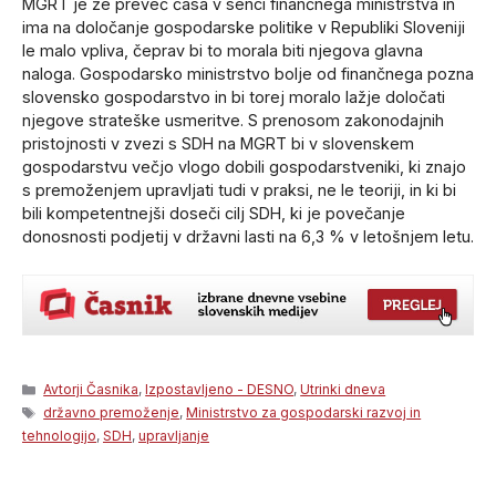
MGRT je že preveč časa v senci finančnega ministrstva in
ima na določanje gospodarske politike v Republiki Sloveniji
le malo vpliva, čeprav bi to morala biti njegova glavna
naloga. Gospodarsko ministrstvo bolje od finančnega pozna
slovensko gospodarstvo in bi torej moralo lažje določati
njegove strateške usmeritve. S prenosom zakonodajnih
pristojnosti v zvezi s SDH na MGRT bi v slovenskem
gospodarstvu večjo vlogo dobili gospodarstveniki, ki znajo
s premoženjem upravljati tudi v praksi, ne le teoriji, in ki bi
bili kompetentnejši doseči cilj SDH, ki je povečanje
donosnosti podjetij v državni lasti na 6,3 % v letošnjem letu.
Categories
Avtorji Časnika
,
Izpostavljeno - DESNO
,
Utrinki dneva
Tags
državno premoženje
,
Ministrstvo za gospodarski razvoj in
tehnologijo
,
SDH
,
upravljanje