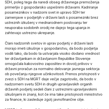
SDH, poleg tega da naredi obseg državnega premoženja
primerljiv z gospodarsko uspešnimi državami. Kadriranje
posameznikov v nadzorni svet in upravo SDH ter
zamenjave v podjetjih v državni lasti s posamezniki brez
ustreznih izkušenj v mednarodnem poslovanju ter
neuporaba sodobnih orodij ne dajejo tega upanja in
zahtevajo ustrezno ukrepanje.
Člani nadzornih svetov in uprav podjetij v državni lasti
morajo imeti izkušnje v gospodarstvu, da bodo podjetja
vodili tako, da bodo ta ustvarjala visoko dodano vrednost
ter državljankam in državljanom Republike Slovenije
omogočala kakovostno zaposlitev in dovolj prilivov v
državni proračun za normalno delovanje javnega sektorja
ob povečanju njegove učinkovitosti. Prenos pristojnosti v
zvezi s SDH na MGRT daje večje zagotovilo, da bodo v
nadzornem svetu SDH in drugih upravljavskih organih
državnih podjetij sedeli člani z ustreznimi upravljavskimi
izkušnjami in znanji, kot če ima take pristojnosti ministrstvo
za finance, ki zasleduje zgolj javnofinančne cilje.