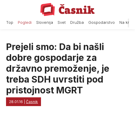
Skip
to
content
Top
Pogledi
Slovenija
Svet
Družba
Gospodarstvo
Na krat
Prejeli smo: Da bi našli
dobre gospodarje za
državno premoženje, je
treba SDH uvrstiti pod
pristojnost MGRT
28.01.16
|
Časnik