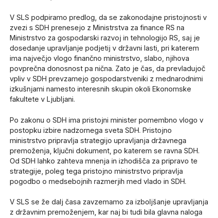
V SLS podpiramo predlog, da se zakonodajne pristojnosti v
zvezi s SDH prenesejo z Ministrstva za finance RS na
Ministrstvo za gospodarski razvoj in tehnologijo RS, saj je
dosedanje upravljanje podjetij v državni lasti, pri katerem
ima največjo vlogo finančno ministrstvo, slabo, njihova
povprečna donosnost pa nična. Zato je čas, da prevladujoč
vpliv v SDH prevzamejo gospodarstveniki z mednarodnimi
izkušnjami namesto interesnih skupin okoli Ekonomske
fakultete v Ljubljani.
Po zakonu o SDH ima pristojni minister pomembno vlogo v
postopku izbire nadzornega sveta SDH. Pristojno
ministrstvo pripravlja strategijo upravljanja državnega
premoženja, ključni dokument, po katerem se ravna SDH.
Od SDH lahko zahteva mnenja in izhodišča za pripravo te
strategije, poleg tega pristojno ministrstvo pripravlja
pogodbo o medsebojnih razmerjih med vlado in SDH.
V SLS se že dalj časa zavzemamo za izboljšanje upravljanja
z državnim premoženjem, kar naj bi tudi bila glavna naloga