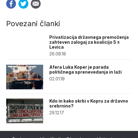
Povezani članki
Privatizacija državnega premoženja
zahteven zalogaj za koalicijo 5 ±
Levica
26.08.18
Afera Luka Koper je parada
političnega sprenevedanja in laži
02.01.18
Kdo in kako skrbi v Kopru za državno
srebrnino?
29.12.17