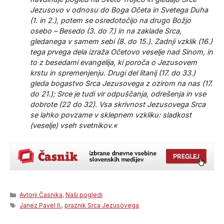
Jezusovo v odnosu do Boga Očeta in Svetega Duha
(1. in 2.), potem se osredotočijo na drugo Božjo
osebo – Besedo (3. do 7.) in na zaklade Srca,
gledanega v samem sebi (8. do 15.). Zadnji vzklik (16.)
tega prvega dela izraža Očetovo veselje nad Sinom, in
to z besedami evangelija, ki poroča o Jezusovem
krstu in spremenjenju. Drugi del litanij (17. do 33.)
gleda bogastvo Srca Jezusovega z ozirom na nas (17.
do 21.); Srce je tudi vir odpuščanja, odrešenja in vse
dobrote (22 do 32). Vsa skrivnost Jezusovega Srca
se lahko povzame v sklepnem vzkliku: sladkost
(veselje) vseh svetnikov.«
Categories
Avtorji Časnika
,
Naši pogledi
Tags
Janez Pavel II.
,
praznik Srca Jezusovega