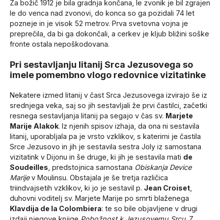
Za božič 1912 je bila gradnja končana, le zvonik je bil zgrajen
le do venca nad zvonovi, do konca so ga pozidali 74 let
pozneje in je visok 52 metrov. Prva svetovna vojna je
preprečila, da bi ga dokončali, a cerkev je kljub bližini soške
fronte ostala nepoškodovana.
Pri sestavljanju litanij Srca Jezusovega so
imele pomembno vlogo redovnice vizitatinke
Nekatere izmed litanij v čast Srca Jezusovega izvirajo še iz
srednjega veka, saj so jih sestavljali že prvi častilci, začetki
resnega sestavljanja litanij pa segajo v čas sv.
Marjete
Marije Alakok
. Iz njenih spisov izhaja, da ona ni sestavila
litanij, uporabljala pa je vrsto vzklikov, s katerimi je častila
Srce Jezusovo in jih je sestavila sestra Joly iz samostana
vizitatink v Dijonu in še druge, ki jih je sestavila mati
de
Soudeilles
, predstojnica samostana
Obiskanja Device
Marije
v Moulinsu. Obstajala je še tretja različica
triindvajsetih vzklikov, ki jo je sestavil p.
Jean Croiset
,
duhovni voditelj sv. Marjete Marije po smrti blaženega
Klavdija de la Colombiera
: te so bile objavljene v drugi
izdaji njegove knjige
Pobožnost k Jezusovemu Srcu
. Z