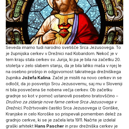
Seveda imamo tudi narodno svetišče Srca Jezusovega. To
je župnijska cerkev v Drežnici nad Kobaridom. Nekoč je v
tem kraju stala cerkev sv. Jurija, ki pa je bila na začetku 20.
stoletja v zelo slabem stanju, da je bila lahko maša v njej le
na osebno prošnjo in odgovornost takratnega drežniškega
župnika
Jožefa Kalina
. Začel je misliti na novo cerkev in se
odločil, da jo posvetijo Srcu Jezusovemu, saj mu v Sloveniji
ni bila posvečena še nobena večja cerkev. Ob začetku
gradnje so kot v pomoč ustanovili posebno bratovščino –
Društvo za zidanje nove farne cerkve Srca Jezusovega v
Drežnici.
Požrtvovalni častilci Srca Jezusovega iz Goriške,
Kranjske in celo Koroške so prispevali pomemben delež za
gradnjo cerkve, ki se je začela leta 1911. Načrte je izdelal
graški arhitekt
Hans Pascher
in prav drežniška cerkev je