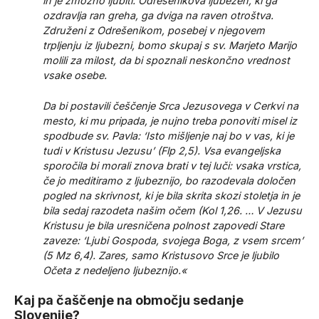
in je zmožno ljubiti. Odrešenikova ljubezen, ki ga
ozdravlja ran greha, ga dviga na raven otroštva.
Združeni z Odrešenikom, posebej v njegovem
trpljenju iz ljubezni, bomo skupaj s sv. Marjeto Marijo
molili za milost, da bi spoznali neskončno vrednost
vsake osebe.
Da bi postavili češčenje Srca Jezusovega v Cerkvi na
mesto, ki mu pripada, je nujno treba ponoviti misel iz
spodbude sv. Pavla: ‘Isto mišljenje naj bo v vas, ki je
tudi v Kristusu Jezusu’ (Flp 2,5). Vsa evangeljska
sporočila bi morali znova brati v tej luči: vsaka vrstica,
če jo meditiramo z ljubeznijo, bo razodevala določen
pogled na skrivnost, ki je bila skrita skozi stoletja in je
bila sedaj razodeta našim očem (Kol 1,26. … V Jezusu
Kristusu je bila uresničena polnost zapovedi Stare
zaveze: ‘Ljubi Gospoda, svojega Boga, z vsem srcem’
(5 Mz 6,4). Zares, samo Kristusovo Srce je ljubilo
Očeta z nedeljeno ljubeznijo.«
Kaj pa čaščenje na območju sedanje
Slovenije?