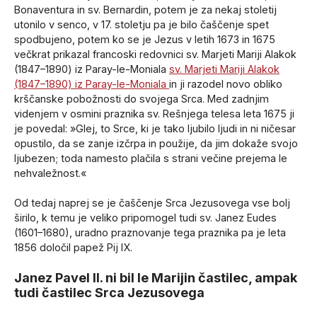
Bonaventura in sv. Bernardin, potem je za nekaj stoletij
utonilo v senco, v 17. stoletju pa je bilo čaščenje spet
spodbujeno, potem ko se je Jezus v letih 1673 in 1675
večkrat prikazal francoski redovnici sv. Marjeti Mariji Alakok
(1847–1890) iz Paray-le-Moniala
sv. Marjeti Mariji Alakok
(1847–1890) iz Paray-le-Moniala
in ji razodel novo obliko
krščanske pobožnosti do svojega Srca. Med zadnjim
videnjem v osmini praznika sv. Rešnjega telesa leta 1675 ji
je povedal: »Glej, to Srce, ki je tako ljubilo ljudi in ni ničesar
opustilo, da se zanje izčrpa in použije, da jim dokaže svojo
ljubezen; toda namesto plačila s strani večine prejema le
nehvaležnost.«
Od tedaj naprej se je čaščenje Srca Jezusovega vse bolj
širilo, k temu je veliko pripomogel tudi sv. Janez Eudes
(1601–1680), uradno praznovanje tega praznika pa je leta
1856 določil papež Pij IX.
Janez Pavel II. ni bil le Marijin častilec, ampak
tudi častilec Srca Jezusovega