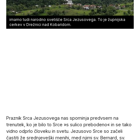
imamo tudi narodno svetišče Srca Jezusovega. To je župnijska
cerkev v Drežnici nad Kobaridom.
Praznik Srca Jezusovega nas spominja predvsem na
trenutek, ko je bilo to Srce »s sulico prebodeno« in se tako
vidno odprlo človeku in svetu. Jezusovo Srce so začeli
častiti že srednjeveški menihi, med njimi sv. Bernard, sv.