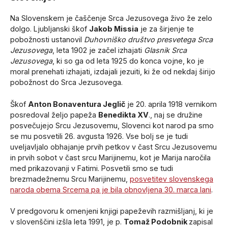
Na Slovenskem je čaščenje Srca Jezusovega živo že zelo
dolgo. Ljubljanski škof
Jakob Missia
je za širjenje te
pobožnosti ustanovil
Duhovniško društvo presvetega Srca
Jezusovega
, leta 1902 je začel izhajati
Glasnik Srca
Jezusovega
, ki so ga od leta 1925 do konca vojne, ko je
moral prenehati izhajati, izdajali jezuiti, ki že od nekdaj širijo
pobožnost do Srca Jezusovega.
Škof
Anton Bonaventura Jeglič
je 20. aprila 1918 vernikom
posredoval željo papeža
Benedikta XV
., naj se družine
posvečujejo Srcu Jezusovemu, Slovenci kot narod pa smo
se mu posvetili 26. avgusta 1926. Vse bolj se je tudi
uveljavljalo obhajanje prvih petkov v čast Srcu Jezusovemu
in prvih sobot v čast srcu Marijinemu, kot je Marija naročila
med prikazovanji v Fatimi. Posvetili smo se tudi
brezmadežnemu Srcu Marijinemu,
posvetitev slovenskega
naroda obema Srcema pa je bila obnovljena 30. marca lani
.
V predgovoru k omenjeni knjigi papeževih razmišljanj, ki je
v slovenščini izšla leta 1991, je p.
Tomaž Podobnik
zapisal