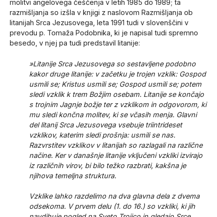
molitvi angelovega češčenja v letih 1985 do 1989; ta
razmišljanja so izšla v knjigi z naslovom Razmišljanja ob
litanijah Srca Jezusovega, leta 1991 tudi v slovenščini v
prevodu p. Tomaža Podobnika, ki je napisal tudi spremno
besedo, v njej pa tudi predstavil litanije:
»Litanije Srca Jezusovega so sestavljene podobno
kakor druge litanije: v začetku je trojen vzklik: Gospod
usmili se; Kristus usmili se; Gospod usmili se; potem
sledi vzklik k trem Božjim osebam. Litanije se končajo
s trojnim Jagnje božje ter z vzklikom in odgovorom, ki
mu sledi končna molitev, ki se včasih menja. Glavni
del litanij Srca Jezusovega vsebuje triintrideset
vzklikov, katerim sledi prošnja: usmili se nas.
Razvrstitev vzklikov v litanijah so razlagali na različne
načine. Ker v današnje litanije vključeni vzkliki izvirajo
iz različnih virov, bi bilo težko razbrati, kakšna je
njihova temeljna struktura.
Vzklike lahko razdelimo na dva glavna dela z dvema
odsekoma. V prvem delu (1. do 16.) so vzkliki, ki jih
navdihuje pogled na Sveto Trojico in gledajo Srce