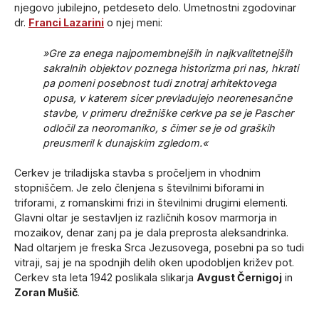
njegovo jubilejno, petdeseto delo. Umetnostni zgodovinar
dr.
Franci Lazarini
o njej meni:
»Gre za enega najpomembnejših in najkvalitetnejših
sakralnih objektov poznega historizma pri nas, hkrati
pa pomeni posebnost tudi znotraj arhitektovega
opusa, v katerem sicer prevladujejo neorenesančne
stavbe, v primeru drežniške cerkve pa se je Pascher
odločil za neoromaniko, s čimer se je od graških
preusmeril k dunajskim zgledom.«
Cerkev je triladijska stavba s pročeljem in vhodnim
stopniščem. Je zelo členjena s številnimi biforami in
triforami, z romanskimi frizi in številnimi drugimi elementi.
Glavni oltar je sestavljen iz različnih kosov marmorja in
mozaikov, denar zanj pa je dala preprosta aleksandrinka.
Nad oltarjem je freska Srca Jezusovega, posebni pa so tudi
vitraji, saj je na spodnjih delih oken upodobljen križev pot.
Cerkev sta leta 1942 poslikala slikarja
Avgust Černigoj
in
Zoran Mušič
.