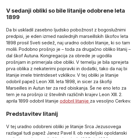
V sedanji obliki so bile litanije odobrene leta
1899
Da bi uskladil zasebno ljudsko pobožnost z bogoslužnimi
predpisi, je eden izmed naslednjih marseillskih škofov leta
1898 prosil Sveti sedež, naj uradno odobri litanije, ki so tam
molili. Podobno prošnjo je – toda za drugačno obliko litanij –
dal škof Autuna. Kongregacija za obrede je ugodila
prošnjam in primerjala obe obliki. V temelju je bila sprejeta
prva oblika z nekaterimi popravki in dodatki, tako da naj bi
litanije imele triintrideset vzklikov. V tej obliki je litanije
odobril papež Leon XIII. leta 1898, in sicer za škofiji
Marseilles in Autun ter za red obiskanja. Še ne eno leto za
tem je na prošnjo iz številnih različnih krajev Leon XIII. 2.
aprila 1899 odobril litanije
odobril litanije
za vesoljno Cerkev.
Predstavitev litanij
V tej uradno odobreni obliki je litanije Srca Jezusovega
razlagal tudi papež Janez Pavel II. ob nedeljski opoldanski