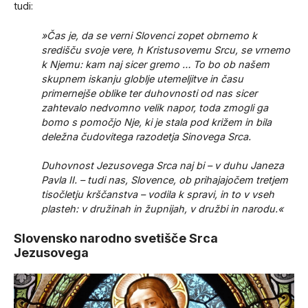
tudi:
»Čas je, da se verni Slovenci zopet obrnemo k
središču svoje vere, h Kristusovemu Srcu, se vrnemo
k Njemu: kam naj sicer gremo … To bo ob našem
skupnem iskanju globlje utemeljitve in času
primernejše oblike ter duhovnosti od nas sicer
zahtevalo nedvomno velik napor, toda zmogli ga
bomo s pomočjo Nje, ki je stala pod križem in bila
deležna čudovitega razodetja Sinovega Srca.
Duhovnost Jezusovega Srca naj bi – v duhu Janeza
Pavla II. – tudi nas, Slovence, ob prihajajočem tretjem
tisočletju krščanstva – vodila k spravi, in to v vseh
plasteh: v družinah in župnijah, v družbi in narodu.«
Slovensko narodno svetišče Srca
Jezusovega