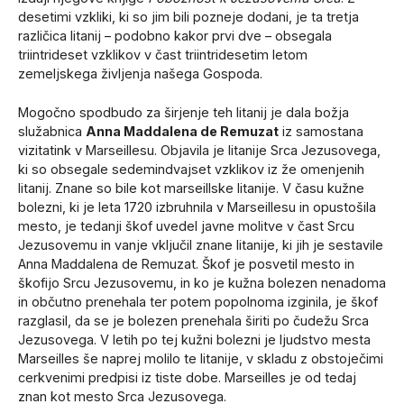
desetimi vzkliki, ki so jim bili pozneje dodani, je ta tretja
različica litanij – podobno kakor prvi dve – obsegala
triintrideset vzklikov v čast triintridesetim letom
zemeljskega življenja našega Gospoda.
Mogočno spodbudo za širjenje teh litanij je dala božja
služabnica
Anna Maddalena de Remuzat
iz samostana
vizitatink v Marseillesu. Objavila je litanije Srca Jezusovega,
ki so obsegale sedemindvajset vzklikov iz že omenjenih
litanij. Znane so bile kot marseillske litanije. V času kužne
bolezni, ki je leta 1720 izbruhnila v Marseillesu in opustošila
mesto, je tedanji škof uvedel javne molitve v čast Srcu
Jezusovemu in vanje vključil znane litanije, ki jih je sestavile
Anna Maddalena de Remuzat. Škof je posvetil mesto in
škofijo Srcu Jezusovemu, in ko je kužna bolezen nenadoma
in občutno prenehala ter potem popolnoma izginila, je škof
razglasil, da se je bolezen prenehala širiti po čudežu Srca
Jezusovega. V letih po tej kužni bolezni je ljudstvo mesta
Marseilles še naprej molilo te litanije, v skladu z obstoječimi
cerkvenimi predpisi iz tiste dobe. Marseilles je od tedaj
znan kot mesto Srca Jezusovega.