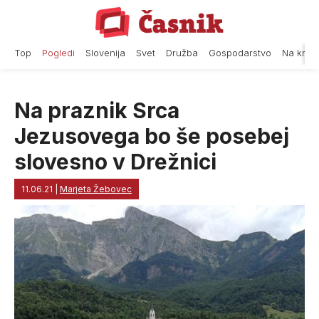
Skip
to
content
Top
Pogledi
Slovenija
Svet
Družba
Gospodarstvo
Na krat
Na praznik Srca
Jezusovega bo še posebej
slovesno v Drežnici
11.06.21
|
Marjeta Žebovec