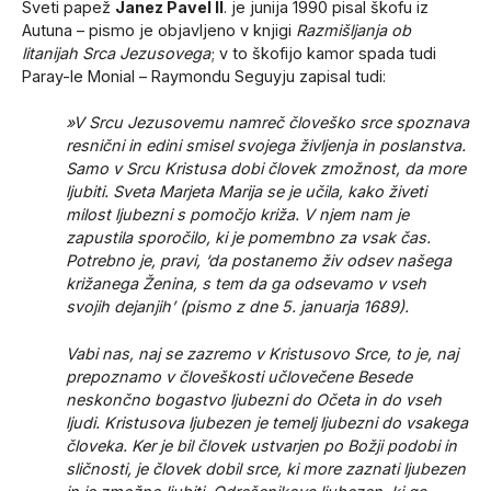
Sveti papež
Janez Pavel II
. je junija 1990 pisal škofu iz
Autuna – pismo je objavljeno v knjigi
Razmišljanja ob
litanijah Srca Jezusovega
; v to škofijo kamor spada tudi
Paray-le Monial – Raymondu Seguyju zapisal tudi:
»V Srcu Jezusovemu namreč človeško srce spoznava
resnični in edini smisel svojega življenja in poslanstva.
Samo v Srcu Kristusa dobi človek zmožnost, da more
ljubiti. Sveta Marjeta Marija se je učila, kako živeti
milost ljubezni s pomočjo križa. V njem nam je
zapustila sporočilo, ki je pomembno za vsak čas.
Potrebno je, pravi, ‘da postanemo živ odsev našega
križanega Ženina, s tem da ga odsevamo v vseh
svojih dejanjih’ (pismo z dne 5. januarja 1689).
Vabi nas, naj se zazremo v Kristusovo Srce, to je, naj
prepoznamo v človeškosti učlovečene Besede
neskončno bogastvo ljubezni do Očeta in do vseh
ljudi. Kristusova ljubezen je temelj ljubezni do vsakega
človeka. Ker je bil človek ustvarjen po Božji podobi in
sličnosti, je človek dobil srce, ki more zaznati ljubezen