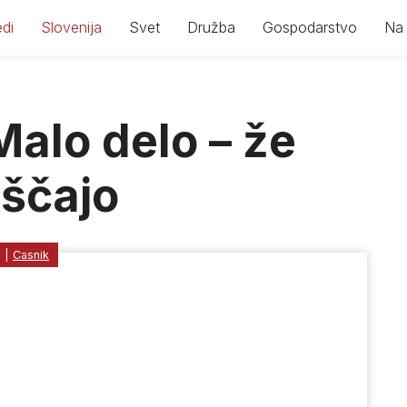
di
Slovenija
Svet
Družba
Gospodarstvo
Na 
Malo delo – že
ščajo
1
|
Casnik