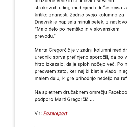
družbene vede in sodelavko številnih
strokovnih edicij, med njimi tudi Časopisa z
kritiko znanosti. Zadnjo svojo kolumno za
Dnevnik je napisala minuli petek, z naslov
“Malo delo po nemško in v slovenskem
prevodu.”
Marta Gregorčič je v zadnji kolumni med dr
uredniki sprva prefinjeno sporočili, da bo 
hitro izkazalo, da je sploh nočejo več. Po na
predvsem zato, ker naj bi blatila vlado in 
malem delu, ki gre prihodnjo nedeljo na r
Na spletnem družabnem omrežju Facebook 
podporo Marti Gregorčič …
Vir:
Pozareport