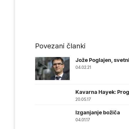
Povezani članki
Jože Poglajen, svetni
04.02.21
Kavarna Hayek: Prog
20.05.17
Izganjanje božiča
04.01.17