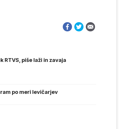
k RTVS, piše laži in zavaja
ram po meri levičarjev