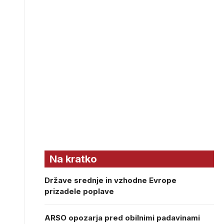
Na kratko
Države srednje in vzhodne Evrope
prizadele poplave
ARSO opozarja pred obilnimi padavinami