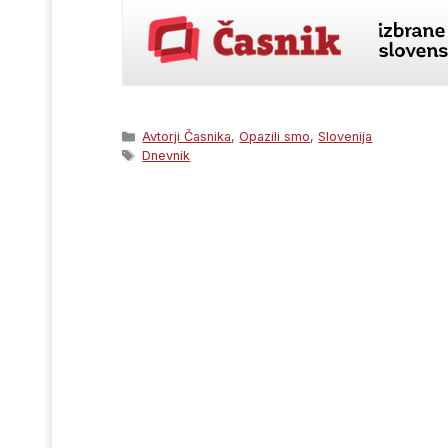
Categories
Avtorji Časnika
,
Opazili smo
,
Slovenija
Tags
Dnevnik