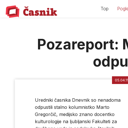
Skip
Top
Pogle
to
content
Pozareport: 
odpu
05.04.1
Uredniki časnika Dnevnik so nenadoma
odpustili stalno kolumnistko Marto
Gregorčič, medijsko znano docentko
kulturologije na ljubljanski Fakulteti za