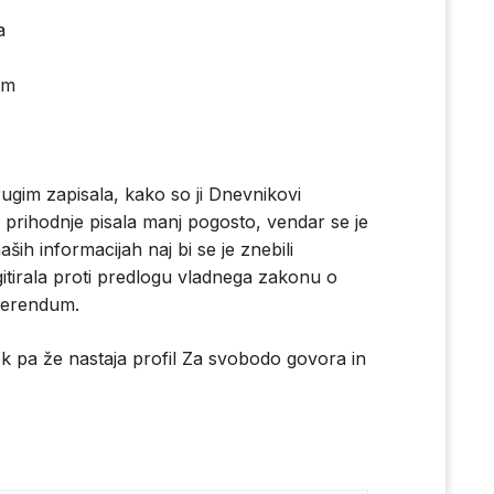
a
om
ugim zapisala, kako so ji Dnevnikovi
v prihodnje pisala manj pogosto, vendar se je
ših informacijah naj bi se je znebili
agitirala proti predlogu vladnega zakonu o
eferendum.
pa že nastaja profil Za svobodo govora in