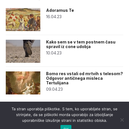
Adoramus Te
16.04.23
Kako sem se v tem postnem času
spravil iz cone udobja
10.04.23
Bomo res vstali od mrtvih s telesom?
Odgovor antičnega misleca
Tertulijana
09.04.23
Ta stran uporablja piškotke. S tem, ko uporabljate stran, se
strinjate, da se piškotki morda uporabijo za izboljšanje
uporabniške izkušnje strani in statistiko obiska.