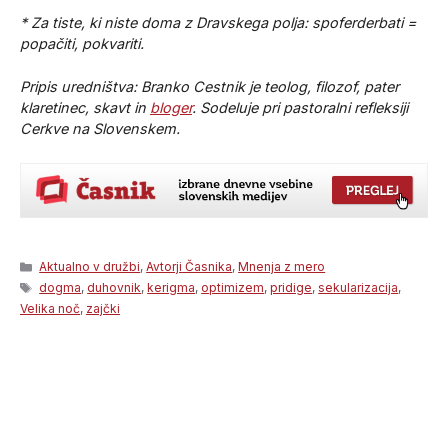
* Za tiste, ki niste doma z Dravskega polja: spoferderbati =
popačiti, pokvariti.
Pripis uredništva: Branko Cestnik je teolog, filozof, pater
klaretinec, skavt in
bloger
. Sodeluje pri pastoralni refleksiji
Cerkve na Slovenskem.
Categories
Aktualno v družbi
,
Avtorji Časnika
,
Mnenja z mero
Tags
dogma
,
duhovnik
,
kerigma
,
optimizem
,
pridige
,
sekularizacija
,
Velika noč
,
zajčki