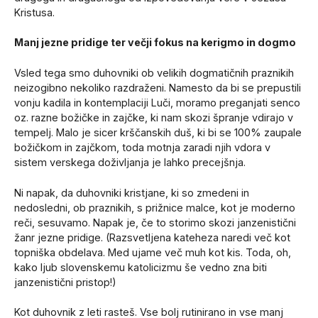
Kristusa.
Manj jezne pridige ter večji fokus na kerigmo in dogmo
Vsled tega smo duhovniki ob velikih dogmatičnih praznikih
neizogibno nekoliko razdraženi. Namesto da bi se prepustili
vonju kadila in kontemplaciji Luči, moramo preganjati senco
oz. razne božičke in zajčke, ki nam skozi špranje vdirajo v
tempelj. Malo je sicer krščanskih duš, ki bi se 100% zaupale
božičkom in zajčkom, toda motnja zaradi njih vdora v
sistem verskega doživljanja je lahko precejšnja.
Ni napak, da duhovniki kristjane, ki so zmedeni in
nedosledni, ob praznikih, s prižnice malce, kot je moderno
reči, sesuvamo. Napak je, če to storimo skozi janzenistični
žanr jezne pridige. (Razsvetljena kateheza naredi več kot
topniška obdelava. Med ujame več muh kot kis. Toda, oh,
kako ljub slovenskemu katolicizmu še vedno zna biti
janzenistični pristop!)
Kot duhovnik z leti rasteš. Vse bolj rutinirano in vse manj