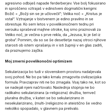
agresivno odbiješ napade ferderberjev. Vse bolj fokusirano
in sproščeno vztrajaš v edinstveni dogmatični kerigmi:
Božič = „Božji sin se je učlovečil“; Velika noč = „Kristus je
vstal“. Vztrajanje v bistvenem je edino pravilno in se
obrestuje. Ko sem letos v povelikonočnem tednu pri
verouku spraševal majhne otroke, kaj smo praznovali za
Veliko noč, je večina s prve rekla, da „Jezusa, ki je šel iz
groba“. Pomnim, da so se še desetletje nazaj otroci njihove
starosti ob istem vprašanju in v isti župniji v en glas zadrli,
da praznujemo zajčka.
Moj zmerni povelikonočni optimizem
Sekularizacija bo tudi v slovenskem prostoru nadaljevala
svoj pohod. Ne bo pa tako kmalu zmagovita civilizacijska
formula. Pravzaprav niti ne bo zmagala. Vsaj tako ne, kot so
se nadejali njeni načrtovalci. Naslednja stopnja ne bo
radikalno sekularizirana (a-religiozna) družba, temveč
pluralna družba, v kateri se bo sekularizirano in
nesekularizirano, (multi-)religiozno in ateistično še vedno
nekoliko spopadalo, v glavnem pa prelivalo.