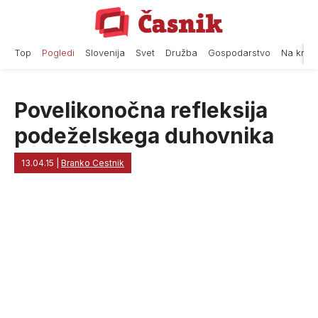
Skip
to
content
Top
Pogledi
Slovenija
Svet
Družba
Gospodarstvo
Na krat
Povelikonočna refleksija
podeželskega duhovnika
13.04.15
|
Branko Cestnik