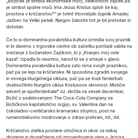
„Božiček je simbol ekonomske moči, velikonočni zajček pa
je simbol spolne moči. Ima Jezus Kristus sploh še kaj
prostora v krščanstvu?“ je tvitnil trboveljski župnik Amadej
Jazbec na Veliki petek. Njegov žalostni tvit je bil pretvitan in
dotvitan.
Če bi si dominantna porabniška kultura izmislila svoj praznik
in bi denimo v trgovske centre ob začetku pomladi vabila na
srečanje z božanskim Zajčkom, bi ji „Kranjec moj osle
kazal“. Izpadla bi neumno, narod bi se ji smejal v glavo.
Dominantna porabniška kultura zato nima svojih praznikov,
pač pa se lepi na krščanske. Ni sposobna zgraditi svojega
in novega liturgičnega ciklusa, pač pa se trudi ferderbati
dvatisočletni liturgični ciklus Kristusove skrivnost. Mistični
advent je spoferderbala* oz. skrčila na veseli december,
Božič s sodelovanjem The Coca-Cola Company na
Božičkovo kapitalistično orgijo, sv. Valentina dan na
čokoladno-cvetličarsko kramarsko stojnico, post na
rumenotiskovno modrovanje o zdravi prehrani, itd., itd..
Krščanstvo zlahka postane iztočnica in okvir za nekaj
drugega in drugačnega od izpovedovanja vere v Jezusa