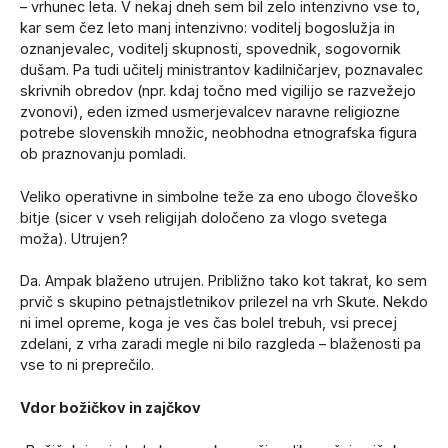
– vrhunec leta. V nekaj dneh sem bil zelo intenzivno vse to,
kar sem čez leto manj intenzivno: voditelj bogoslužja in
oznanjevalec, voditelj skupnosti, spovednik, sogovornik
dušam. Pa tudi učitelj ministrantov kadilničarjev, poznavalec
skrivnih obredov (npr. kdaj točno med vigilijo se razvežejo
zvonovi), eden izmed usmerjevalcev naravne religiozne
potrebe slovenskih množic, neobhodna etnografska figura
ob praznovanju pomladi.
Veliko operativne in simbolne teže za eno ubogo človeško
bitje (sicer v vseh religijah določeno za vlogo svetega
moža). Utrujen?
Da. Ampak blaženo utrujen. Približno tako kot takrat, ko sem
prvič s skupino petnajstletnikov prilezel na vrh Skute. Nekdo
ni imel opreme, koga je ves čas bolel trebuh, vsi precej
zdelani, z vrha zaradi megle ni bilo razgleda – blaženosti pa
vse to ni preprečilo.
Vdor božičkov in zajčkov