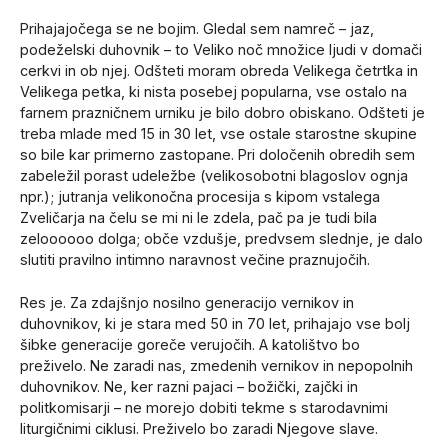
Prihajajočega se ne bojim. Gledal sem namreč – jaz,
podeželski duhovnik – to Veliko noč množice ljudi v domači
cerkvi in ob njej. Odšteti moram obreda Velikega četrtka in
Velikega petka, ki nista posebej popularna, vse ostalo na
farnem prazničnem urniku je bilo dobro obiskano. Odšteti je
treba mlade med 15 in 30 let, vse ostale starostne skupine
so bile kar primerno zastopane. Pri določenih obredih sem
zabeležil porast udeležbe (velikosobotni blagoslov ognja
npr.); jutranja velikonočna procesija s kipom vstalega
Zveličarja na čelu se mi ni le zdela, pač pa je tudi bila
zeloooooo dolga; obče vzdušje, predvsem slednje, je dalo
slutiti pravilno intimno naravnost večine praznujočih.
Res je. Za zdajšnjo nosilno generacijo vernikov in
duhovnikov, ki je stara med 50 in 70 let, prihajajo vse bolj
šibke generacije goreče verujočih. A katolištvo bo
preživelo. Ne zaradi nas, zmedenih vernikov in nepopolnih
duhovnikov. Ne, ker razni pajaci – božički, zajčki in
politkomisarji – ne morejo dobiti tekme s starodavnimi
liturgičnimi ciklusi. Preživelo bo zaradi Njegove slave.