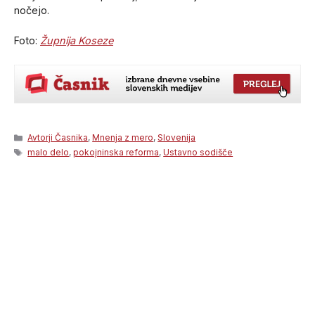
nočejo.
Foto:
Župnija Koseze
Categories
Avtorji Časnika
,
Mnenja z mero
,
Slovenija
Tags
malo delo
,
pokojninska reforma
,
Ustavno sodišče