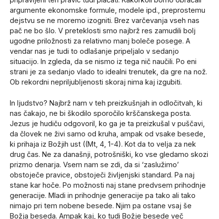
argumente ekonomske formule, modele ipd., preprostemu
dejstvu se ne moremo izogniti. Brez varčevanja vseh nas
pač ne bo šlo. V preteklosti smo najbrž res zamudili bolj
ugodne priložnosti za relativno manj boleče posege. A
vendar nas je tudi to odlašanje pripeljalo v sedanjo
situacijo. In zgleda, da se nismo iz tega nič naučili. Po eni
strani je za sedanjo vlado to idealni trenutek, da gre na nož.
Ob rekordni nepriljubljenosti skoraj nima kaj izgubiti.
In ljudstvo? Najbrž nam v teh preizkušnjah in odločitvah, ki
nas čakajo, ne bi škodilo sporočilo krščanskega posta.
Jezus je hudiču odgovoril, ko ga je ta preizkušal v puščavi,
da človek ne živi samo od kruha, ampak od vsake besede,
ki prihaja iz Božjih ust ((Mt, 4, 1-4). Kot da to velja za nek
drug čas. Ne za današnji, potrošniški, ko vse gledamo skozi
prizmo denarja. Vsem nam se zdi, da si ‘zaslužimo’
obstoječe pravice, obstoječi življenjski standard. Pa naj
stane kar hoče. Po možnosti naj stane predvsem prihodnje
generacije. Mladi in prihodnje generacije pa tako ali tako
nimajo pri tem nobene besede. Njim pa ostane vsaj še
Božja beseda. Ampak kaj, ko tudi Božje besede več