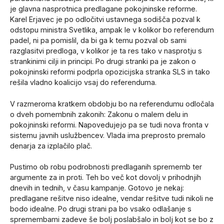
je glavna nasprotnica predlagane pokojninske reforme.
Karel Erjavec je po odločitvi ustavnega sodišča pozval k
odstopu ministra Svetlika, ampak le v kolikor bo referendum
padel, ni pa pomislil, da bi ga k temu pozval ob sami
razglasitvi predloga, v kolikor je ta res tako v nasprotju s
strankinimi cilji in principi. Po drugi stranki pa je zakon o
pokojninski reformi podprla opozicijska stranka SLS in tako
rešila vladno koalicijo vsaj do referenduma.
V razmeroma kratkem obdobju bo na referendumu odločala
o dveh pomembnih zakonih: Zakonu o malem delu in
pokojninski reformi. Napovedujejo pa se tudi nova fronta v
sistemu javnih uslužbencev. Vlada ima preprosto premalo
denarja za izplačilo plač.
Pustimo ob robu podrobnosti predlaganih sprememb ter
argumente za in proti. Teh bo več kot dovolj v prihodnjih
dnevih in tednih, v času kampanje. Gotovo je nekaj:
predlagane rešitve niso idealne, vendar rešitve tudi nikoli ne
bodo idealne. Po drugi strani pa bo vsako odlašanje s
spremembami zadeve še bolj poslabšalo in bolj kot se bo z