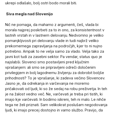
ukrepi odlašalo, bolj ostri bodo morali biti.
Siva megla nad Slovenijo
Nič ne pomaga, da mahamo z argumenti, češ, vlada bi
morala najprej poskrbeti za to in ono, za konsistentnost v
lastnih vrstah in v lastnem delovanju. Nedvomno je veliko
pomanjkljivosti pri delovanju vlade in tudi najbrž veliko
prekomernega zapravljanja na področjih, kjer to ni nujno
potrebno. Ampak to ne velja samo za vlado. Velja tako za
javni kot tudi za zasebni sektor. Pa vendar, status quo je
najslabši. Slovenci smo postavljeni pred ključnim
vprašanjem: ali smo se pripravljeni odreči določenim
privilegijem in bolj lagodnemu življenju za dobrobit boljše
prihodnosti? To je vprašanje, ki zadeva večino Slovencev.
Jasno je, da odrekanja in varčevanja ne moremo
pričakovati od ljudi, ki so že sedaj na robu preživetja. In teh
je na žalost vedno več. Ne, varčevati je treba pri tistih, ki
imajo kje varčevati. In bodimo iskreni, teh ni malo. Le nihče
tega ne želi priznati. Sam velikokrat poslušam negodovanja
ljudi, ki imajo precej dostojno in varno službo. Pravijo, da