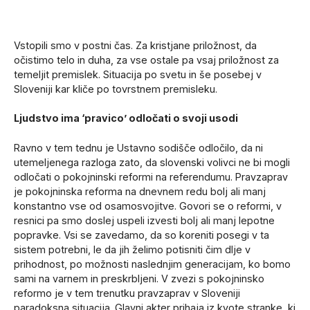
Vstopili smo v postni čas. Za kristjane priložnost, da
očistimo telo in duha, za vse ostale pa vsaj priložnost za
temeljit premislek. Situacija po svetu in še posebej v
Sloveniji kar kliče po tovrstnem premisleku.
Ljudstvo ima ‘pravico’ odločati o svoji usodi
Ravno v tem tednu je Ustavno sodišče odločilo, da ni
utemeljenega razloga zato, da slovenski volivci ne bi mogli
odločati o pokojninski reformi na referendumu. Pravzaprav
je pokojninska reforma na dnevnem redu bolj ali manj
konstantno vse od osamosvojitve. Govori se o reformi, v
resnici pa smo doslej uspeli izvesti bolj ali manj lepotne
popravke. Vsi se zavedamo, da so koreniti posegi v ta
sistem potrebni, le da jih želimo potisniti čim dlje v
prihodnost, po možnosti naslednjim generacijam, ko bomo
sami na varnem in preskrbljeni. V zvezi s pokojninsko
reformo je v tem trenutku pravzaprav v Sloveniji
paradoksna situacija. Glavni akter prihaja iz kvote stranke, ki