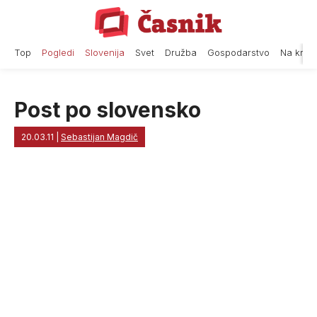
Skip
to
content
Top
Pogledi
Slovenija
Svet
Družba
Gospodarstvo
Na krat
Post po slovensko
20.03.11
|
Sebastijan Magdič