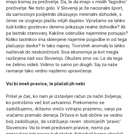
imajo komaj za preživetje. Da, le da imajo v mislih ‘lagodno’
preživetje. Ne tisto golo. V Sloveniji je že nacionalni šport,
da samostojni podjetniki izkazujejo minimalni dohodek, s
čimer se izognejo plačilu višjih dajatev. Vprašamo se lahko
tudi koliko gostincev denimo prikazuje realne dohodke? Ali
pa lastniki stanovanj. Kakšne oderuške najemnine ponujajo?
Koliko lastnikov ima sklenjene najemne pogodbe in od tega
plačujejo davke? In tako naprej. Tovrstnih anomalij bi lahko
naštevali do neskončnosti. Siva ekonomija je kot megla
razširjena nad vso Slovenijo. Okuženi smo vsi. Le da tega
ne želimo videti. Vidimo to samo pri drugih. Saj za naše
ravnanje tako vedno najdemo upravičenje.
Vsi bi imeli pravice, le plačali jih nebi
Prišel je čas, ko nam je izstavljen račun za način življenja,
ko potrošimo več kot ustvarimo. Prekomerno se
zadolžujemo, državno vrečo vztrajno praznimo, vanjo pa
vračamo premalo denarja. Država in tudi občine se vedno
bolj zadolžujejo, da vzdržujejo raven obstoječih ‘pravic’
Slovencev. Vsi bi imeli predvsem pravice, nismo pa
pripravljeni teh pravic tudi plačati. Kakorkoli bomo obračali