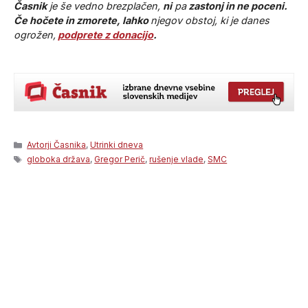
Časnik
je še vedno brezplačen,
ni
pa
zastonj in ne poceni.
Če hočete in zmorete, lahko
njegov obstoj, ki je danes
ogrožen,
podprete z donacijo
.
Categories
Avtorji Časnika
,
Utrinki dneva
Tags
globoka država
,
Gregor Perič
,
rušenje vlade
,
SMC