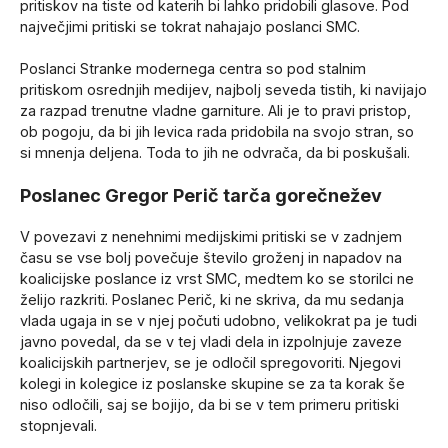
pritiskov na tiste od katerih bi lahko pridobili glasove. Pod
največjimi pritiski se tokrat nahajajo poslanci SMC.
Poslanci Stranke modernega centra so pod stalnim
pritiskom osrednjih medijev, najbolj seveda tistih, ki navijajo
za razpad trenutne vladne garniture. Ali je to pravi pristop,
ob pogoju, da bi jih levica rada pridobila na svojo stran, so
si mnenja deljena. Toda to jih ne odvrača, da bi poskušali.
Poslanec Gregor Perič tarča gorečnežev
V povezavi z nenehnimi medijskimi pritiski se v zadnjem
času se vse bolj povečuje število groženj in napadov na
koalicijske poslance iz vrst SMC, medtem ko se storilci ne
želijo razkriti. Poslanec Perič, ki ne skriva, da mu sedanja
vlada ugaja in se v njej počuti udobno, velikokrat pa je tudi
javno povedal, da se v tej vladi dela in izpolnjuje zaveze
koalicijskih partnerjev, se je odločil spregovoriti. Njegovi
kolegi in kolegice iz poslanske skupine se za ta korak še
niso odločili, saj se bojijo, da bi se v tem primeru pritiski
stopnjevali.