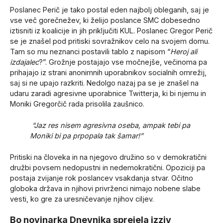
Poslanec Perič je tako postal eden najbolj obleganih, saj je
vse več gorečnežev, ki želijo poslance SMC dobesedno
iztisniti iz koalicije in jih priključiti KUL. Poslanec Gregor Perič
se je znašel pod pritiski sovražnikov celo na svojem domu.
Tam so mu neznanci postavili tablo z napisom “
Heroj ali
izdajalec
?”. Grožnje postajajo vse močnejše, večinoma pa
prihajajo iz strani anonimnih uporabnikov socialnih omrežij,
saj si ne upajo razkriti. Nedolgo nazaj pa se je znašel na
udaru zaradi agresivne uporabnice Twitterja, ki bi njemu in
Moniki Gregorčič rada prisolila zaušnico.
“Jaz res nisem agresivna oseba, ampak tebi pa
Moniki bi pa prpopala tak šamar!”
Pritiski na človeka in na njegovo družino so v demokratični
družbi povsem nedopustni in nedemokratični. Opoziciji pa
postaja zvijanje rok poslancev vsakdanja stvar. Očitno
globoka država in njihovi privrženci nimajo nobene slabe
vesti, ko gre za uresničevanje njihov ciljev.
Bo novinarka Dnevnika sprejela izziv