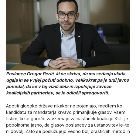
Poslanec Gregor Perič, ki ne skriva, da mu sedanja vlada
ugaja in se v njej počuti udobno, velikokrat pa je tudi javno
povedal, da se v tej vladi dela in izpolnjuje zaveze
koalicijskih partnerjev, se je odločil spregovoriti.
Apetiti globoke države nikakor ne pojenjajo, medtem ko
kandidatu za mandatarja krvavo primanjkuje glasov. Vsem
tistim, ki se goreče zavzemajo za nastanek koalicije KUL je
popolnoma jasno, da glasov poslancev za ustanovitev le-te
ni dovolj. Zato se poslužujejo vedno bolj drastičnih metod in