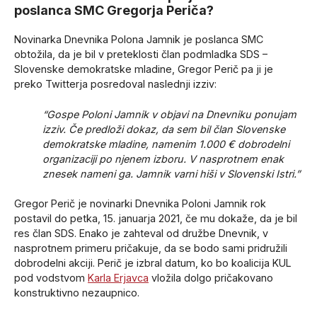
poslanca SMC Gregorja Periča?
Novinarka Dnevnika Polona Jamnik je poslanca SMC
obtožila, da je bil v preteklosti član podmladka SDS –
Slovenske demokratske mladine, Gregor Perič pa ji je
preko Twitterja posredoval naslednji izziv:
“Gospe Poloni Jamnik v objavi na Dnevniku ponujam
izziv. Če predloži dokaz, da sem bil član Slovenske
demokratske mladine, namenim 1.000 € dobrodelni
organizaciji po njenem izboru. V nasprotnem enak
znesek nameni ga. Jamnik varni hiši v Slovenski Istri.”
Gregor Perič je novinarki Dnevnika Poloni Jamnik rok
postavil do petka, 15. januarja 2021, če mu dokaže, da je bil
res član SDS. Enako je zahteval od družbe Dnevnik, v
nasprotnem primeru pričakuje, da se bodo sami pridružili
dobrodelni akciji. Perič je izbral datum, ko bo koalicija KUL
pod vodstvom
Karla Erjavca
vložila dolgo pričakovano
konstruktivno nezaupnico.