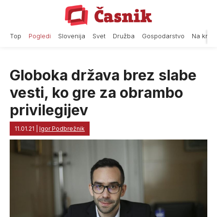
Skip
to
content
Top
Pogledi
Slovenija
Svet
Družba
Gospodarstvo
Na krat
Globoka država brez slabe
vesti, ko gre za obrambo
privilegijev
11.01.21
|
Igor Podbrežnik