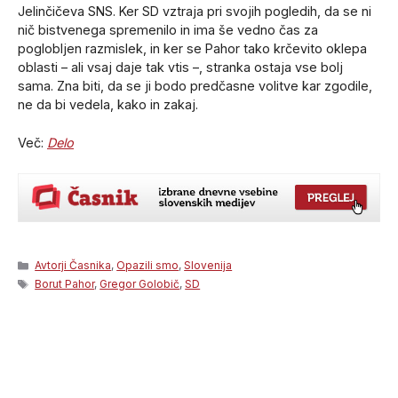
Jelinčičeva SNS. Ker SD vztraja pri svojih pogledih, da se ni
nič bistvenega spremenilo in ima še vedno čas za
poglobljen razmislek, in ker se Pahor tako krčevito oklepa
oblasti – ali vsaj daje tak vtis –, stranka ostaja vse bolj
sama. Zna biti, da se ji bodo predčasne volitve kar zgodile,
ne da bi vedela, kako in zakaj.
Več:
Delo
Categories
Avtorji Časnika
,
Opazili smo
,
Slovenija
Tags
Borut Pahor
,
Gregor Golobič
,
SD