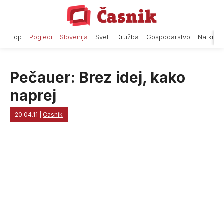
Skip
to
content
Top
Pogledi
Slovenija
Svet
Družba
Gospodarstvo
Na krat
Pečauer: Brez idej, kako
naprej
20.04.11
|
Casnik