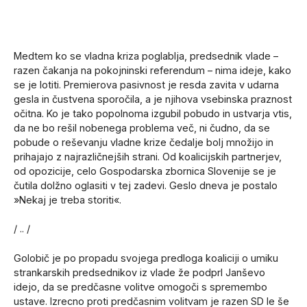
Medtem ko se vladna kriza poglablja, predsednik vlade –
razen čakanja na pokojninski referendum – nima ideje, kako
se je lotiti. Premierova pasivnost je resda zavita v udarna
gesla in čustvena sporočila, a je njihova vsebinska praznost
očitna. Ko je tako popolnoma izgubil pobudo in ustvarja vtis,
da ne bo rešil nobenega problema več, ni čudno, da se
pobude o reševanju vladne krize čedalje bolj množijo in
prihajajo z najrazličnejših strani. Od koalicijskih partnerjev,
od opozicije, celo Gospodarska zbornica Slovenije se je
čutila dolžno oglasiti v tej zadevi. Geslo dneva je postalo
»Nekaj je treba storiti«.
/ .. /
Golobič je po propadu svojega predloga koaliciji o umiku
strankarskih predsednikov iz vlade že podprl Janševo
idejo, da se predčasne volitve omogoči s spremembo
ustave. Izrecno proti predčasnim volitvam je razen SD le še