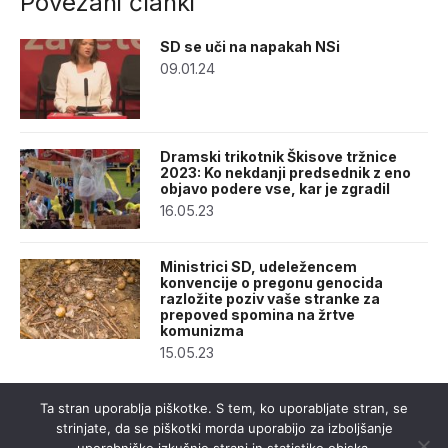
Povezani članki
SD se uči na napakah NSi
09.01.24
Dramski trikotnik Škisove tržnice
2023: Ko nekdanji predsednik z eno
objavo podere vse, kar je zgradil
16.05.23
Ministrici SD, udeležencem
konvencije o pregonu genocida
razložite poziv vaše stranke za
prepoved spomina na žrtve
komunizma
15.05.23
Ta stran uporablja piškotke. S tem, ko uporabljate stran, se
strinjate, da se piškotki morda uporabijo za izboljšanje