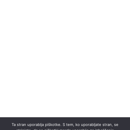
Ta stran uporablja piškotke. S tem, ko uporabljate stran, se