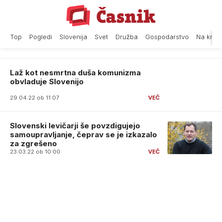
Skip
to
content
Top
Pogledi
Slovenija
Svet
Družba
Gospodarstvo
Na krat
Laž kot nesmrtna duša komunizma
obvladuje Slovenijo
29.04.22 ob 11:07
Slovenski levičarji še povzdigujejo
samoupravljanje, čeprav se je izkazalo
za zgrešeno
23.03.22 ob 10:00