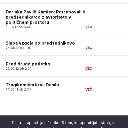
Darinka Pavlič Kamien: Potrebovali bi
predsednika/co z avtoriteto v
političnem prostoru
11.08.17 ob 8:00
Slaba vzgoja po predsednikovo
24.05.12 ob 1:15
Pred drugo petletko
22.03.12 ob 2:21
Tragikomični kralj Danilo
14.02.11 ob 2:04
Ta stran uporablja piškotke. S tem, ko uporabljate stran, se