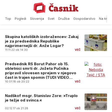
Skip
to
content
Top
Pogledi
Slovenija
Svet
Družba
Gospodarstvo
Na krat
Skupina katoliških izobražencev: Zakaj
je za predsednika Republike
najprimernejši dr. Anže Logar?
11.11.22 ob 14:30
Predsednik RS Borut Pahor ob 15.
obletnici smrti dr. Jožeta Pučnika
pripravil slovesen sprejem v njegovo
čast in trajen spomin (TUDI VIDEO
POSNETEK)
10.01.18 ob 20:22
Nadškof msgr. Stanislav Zore: »Truplo
je težje od svinca.«
02.12.17 ob 21:28