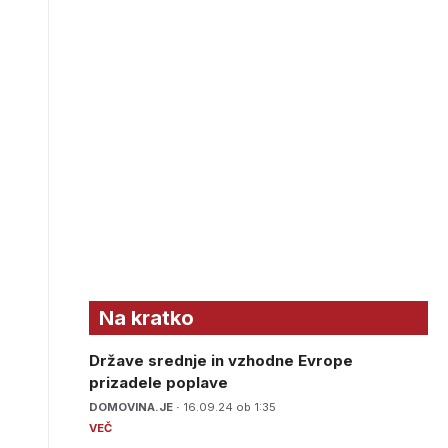
Na kratko
Države srednje in vzhodne Evrope
prizadele poplave
DOMOVINA.JE ·
16.09.24 ob 1:35