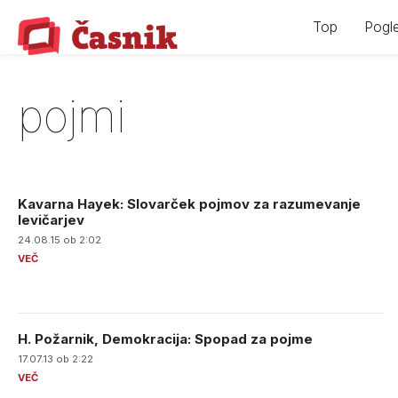
Skip
Top
Pogle
to
content
pojmi
Kavarna Hayek: Slovarček pojmov za razumevanje
levičarjev
24.08.15 ob 2:02
H. Požarnik, Demokracija: Spopad za pojme
17.07.13 ob 2:22