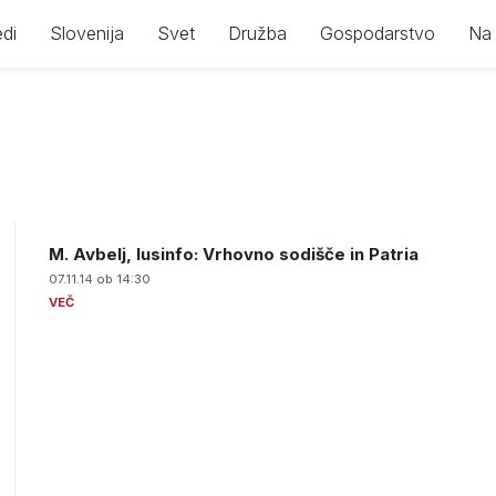
di
Slovenija
Svet
Družba
Gospodarstvo
Na 
M. Avbelj, Iusinfo: Vrhovno sodišče in Patria
07.11.14 ob 14:30