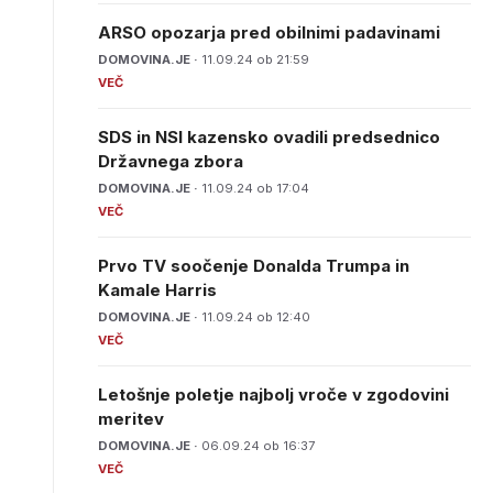
ARSO opozarja pred obilnimi padavinami
DOMOVINA.JE ·
11.09.24 ob 21:59
SDS in NSI kazensko ovadili predsednico
Državnega zbora
DOMOVINA.JE ·
11.09.24 ob 17:04
Prvo TV soočenje Donalda Trumpa in
Kamale Harris
DOMOVINA.JE ·
11.09.24 ob 12:40
Letošnje poletje najbolj vroče v zgodovini
meritev
DOMOVINA.JE ·
06.09.24 ob 16:37