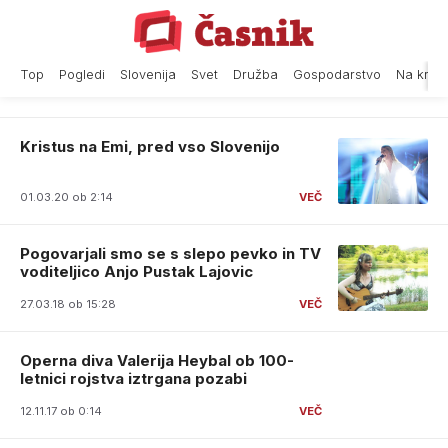
Skip
to
content
Top
Pogledi
Slovenija
Svet
Družba
Gospodarstvo
Na krat
Kristus na Emi, pred vso Slovenijo
01.03.20 ob 2:14
Pogovarjali smo se s slepo pevko in TV
voditeljico Anjo Pustak Lajovic
27.03.18 ob 15:28
Operna diva Valerija Heybal ob 100-
letnici rojstva iztrgana pozabi
12.11.17 ob 0:14