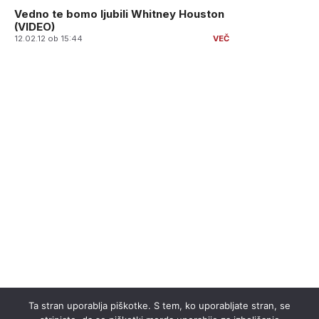
Vedno te bomo ljubili Whitney Houston
(VIDEO)
12.02.12 ob 15:44
Ta stran uporablja piškotke. S tem, ko uporabljate stran, se