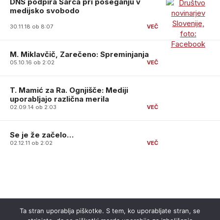
DNS podpira Šarca pri poseganju v
medijsko svobodo
30.11.18 ob 8:07
M. Miklavčič, Zarečeno: Spreminjanja
05.10.16 ob 2:02
T. Mamić za Ra. Ognjišče: Mediji
uporabljajo različna merila
02.09.14 ob 2:03
Se je že začelo…
02.12.11 ob 2:02
Ta stran uporablja piškotke. S tem, ko uporabljate stran, se