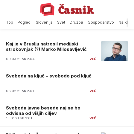
Skip
to
content
Top
Pogledi
Slovenija
Svet
Družba
Gospodarstvo
Na krat
Kaj je v Bruslju natrosil medijski
strokovnjak (?) Marko Milosavljević
09.03.21 ob 2:04
Svoboda na ključ – svobodo pod ključ
06.02.21 ob 2:01
Svoboda javne besede naj ne bo
odvisna od višjih ciljev
15.01.21 ob 2:01