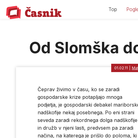
Skip
Top
Pogle
to
content
Od Slomška d
01.02.11
|
Mat
Čeprav živimo v času, ko se zaradi
gospodarske krize potapljajo mnoga
podjetja, je gospodarski debakel mariborsk
nadškofije nekaj posebnega. Po eni strani
seveda zaradi rekordnega dolga nadškofije
in družb v njeni lasti, predvsem pa zaradi
načina, na katerega je prišlo do poloma, ki