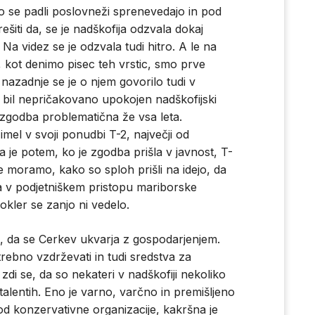
ko se padli poslovneži sprenevedajo in pod
ešiti da, se je nadškofija odzvala dokaj
a videz se je odzvala tudi hitro. A le na
, kot denimo pisec teh vrstic, smo prve
 nazadnje se je o njem govorilo tudi v
 bil nepričakovano upokojen nadškofijski
 zgodba problematična že vsa leta.
imel v svoji ponudbi T-2, največji od
da je potem, ko je zgodba prišla v javnost, T-
e moramo, kako so sploh prišli na idejo, da
la v podjetniškem pristopu mariborske
okler se zanjo ni vedelo.
 da se Cerkev ukvarja z gospodarjenjem.
rebno vzdrževati in tudi sredstva za
 zdi se, da so nekateri v nadškofiji nekoliko
alentih. Eno je varno, varčno in premišljeno
d konzervativne organizacije, kakršna je