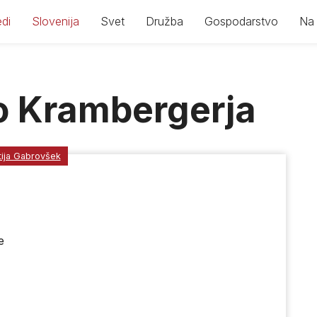
di
Slovenija
Svet
Družba
Gospodarstvo
Na 
o Krambergerja
ija Gabrovšek
e