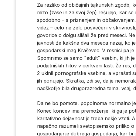
Za razliko od običajnih tajkunskih zgodb, 
mizo (zase in za svoj žep) rešujejo, kar se r
spodobno – s priznanjem in obžalovanjem. N
videz – celo ne zelo posvečeni v skrivnosti
govorice o dolgu slišali že pred meseci. Ne
javnosti že kakšna dva meseca nazaj, ko je
gospodarski mag Kraševec. V resnici pa je
Spomnimo se samo ˝adult˝ vsebin, ki jih je 
podjetniških hitov v cerkveni lasti. Že res, 
2 ukinil pornografske vsebine, a vprašati s
jih ponujajo. Skratka, zdi se, da je nemora
nadškofije bila drugorazredna tema, vsaj, d
Da ne bo pomote, popolnoma normalno je,
Konec koncev ima premoženje, ki ga je pot
karitativno dejavnost je treba nekje vzeti. A
napačno razumeli svetopisemsko priliko o t
gospodarjenje dobrega gospodarja, kar bi o