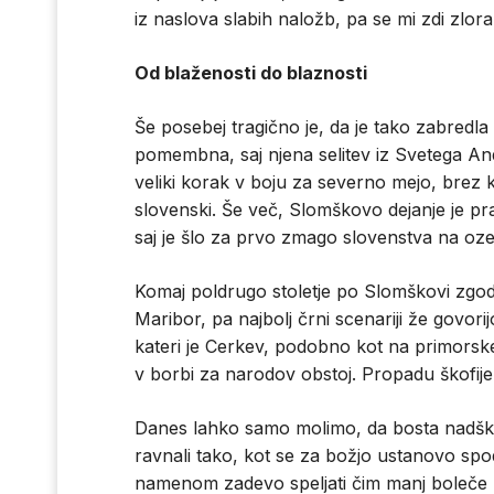
iz naslova slabih naložb, pa se mi zdi zlor
Od blaženosti do blaznosti
Še posebej tragično je, da je tako zabredla 
pomembna, saj njena selitev iz Svetega An
veliki korak v boju za severno mejo, brez k
slovenski. Še več, Slomškovo dejanje je p
saj je šlo za prvo zmago slovenstva na oz
Komaj poldrugo stoletje po Slomškovi zgodov
Maribor, pa najbolj črni scenariji že govor
kateri je Cerkev, podobno kot na primorskem
v borbi za narodov obstoj. Propadu škofije,
Danes lahko samo molimo, da bosta nadškofi
ravnali tako, kot se za božjo ustanovo spo
namenom zadevo speljati čim manj boleče z