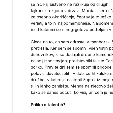
se nič kaj bistveno ne razlikuje od drugih
tajkunskih zgodb v državi. Morda sicer ni š
za osebno okoriščanje, čeprav je to težko
verjeti, a to ni najpomembnejše. Najpomem
med katerimi so mnogi gotovo podjetjem v c
Glede na to, da sem odrastel v mariborski šk
pretresla. Ker sem se spomnil vseh tistih p
duhovnikov, ki so dodajali drobne kamenčk
najbolj izpostavljeni predstavniki te iste Ce
gorko. Prav te dni sem se spomnil prigode,
polovici devetdesetih, v dobi certifikatske m
družbo, v kateri je nastopil župnik iz moje
si jih lahko zamislite. Menda na njegovo željo
kako se danes počuti, ko vidi, pri čem je n
Prilika o talentih?