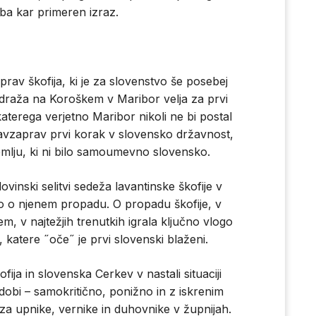
aba kar primeren izraz.
prav škofija, ki je za slovenstvo še posebej
draža na Koroškem v Maribor velja za prvi
aterega verjetno Maribor nikoli ne bi postal
ravzaprav prvi korak v slovensko državnost,
emlju, ki ni bilo samoumevno slovensko.
inski selitvi sedeža lavantinske škofije v
ijo o njenem propadu. O propadu škofije, v
, v najtežjih trenutkih igrala ključno vlogo
 katere ˝oče˝ je prvi slovenski blaženi.
ja in slovenska Cerkev v nastali situaciji
dobi – samokritično, ponižno in z iskrenim
a upnike, vernike in duhovnike v župnijah.