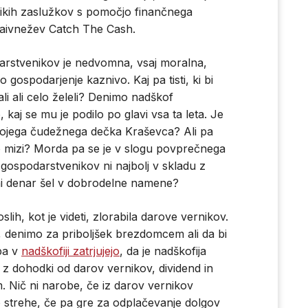
elikih zaslužkov s pomočjo finančnega
 naivnežev Catch The Cash.
arstvenikov je nedvomna, vsaj moralna,
 gospodarjenje kaznivo. Kaj pa tisti, ki bi
ali ali celo želeli? Denimo nadškof
j se mu je podilo po glavi vsa ta leta. Je
ojega čudežnega dečka Kraševca? Ali pa
po mizi? Morda pa se je v slogu povprečnega
 gospodarstvenikov ni najbolj v skladu z
eni denar šel v dobrodelne namene?
oslih, kot je videti, zlorabila darove vernikov.
st, denimo za priboljšek brezdomcem ali da bi
pa v
nadškofiji zatrjujejo
, da je nadškofija
z dohodki od darov vernikov, dividend in
 Nič ni narobe, če iz darov vernikov
vo strehe, če pa gre za odplačevanje dolgov