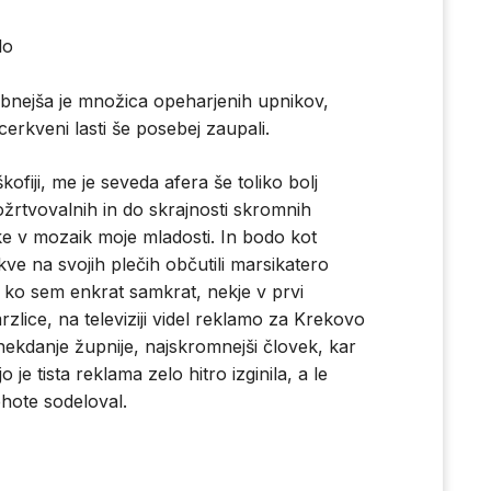
lo
bnejša je množica opeharjenih upnikov,
erkveni lasti še posebej zaupali.
ofiji, me je seveda afera še toliko bolj
ožrtvovalnih in do skrajnosti skromnih
e v mozaik moje mladosti. In bodo kot
rkve na svojih plečih občutili marsikatero
 ko sem enkrat samkrat, nekje v prvi
rzlice, na televiziji videl reklamo za Krekovo
 nekdanje župnije, najskromnejši človek, kar
 je tista reklama zelo hitro izginila, a le
ehote sodeloval.