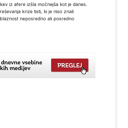
kev iz afere izšla močnejša kot je danes.
evanja krize tisti, ki je niso znali
 to blaznost neposredno ali posredno