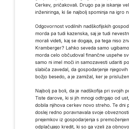
Cerkev, pričakovali. Drugo pa je iskanje v
inženiringa, ki še najbolj spominja na igro
Odgovornost vodilnih nadškofijskih gospod
morda pa tudi kazenska, saj je tudi nevestno
morali videti, kaj se dogaja, pa tega niso zn
Kramberger? Lahko seveda samo ugibamo, ka
morda celo občudoval finančne uspehe sv
samo ni imel moči in samozavesti udariti 
slabiča zavedal, da gospodarjenje njegovih
božjo besedo, a je zamižal, ker je prisluž
Najbolj pa boli, da je nadškofija pri svojih p
Tiste darove, ki si jih mnogi odtrgajo od u
dobila njihova cerkev novo streho. Te dni 
doslej redno poravnavala svoje obveznosti 
prejemkov iz gospodarjenja s premoženjem.
odplačujejo kredit, ki so ga vzeli za obno