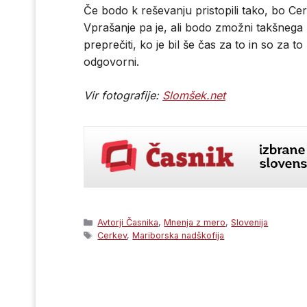
Če bodo k reševanju pristopili tako, bo Cer
Vprašanje pa je, ali bodo zmožni takšnega reš
preprečiti, ko je bil še čas za to in so za
odgovorni.
Vir fotografije:
Slomšek.net
Categories
Avtorji Časnika
,
Mnenja z mero
,
Slovenija
Tags
Cerkev
,
Mariborska nadškofija