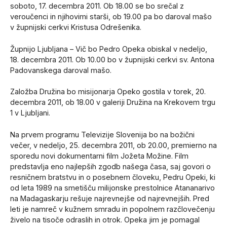
soboto, 17. decembra 2011. Ob 18.00 se bo srečal z
veroučenci in njihovimi starši, ob 19.00 pa bo daroval mašo
v župnijski cerkvi Kristusa Odrešenika.
Župnijo Ljubljana – Vič bo Pedro Opeka obiskal v nedeljo,
18. decembra 2011. Ob 10.00 bo v župnijski cerkvi sv. Antona
Padovanskega daroval mašo.
Založba Družina bo misijonarja Opeko gostila v torek, 20.
decembra 2011, ob 18.00 v galeriji Družina na Krekovem trgu
1 v Ljubljani.
Na prvem programu Televizije Slovenija bo na božični
večer, v nedeljo, 25. decembra 2011, ob 20.00, premierno na
sporedu novi dokumentarni film Jožeta Možine. Film
predstavlja eno najlepših zgodb našega časa, saj govori o
resničnem bratstvu in o posebnem človeku, Pedru Opeki, ki
od leta 1989 na smetišču milijonske prestolnice Atananarivo
na Madagaskarju rešuje najrevnejše od najrevnejših. Pred
leti je namreč v kužnem smradu in popolnem razčlovečenju
živelo na tisoče odraslih in otrok. Opeka jim je pomagal