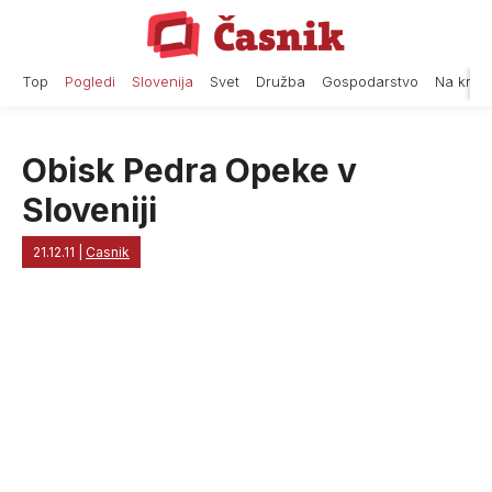
Skip
to
content
Top
Pogledi
Slovenija
Svet
Družba
Gospodarstvo
Na krat
Obisk Pedra Opeke v
Sloveniji
21.12.11
|
Casnik