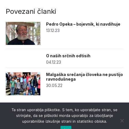
Povezani članki
Pedro Opeka – bojevnik, ki navdihuje
13.12.23
O naših srčnih odtisih
04.12.23
Malgaška srečanja človeka ne pustijo
ravnodušnega
30.05.22
Ta stran uporablja piškotke. S tem, ko uporabljate stran, se
strinjate, da se piškotki morda uporabijo za izboljšanje
uporabniške izkušnje strani in statistiko obiska.