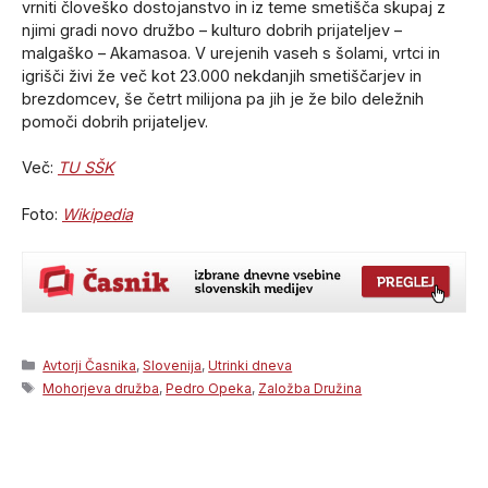
vrniti človeško dostojanstvo in iz teme smetišča skupaj z
njimi gradi novo družbo – kulturo dobrih prijateljev –
malgaško – Akamasoa. V urejenih vaseh s šolami, vrtci in
igrišči živi že več kot 23.000 nekdanjih smetiščarjev in
brezdomcev, še četrt milijona pa jih je že bilo deležnih
pomoči dobrih prijateljev.
Več:
TU SŠK
Foto:
Wikipedia
Categories
Avtorji Časnika
,
Slovenija
,
Utrinki dneva
Tags
Mohorjeva družba
,
Pedro Opeka
,
Založba Družina