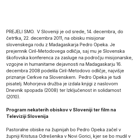
PREJELI SMO. V Sloveniji je od srede, 14. decembra, do
četrtka, 22. decembra 2011, na obisku misijonar
slovenskega rodu z Madagaskarja Pedro Opeka. Je
prejemnik Ciril-Metodovega odličja, saj mu je Slovenska
škofovska konferenca za zasluge na področju misijonarske,
vzgojne in humanitarne dejavnosti na Madagaskarju 16.
decembra 2008 podelila Ciril-Metodovo odličje, najvišje
priznanje Cerkve na Slovenskem. Pedro Opeka je tudi
pisatelj. Mohorjeva družba je izdala knjigi z naslovom
Dnevnik spopada (2008) ter Izključenost in solidarnost
(2010).
Program nekaterih obiskov v Sloveniji ter film na
Televiziji Slovenija
Pastoralne obiske na župnijah bo Pedro Opeka začel v
župniji Kristusa Odrešenika v Novi Gorici, kjer se bo mudil v