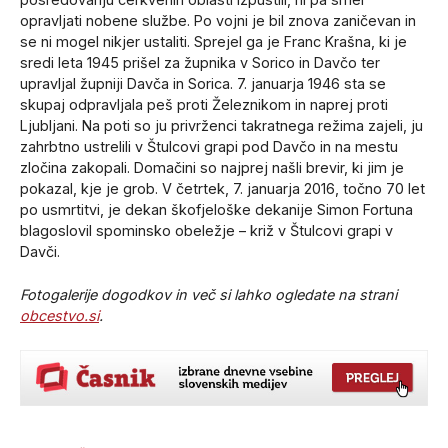
opravljati nobene službe. Po vojni je bil znova zaničevan in
se ni mogel nikjer ustaliti. Sprejel ga je Franc Krašna, ki je
sredi leta 1945 prišel za župnika v Sorico in Davčo ter
upravljal župniji Davča in Sorica. 7. januarja 1946 sta se
skupaj odpravljala peš proti Železnikom in naprej proti
Ljubljani. Na poti so ju privrženci takratnega režima zajeli, ju
zahrbtno ustrelili v Štulcovi grapi pod Davčo in na mestu
zločina zakopali. Domačini so najprej našli brevir, ki jim je
pokazal, kje je grob. V četrtek, 7. januarja 2016, točno 70 let
po usmrtitvi, je dekan škofjeloške dekanije Simon Fortuna
blagoslovil spominsko obeležje – križ v Štulcovi grapi v
Davči.
Fotogalerije dogodkov in več si lahko ogledate na strani
obcestvo.si
.