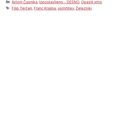
Categories
Avtorji Časnika
,
Izpostavljeno - DESNO
,
Opazili smo
Tags
Filip Terčelj
,
Franc Krašna
,
usmrtitev
,
Železniki