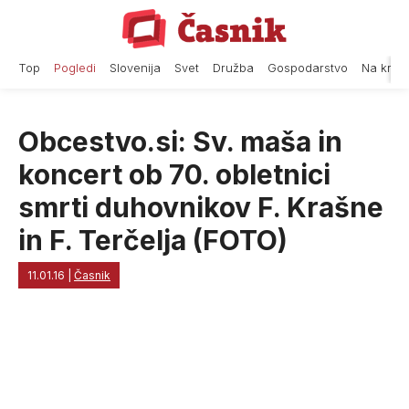
Skip
to
content
Top
Pogledi
Slovenija
Svet
Družba
Gospodarstvo
Na krat
Obcestvo.si: Sv. maša in
koncert ob 70. obletnici
smrti duhovnikov F. Krašne
in F. Terčelja (FOTO)
11.01.16
|
Časnik