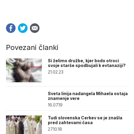
Povezani članki
Si želimo družbe, kjer bodo otroci
svoje starše spodbujali k evtanaziji?
21.02.23
Sveta linija nadangela Mihaela ostaja
znamenje vere
16.07.19
Tudi slovenska Cerkev se je znašla
pred zahtevami časa
27.10.18