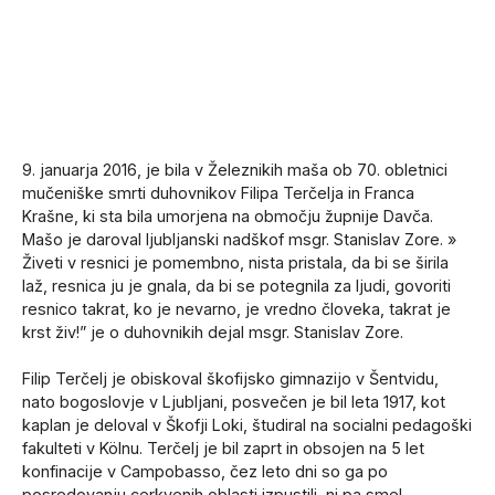
9. januarja 2016, je bila v Železnikih maša ob 70. obletnici
mučeniške smrti duhovnikov Filipa Terčelja in Franca
Krašne, ki sta bila umorjena na območju župnije Davča.
Mašo je daroval ljubljanski nadškof msgr. Stanislav Zore. »
Živeti v resnici je pomembno, nista pristala, da bi se širila
laž, resnica ju je gnala, da bi se potegnila za ljudi, govoriti
resnico takrat, ko je nevarno, je vredno človeka, takrat je
krst živ!” je o duhovnikih dejal msgr. Stanislav Zore.
Filip Terčelj je obiskoval škofijsko gimnazijo v Šentvidu,
nato bogoslovje v Ljubljani, posvečen je bil leta 1917, kot
kaplan je deloval v Škofji Loki, študiral na socialni pedagoški
fakulteti v Kölnu. Terčelj je bil zaprt in obsojen na 5 let
konfinacije v Campobasso, čez leto dni so ga po
posredovanju cerkvenih oblasti izpustili, ni pa smel