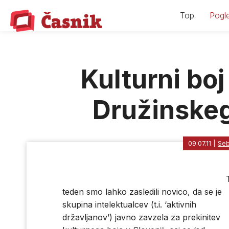
Skip
Top
Pogle
to
content
Kulturni boj
Družinske
09.07.11
|
Seb
teden smo lahko zasledili novico, da se je
skupina intelektualcev (t.i. ‘aktivnih
državljanov’) javno zavzela za prekinitev