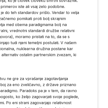
a, ko je človek človeku smrtni sovražnik.
primerov iste ali vsaj zelo podobne.
o je do teh standardov prišlo. Vendar to velja
 začnemo pomikati proti bolj skrajnim
protja med obema paradigmama bolj na
ni, vrednotni standardi družbe relativni
vora), moramo pristati na to, da se s
jo tudi njeni temeljni postulati. V našem
icionalna, nuklearna družina postane kar
lternativ ostalim partnerskim zvezam, ki
stvu ne gre za vprašanje zagotavljanja
 boj za eno zveličavno, z države priznano
’ paradigmo. Paradoks pa je v tem, da ravno
pogosto, ko želijo zagovarjati svoje poglede,
i. Po eni strani zagovarjajo relativnost