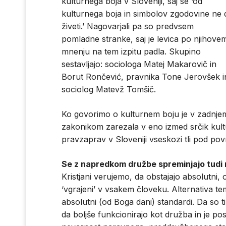
kulturnega boja v Sloveniji, saj se ‘od
kulturnega boja in simbolov zgodovine ne 
živeti.’ Nagovarjali pa so predvsem
pomladne stranke, saj je levica po njihove
mnenju na tem izpitu padla. Skupino
sestavljajo: sociologa Matej Makarovič in
Borut Rončević, pravnika Tone Jerovšek in
sociolog Matevž Tomšič.
Ko govorimo o kulturnem boju je v zadnjem
zakonikom zarezala v eno izmed srčik kult
pravzaprav v Sloveniji vseskozi tli pod pov
Se z napredkom družbe spreminjajo tudi n
Kristjani verujemo, da obstajajo absolutni, 
‘vgrajeni’ v vsakem človeku. Alternativa te
absolutni (od Boga dani) standardi. Da so t
da boljše funkcionirajo kot družba in je pos