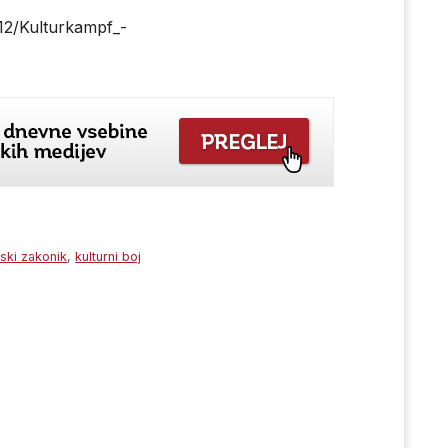
012/Kulturkampf_-
nski zakonik
,
kulturni boj