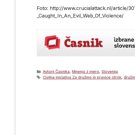
Foto: http://www.crucialattack.nl/article/3
_Caught_In_An_Evil_Web_Of_Violence/
Categories
Avtorji Časnika
,
Mnenja z mero
,
Slovenija
Tags
Civilna iniciativa Za družino in pravice otrok
,
druži