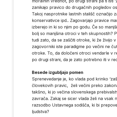
moralnih vrednot, po drugi strani pa ti isti 
zanikajo pravico do drugačnih pogledov ostali
Takoj nasprotnike lastnih stališč označijo
konservativce ipd.. Zagovarjajo pravice manj
izberejo in ki so njim po godu. Če so manj
bolj so manjšina otroci v teh skupnostih?
tudi zato, da se zaščiti otroke, ki že živijo
zagovorniki iste paradigme po večini ne čuti
otroke. To, da določeni otroci vendarle v r
po drugi strani, da je zato potrebno iti v red
Besede izgubljajo pomen
Sprenevedanje je, ko vlada pod krinko ‘zašč
človekovih pravic, želi večini preko zakona 
takšno, ki jo večina slovenskega prebivalstv
zavrača. Zakaj se sicer vlada želi na vsak 
razsodbo Ustavnega sodišča, ki bi prepove
ljudstva?