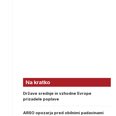
Na kratko
Države srednje in vzhodne Evrope
prizadele poplave
ARSO opozarja pred obilnimi padavinami