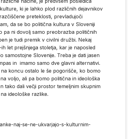
na različne načine, je predvsem posledica
ulture, ki je lahko plod različnih dejavnikov
azčiščene preteklosti, prevladujoči
pam, da se bo politična kultura v Sloveniji
to pa ni dovolj samo preobrazba političnih
n je tudi premik v civilni družbi. Nekaj
 let prejšnjega stoletja, kar je naposled
do samostojne Slovenije. Treba je dati jasen
ompas in imamo samo dve glavni alternativi.
o na koncu ostalo le še pogorišče, ko bomo
 na voljo, ali pa bomo politična in ideološka
 in tako dali večji prostor temeljnim skupnim
 na ideološke razlike.
ranke-naj-se-ne-ukvarjajo-s-kulturnim-