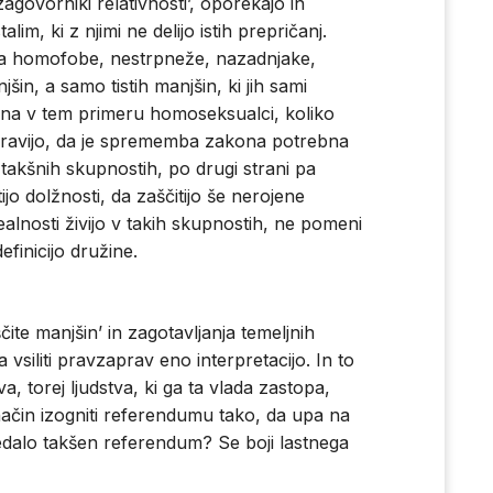
‘zagovorniki relativnosti’, oporekajo in
m, ki z njimi ne delijo istih prepričanj.
 za homofobe, nestrpneže, nazadnjake,
šin, a samo tistih manjšin, ki jih sami
šina v tem primeru homoseksualci, koliko
 Pravijo, da je sprememba zakona potrebna
 v takšnih skupnostih, po drugi strani pa
jo dolžnosti, da zaščitijo še nerojene
ealnosti živijo v takih skupnostih, ne pomeni
efinicijo družine.
ite manjšin’ in zagotavljanja temeljnih
vsiliti pravzaprav eno interpretacijo. In to
a, torej ljudstva, ki ga ta vlada zastopa,
način izogniti referendumu tako, da upa na
dalo takšen referendum? Se boji lastnega