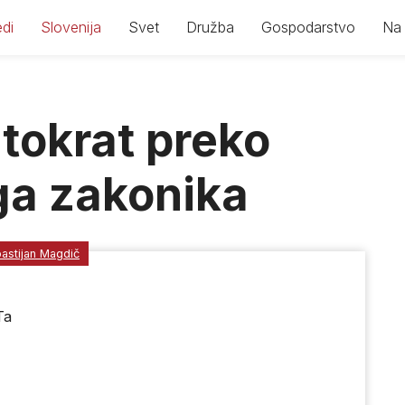
di
Slovenija
Svet
Družba
Gospodarstvo
Na 
 tokrat preko
ga zakonika
astijan Magdič
Ta