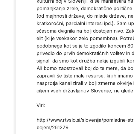
kulturni boj v Sloveniji, ki se manifestira 
pomanjkanje zrele, demokratične politične k
(od majhnosti države, do mlade države, ner
kratkoročni, parcialni interesi ipd.). Sam u
sčasoma dvignila na bolj dostojen nivo. Za
elit (ki je vsekakor zelo pomembna). Potrebe
podobnega kot se je to zgodilo koncem 80-ih
privedlo do prvih demokratičnih volitev in 
signal, da smo kot družba nekje izgubili k
Ali bomo zaostrovali boj do te mere, da b
zapravili še tiste male resurse, ki jih imamo
nasprotja kanalizirali v bolj zmerne okvirje
ciljem vseh državljanov Slovenije, ne glede
Viri:
http://www.rtvslo.si/slovenija/pomladne-st
bojem/261279