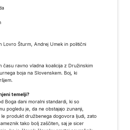
da
m
 Lovro Šturm, Andrej Umek in politični
 času ravno vladna koalicija z Družinskim
urnega boja na Slovenskem. Boj, ki
ršjem.
jeni temelji?
od Boga dani moralni standardi, ki so
mu pogledu je, da ne obstajajo zunanji,
i le produkt družbenega dogovora ljudi, zato
ameznik tako bolj zaščiten, saj je sicer