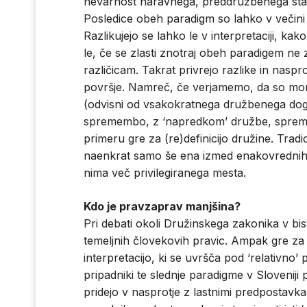
nevarnost naravnega, preddružbenega stanj
Posledice obeh paradigm so lahko v večini 
Razlikujejo se lahko le v interpretaciji, kak
le, če se zlasti znotraj obeh paradigem ne
različicam. Takrat privrejo razlike in nas
površje. Namreč, če verjamemo, da so moral
(odvisni od vsakokratnega družbenega dogo
spremembo, z ‘napredkom’ družbe, spreminja
primeru gre za (re)definicijo družine. Trad
naenkrat samo še ena izmed enakovrednih a
nima več privilegiranega mesta.
Kdo je pravzaprav manjšina?
Pri debati okoli Družinskega zakonika v bi
temeljnih človekovih pravic. Ampak gre za
interpretacijo, ki se uvršča pod ‘relativno
pripadniki te slednje paradigme v Sloveniji 
pridejo v nasprotje z lastnimi predpostavkam