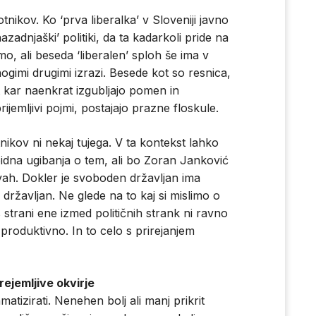
tnikov. Ko ‘prva liberalka’ v Sloveniji javno
zadnjaški’ politiki, da ta kadarkoli pride na
, ali beseda ‘liberalen’ sploh še ima v
ogimi drugimi izrazi. Besede kot so resnica,
kar naenkrat izgubljajo pomen in
jemljivi pojmi, postajajo prazne floskule.
nikov ni nekaj tujega. V ta kontekst lahko
dna ugibanja o tem, ali bo Zoran Janković
tvah. Dokler je svoboden državljan ima
 državljan. Ne glede na to kaj si mislimo o
strani ene izmed političnih strank ni ravno
o produktivno. In to celo s prirejanjem
rejemljive okvirje
tizirati. Nenehen bolj ali manj prikrit