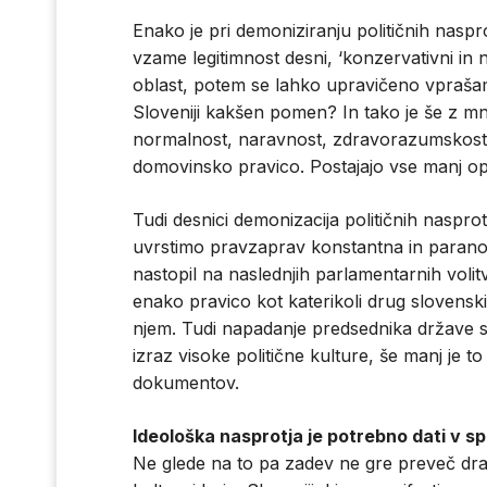
Enako je pri demoniziranju političnih naspro
vzame legitimnost desni, ‘konzervativni in na
oblast, potem se lahko upravičeno vprašamo
Sloveniji kakšen pomen? In tako je še z mn
normalnost, naravnost, zdravorazumskost 
domovinsko pravico. Postajajo vse manj opri
Tudi desnici demonizacija političnih nasprot
uvrstimo pravzaprav konstantna in paranoi
nastopil na naslednjih parlamentarnih voli
enako pravico kot katerikoli drug slovenski
njem. Tudi napadanje predsednika države s 
izraz visoke politične kulture, še manj je t
dokumentov.
Ideološka nasprotja je potrebno dati v sp
Ne glede na to pa zadev ne gre preveč drama