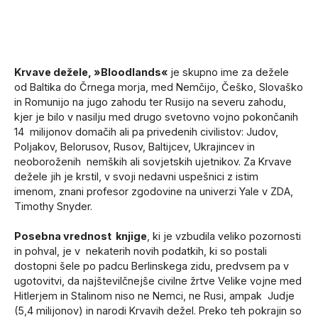
Krvave dežele, »Bloodlands«
je skupno ime za dežele
od Baltika do Črnega morja, med Nemčijo, Češko, Slovaško
in Romunijo na jugo zahodu ter Rusijo na severu zahodu,
kjer je bilo v nasilju med drugo svetovno vojno pokončanih
14 milijonov domačih ali pa privedenih civilistov: Judov,
Poljakov, Belorusov, Rusov, Baltijcev, Ukrajincev in
neoboroženih nemških ali sovjetskih ujetnikov. Za Krvave
dežele jih je krstil, v svoji nedavni uspešnici z istim
imenom, znani profesor zgodovine na univerzi Yale v ZDA,
Timothy Snyder.
Posebna vrednost knjige
, ki je vzbudila veliko pozornosti
in pohval, je v nekaterih novih podatkih, ki so postali
dostopni šele po padcu Berlinskega zidu, predvsem pa v
ugotovitvi, da najštevilčnejše civilne žrtve Velike vojne med
Hitlerjem in Stalinom niso ne Nemci, ne Rusi, ampak Judje
(5,4 milijonov) in narodi Krvavih dežel. Preko teh pokrajin so