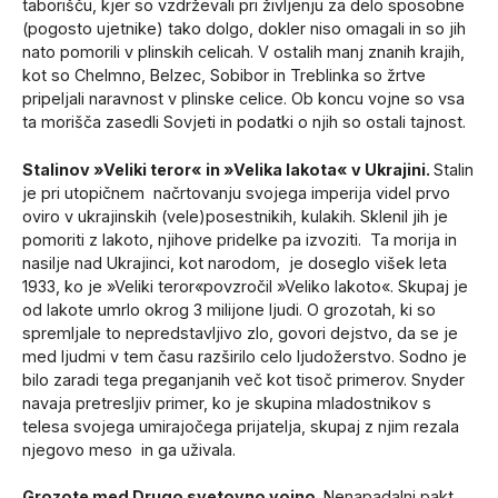
taborišču, kjer so vzdrževali pri življenju za delo sposobne
(pogosto ujetnike) tako dolgo, dokler niso omagali in so jih
nato pomorili v plinskih celicah. V ostalih manj znanih krajih,
kot so Chelmno, Belzec, Sobibor in Treblinka so žrtve
pripeljali naravnost v plinske celice. Ob koncu vojne so vsa
ta morišča zasedli Sovjeti in podatki o njih so ostali tajnost.
Stalinov »Veliki teror« in »Velika lakota« v Ukrajini.
Stalin
je pri utopičnem načrtovanju svojega imperija videl prvo
oviro v ukrajinskih (vele)posestnikih, kulakih. Sklenil jih je
pomoriti z lakoto, njihove pridelke pa izvoziti. Ta morija in
nasilje nad Ukrajinci, kot narodom, je doseglo višek leta
1933, ko je »Veliki teror«povzročil »Veliko lakoto«. Skupaj je
od lakote umrlo okrog 3 milijone ljudi. O grozotah, ki so
spremljale to nepredstavljivo zlo, govori dejstvo, da se je
med ljudmi v tem času razširilo celo ljudožerstvo. Sodno je
bilo zaradi tega preganjanih več kot tisoč primerov. Snyder
navaja pretresljiv primer, ko je skupina mladostnikov s
telesa svojega umirajočega prijatelja, skupaj z njim rezala
njegovo meso in ga uživala.
Grozote med Drugo svetovno vojno.
Nenapadalni pakt