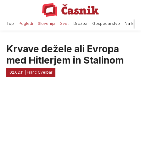
Skip
to
content
Top
Pogledi
Slovenija
Svet
Družba
Gospodarstvo
Na krat
Krvave dežele ali Evropa
med Hitlerjem in Stalinom
02.02.11
|
Franc Cvelbar