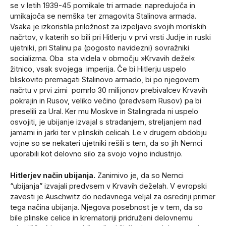
se v letih 1939-45 pomikale tri armade: napredujoča in
umikajoča se nemška ter zmagovita Stalinova armada.
Vsaka je izkoristila priložnost za izpeljavo svojih morilskih
načrtov, v katerih so bili pri Hitlerju v prvi vrsti Judje in ruski
ujetniki, pri Stalinu pa (pogosto navidezni) sovražniki
socializma. Oba sta videla v območju »Krvavih dežel«
žitnico, vsak svojega imperija. Če bi Hitlerju uspelo
bliskovito premagati Stalinovo armado, bi po njegovem
načrtu v prvi zimi pomrlo 30 milijonov prebivalcev Krvavih
pokrajin in Rusov, veliko večino (predvsem Rusov) pa bi
preselili za Ural. Ker mu Moskve in Stalingrada ni uspelo
osvojiti, je ubijanje izvajal s stradanjem, streljanjem nad
jamami in jarki ter v plinskih celicah. Le v drugem obdobju
vojne so se nekateri ujetniki rešili s tem, da so jih Nemci
uporabili kot delovno silo za svojo vojno industrijo.
Hitlerjev način ubijanja.
Zanimivo je, da so Nemci
“ubijanja” izvajali predvsem v Krvavih deželah. V evropski
zavesti je Auschwitz do nedavnega veljal za osrednji primer
tega načina ubijanja. Njegova posebnost je v tem, da so
bile plinske celice in krematoriji pridruženi delovnemu