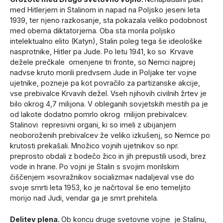
med Hitlerjem in Stalinom in napad na Poljsko jeseni leta
1939, ter njeno razkosanje, sta pokazala veliko podobnost
med obema diktatorjema. Oba sta morila poljsko
intelektualno elito (Katyn), Stalin poleg tega še ideološke
nasprotnike, Hitler pa Jude. Po letu 1941, ko so Krvave
dežele prečkale omenjene tri fronte, so Nemci najprej
nadvse kruto morili predvsem Jude in Poljake ter vojne
ujetnike, pozneje pa kot povračilo za partizanske akcije,
vse prebivalce Krvavih dežel. Vseh njihovih civilnih žrtev je
bilo okrog 4,7 milijona. V obleganih sovjetskih mestih pa je
od lakote dodatno pomrlo okrog milijon prebivalcev.
Stalinovi represivni organi, ki so imeli z ubijanjem
neoboroženih prebivalcev že veliko izkušenj, so Nemce po
krutosti prekašali. Množico vojnih ujetnikov so npr.
preprosto obdali z bodečo žico in jih prepustili usodi, brez
vode in hrane. Po vojni je Stalin s svojim morilskim
čiščenjem »sovražnikov socializma« nadaljeval vse do
svoje smrti leta 1953, ko je načrtoval še eno temeljito
morijo nad Judi, vendar ga je smrt prehitela.
Delitev plena.
Ob koncu druge svetovne vojne je Stalinu,