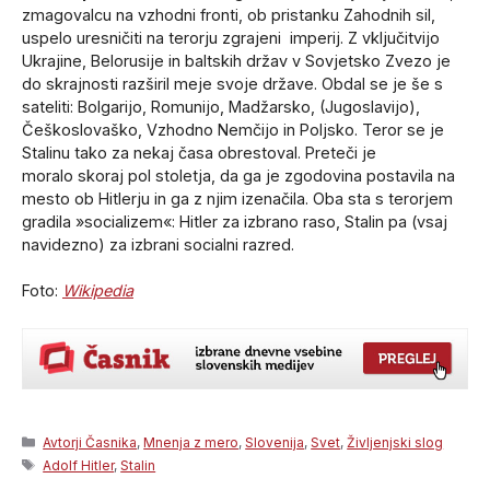
zmagovalcu na vzhodni fronti, ob pristanku Zahodnih sil,
uspelo uresničiti na terorju zgrajeni imperij. Z vključitvijo
Ukrajine, Belorusije in baltskih držav v Sovjetsko Zvezo je
do skrajnosti razširil meje svoje države. Obdal se je še s
sateliti: Bolgarijo, Romunijo, Madžarsko, (Jugoslavijo),
Češkoslovaško, Vzhodno Nemčijo in Poljsko. Teror se je
Stalinu tako za nekaj časa obrestoval. Preteči je
moralo skoraj pol stoletja, da ga je zgodovina postavila na
mesto ob Hitlerju in ga z njim izenačila. Oba sta s terorjem
gradila »socializem«: Hitler za izbrano raso, Stalin pa (vsaj
navidezno) za izbrani socialni razred.
Foto:
Wikipedia
Categories
Avtorji Časnika
,
Mnenja z mero
,
Slovenija
,
Svet
,
Življenjski slog
Tags
Adolf Hitler
,
Stalin