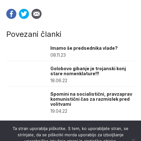
Povezani članki
Imamo še predsednika vlade?
08.11.23
Golobovo gibanje je trojanski konj
stare nomenklature!!!
18.06.22
Spomini na socialistični, pravzaprav
komunistični čas za razmislek pred
volitvami
19.04.22
Ta stran uporablja piškotke. S tem, ko uporabljate stran, se
strinjate, da se piškotki morda uporabijo za izboljšanje