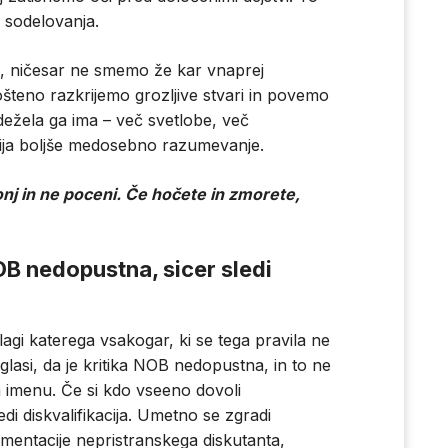
 sodelovanja.
o, ničesar ne smemo že kar vnaprej
o pošteno razkrijemo grozljive stvari in povemo
dežela ga ima – več svetlobe, več
vija boljše medosebno razumevanje.
nj in ne poceni. Če hočete in zmorete,
NOB nedopustna, sicer sledi
agi katerega vsakogar, ki se tega pravila ne
se glasi, da je kritika NOB nedopustna, in to ne
em imenu. Če si kdo vseeno dovoli
di diskvalifikacija. Umetno se zgradi
mentacije nepristranskega diskutanta,