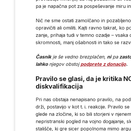
pa je napačna pot za pospeševanje miru in
Nič ne sme ostati zamolčano in pozabljen
opravičiti ali omiliti. Kajti ravno takrat, k
zanje, prihaja tudi v temno ozadje – vsaka 
skromnosti, manj ošabnosti in tako se raz
Časnik
je še vedno brezplačen,
ni
pa
zasto
lahko
njegov obstoj
podprete z donacijo
.
Pravilo se glasi, da je kritika 
diskvalifikacija
Pri nas obstaja nenapisano pravilo, na podl
drži, postavijo v kot t. i. reakcije. Pravilo 
glede na zločine, ki so bili storjeni v njen
nepristranski pogled na vojno dogajanje, sle
stališče, ki gre sicer popolnoma mimo argu