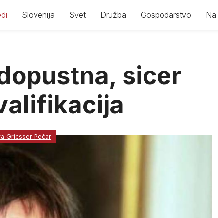
di
Slovenija
Svet
Družba
Gospodarstvo
Na 
dopustna, sicer
valifikacija
a Griesser Pečar