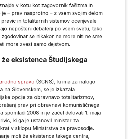
 znajde v kotu kot zagovornik fašizma in
 je – prav nasprotno – z vsem svojim delom
pravic in totalitarnih sistemov ocenjevale
jajo nepošteni debaterji po vsem svetu, tako
ni zgodovinar se nikakor ne more niti ne sme
tati mora zvest samo dejstvom.
 že eksistenca Študijskega
narodno spravo
(SCNS), ki ima za nalogo
lja na Slovenskem, se je izkazala
ijske opcije za obravnavo totalitarizmov,
vprašanj prav pri obravnavi komunističnega
la spomladi 2008 in je začel delovati 1. maja
vic, ki ga je ustanovil minister za
akrat v sklopu Ministrstva za pravosodje.
arje moti že eksistenca takega centra,