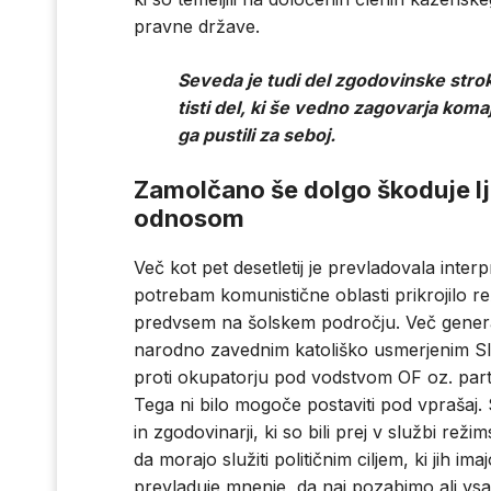
pravne države.
Seveda je tudi del zgodovinske str
tisti del, ki še vedno zagovarja koma
ga pustili za seboj.
Zamolčano še dolgo škoduje l
odnosom
Več kot pet desetletij je prevladovala inter
potrebam komunistične oblasti prikrojilo r
predvsem na šolskem področju. Več generacij
narodno zavednim katoliško usmerjenim Slo
proti okupatorju pod vodstvom OF oz. partiz
Tega ni bilo mogoče postaviti pod vprašaj. 
in zgodovinarji, ki so bili prej v službi rež
da morajo služiti političnim ciljem, ki jih im
prevladuje mnenje, da naj pozabimo ali vsaj