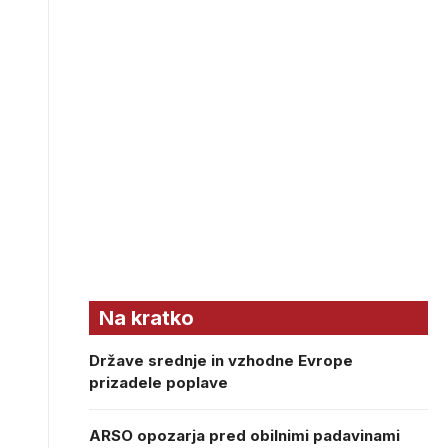
Na kratko
Države srednje in vzhodne Evrope
prizadele poplave
ARSO opozarja pred obilnimi padavinami