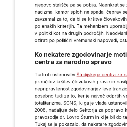
njegovo stališče pa se pobija. Naenkrat se
nacizma, kamor sploh ne spada, čeprav se
zavzemal za to, da bi se kršitve človekovih 
po enakih kriterijih. Ta mehanizem uporabl
v politiki kot na drugih področjih. Neodvis
ozirati po politični vremenski napovedi, os
Ko nekatere zgodovinarje moti
centra za narodno spravo
Tudi ob ustanovitvi
Študijskega centra za 
proučitev kršitev človekovih pravic in nasi
nepripravljenost zgodovinarjev leve tranzic
posebno tudi za to, ker je največ odprtih 
totalitarizma. SCNS, ki ga je vlada ustanovi
2008, nadaljuje delo Sektorja za popravo kri
pravosodje dr. Lovro Šturm in ki je bil do t
Tukaj se je pokazalo, da nekatere zgodovin