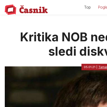
Skip
Top
Pogle
to
content
Kritika NOB ne
sledi disk
05.01.21
|
Tamar