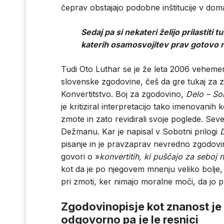
čeprav obstajajo podobne inštitucije v dom
Sedaj pa si nekateri želijo prilastiti t
katerih osamosvojitev prav gotovo ni
Tudi Oto Luthar se je že leta 2006 vehement
slovenske zgodovine, češ da gre tukaj za 
Konvertitstvo. Boj za zgodovino,
Delo – So
je kritiziral interpretacijo tako imenovanih k
zmote in zato revidirali svoje poglede. Seve
Dežmanu. Kar je napisal v Sobotni prilogi
pisanje in je pravzaprav nevredno zgodovina
govori o »
konvertitih, ki puščajo za seboj
kot da je po njegovem mnenju veliko bolje, 
pri zmoti, ker nimajo moralne moči, da jo pr
Zgodovinopisje kot znanost je
odgovorno pa je le resnici