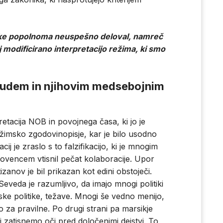
oke popolnoma neuspešno deloval, namreč
j modificirano interpretacijo režima, ki smo
judem in njihovim medsebojnim
pretacija NOB in povojnega časa, ki jo je
ežimsko zgodovinopisje, kar je bilo usodno
 je zraslo s to falzifikacijo, ki je mnogim
vencem vtisnil pečat kolaboracije. Upor
anov je bil prikazan kot edini obstoječi.
Seveda je razumljivo, da imajo mnogi politiki
imske politike, težave. Mnogi še vedno menijo,
ajo za pravilne. Po drugi strani pa marsikje
 zatisnemo oči pred določenimi dejstvi. To