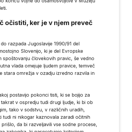
a po koncu vojne do osamosvojitve v Muzeju
eti.
 očistiti, ker je v njem preveč
ila do razpada Jugoslavije 1990/91 del
mostojno Slovenijo, ki je del Evropske
 in spoštovanju človekovih pravic, še vedno
enutna vlada omejuje ljudem pravice, temveč
o se stara omrežja v ozadju izredno razvila in
akoj postavijo pokonci tisti, ki se bojijo za
takrat v ospredju tudi drugi ljudje, ki bi ob
im, tako v sodstvu, v različnih uradih,
i tudi ni nikogar kaznovala zaradi očitnih
i prišlo, da bi razveljavili vse sodne procese,
ga zakonika, ki nasprotujejo kriterijem