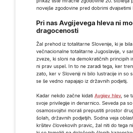
prikaz tiste mračne zgodovine 20. stoletj
novejše zgodovine pred dobrimi dvajsetimi l
Pri nas Avgijevega hleva ni moč
dragocenosti
Žal prehod iz totalitarne Slovenije, ki je b
večnacionalne totalitarne Jugoslavije, v sa
zveze, ki sloni na demokratičnih principih
ni prav uspel. In to ne zaradi tega, ker tr
zato, ker v Sloveniji ni bilo lustracije in s
se še vedno napajajo iz državnih podjetij.
Kadar nekdo začne kidati
Avgijev hlev
, se t
svoje privilegije in denarnico. Seveda pa so 
osamosvojitvi morali prepustiti prostor drug
šolah, državnih podjetjih. Sodna veja oblast
kršitev človekovih pravic, žal niti do tega n
ki so temeljili na določenih členih kazenske