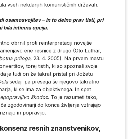
ala vseh nekdanjih komunističnih državah.
udi osamosvojitev ̶ in to delno prav tisti, pri
 bila intimna opcija.
no obrnil proti reinterpretaciji novejše
zamenjavo ene resnice z drugo (Oto Luthar,
botna priloga,
23. 4. 2005). Na prvem mestu
onvertitov, torej tistih, ki so spoznali svoje
da je tudi on že takrat pristal pri Jožetu
Dela
sedaj, pa presega še njegovo takratno
rja, ki se ima za objektivnega. In spet
 nepopravljivo škodo
«. To je razumeti tako,
če zgodovinarji do konca življenja vztrajajo
iznajo in popravijo.
 konsenz resnih znanstvenikov,