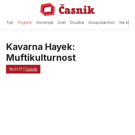
Skip
to
content
Top
Pogledi
Slovenija
Svet
Družba
Gospodarstvo
Na krat
Kavarna Hayek:
Muftikulturnost
19.01.17
|
Casnik