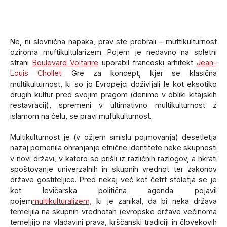
Ne, ni slovnična napaka, prav ste prebrali – muftikulturnost
oziroma muftikultularizem. Pojem je nedavno na spletni
strani
Boulevard Voltarire
uporabil francoski arhitekt
Jean-
Louis Chollet
. Gre za koncept, kjer se klasična
multikulturnost, ki so jo Evropejci doživljali le kot eksotiko
drugih kultur pred svojim pragom (denimo v obliki kitajskih
restavracij), spremeni v ultimativno multikulturnost z
islamom na čelu, se pravi muftikulturnost.
Multikulturnost je (v ožjem smislu pojmovanja) desetletja
nazaj pomenila ohranjanje etnične identitete neke skupnosti
v novi državi, v katero so prišli iz različnih razlogov, a hkrati
spoštovanje univerzalnih in skupnih vrednot ter zakonov
države gostiteljice. Pred nekaj več kot četrt stoletja se je
kot levičarska politična agenda pojavil
pojem
multikulturalizem,
ki je zanikal, da bi neka država
temeljila na skupnih vrednotah (evropske države večinoma
temeljijo na vladavini prava, krščanski tradiciji in človekovih