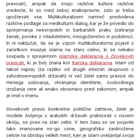
pravicah), ampak da imajo različne kulture različne
vrednote, ki so med seboj enakopravne, zato je treba
upoštevati vse. Multikulturalizem namreč predvideva
različne podlage za medkulturni dialog, kar je že privedlo do
sprejemanja neevropskih in barbarskih praks (zatiranja
žensk, poroke z mladoletnimi, mnogoženstvo in podobno).
In ni naključje, da se je vzpon multikulturalizma pojavil z
začetkom invazije islama na staro celino, ki se nekako
sovpada s sprejemom
islamske deklaracije o človekovih
pravicah
, ki je bolj znana kot
Kairska deklaracija
. Islam od
takrat naprej (za razliko od drugih etničnih skupnosti v
zahodnoevropskih državah) ni več želel samo pravice do
mirnega sobivanja, ohranjanja identitete, svobodnega
izražanja vere ali enako obravnavo pred zakonom, ampak
je imel v imenu
človekovih pravic konkretne politične zahteve, želel je
modele življenja v arabskih državah prakticirati v novem
okolju, se pravi na stari celini. V tem času so se pojavile
tako imenovane no-go cone, geografsko zaokrožene
celote na obrobju velikih mest, kjer je islam uveljavljal svoja