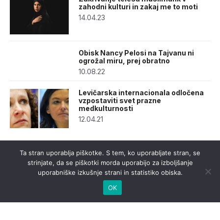
zahodni kulturi in zakaj me to moti
14.04.23
Obisk Nancy Pelosi na Tajvanu ni
ogrožal miru, prej obratno
10.08.22
Levičarska internacionala odločena
vzpostaviti svet prazne
medkulturnosti
12.04.21
Ta stran uporablja piškotke. S tem, ko uporabljate stran, se
strinjate, da se piškotki morda uporabijo za izboljšanje
uporabniške izkušnje strani in statistiko obiska.
OK
urednistvo@casnik.si