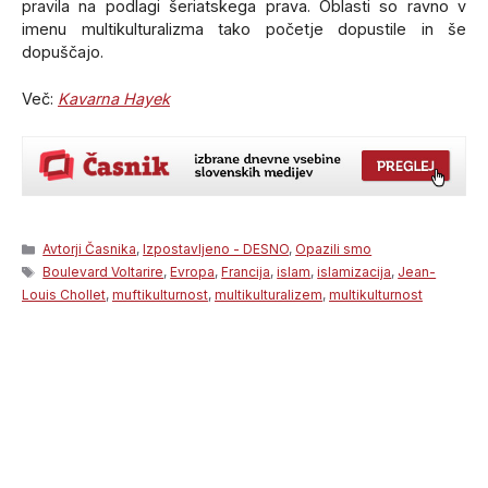
pravila na podlagi šeriatskega prava. Oblasti so ravno v
imenu multikulturalizma tako početje dopustile in še
dopuščajo.
Več:
Kavarna Hayek
Categories
Avtorji Časnika
,
Izpostavljeno - DESNO
,
Opazili smo
Tags
Boulevard Voltarire
,
Evropa
,
Francija
,
islam
,
islamizacija
,
Jean-
Louis Chollet
,
muftikulturnost
,
multikulturalizem
,
multikulturnost