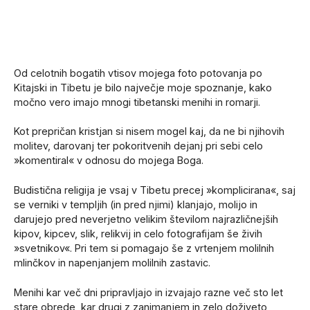
Od celotnih bogatih vtisov mojega foto potovanja po
Kitajski in Tibetu je bilo največje moje spoznanje, kako
močno vero imajo mnogi tibetanski menihi in romarji.
Kot prepričan kristjan si nisem mogel kaj, da ne bi njihovih
molitev, darovanj ter pokoritvenih dejanj pri sebi celo
»komentiral« v odnosu do mojega Boga.
Budistična religija je vsaj v Tibetu precej »komplicirana«, saj
se verniki v templjih (in pred njimi) klanjajo, molijo in
darujejo pred neverjetno velikim številom najrazličnejših
kipov, kipcev, slik, relikvij in celo fotografijam še živih
»svetnikov«. Pri tem si pomagajo še z vrtenjem molilnih
mlinčkov in napenjanjem molilnih zastavic.
Menihi kar več dni pripravljajo in izvajajo razne več sto let
stare obrede, kar drugi z zanimanjem in zelo doživeto