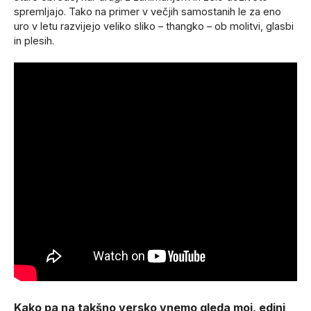
spremljajo. Tako na primer v večjih samostanih le za eno
uro v letu razvijejo veliko sliko – thangko – ob molitvi, glasbi
in plesih.
Kako pa na takšno versko vnemo gleda moj, edini