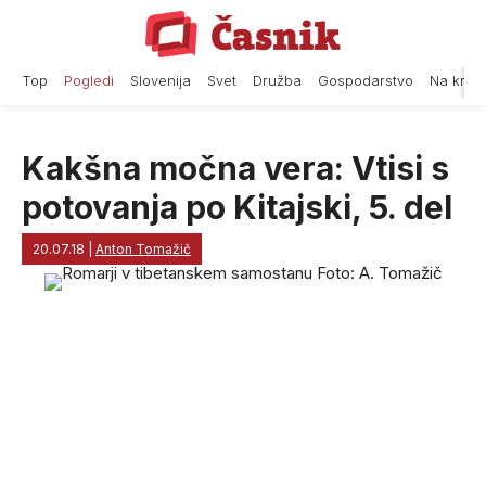
Skip
to
content
Top
Pogledi
Slovenija
Svet
Družba
Gospodarstvo
Na krat
Kakšna močna vera: Vtisi s
potovanja po Kitajski, 5. del
20.07.18
|
Anton Tomažič