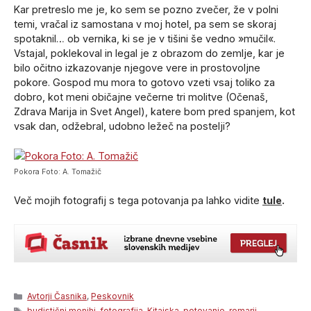
Kar pretreslo me je, ko sem se pozno zvečer, že v polni
temi, vračal iz samostana v moj hotel, pa sem se skoraj
spotaknil… ob vernika, ki se je v tišini še vedno »mučil«.
Vstajal, poklekoval in legal je z obrazom do zemlje, kar je
bilo očitno izkazovanje njegove vere in prostovoljne
pokore. Gospod mu mora to gotovo vzeti vsaj toliko za
dobro, kot meni običajne večerne tri molitve (Očenaš,
Zdrava Marija in Svet Angel), katere bom pred spanjem, kot
vsak dan, odžebral, udobno ležeč na postelji?
Pokora Foto: A. Tomažič
Več mojih fotografij s tega potovanja pa lahko vidite
tule
.
Categories
Avtorji Časnika
,
Peskovnik
Tags
budistični menihi
,
fotografija
,
Kitajska
,
potovanje
,
romarji
,