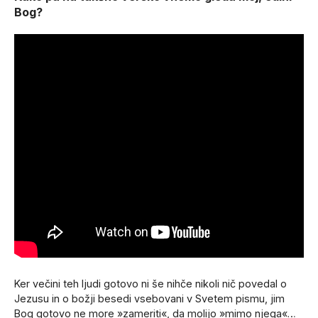
Bog?
Ker večini teh ljudi gotovo ni še nihče nikoli nič povedal o
Jezusu in o božji besedi vsebovani v Svetem pismu, jim
Bog gotovo ne more »zameriti«, da molijo »mimo njega«…