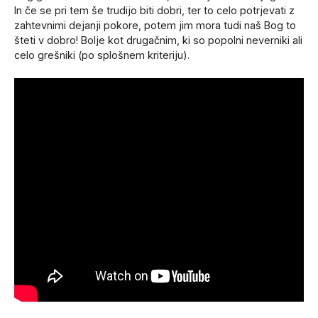
In če se pri tem še trudijo biti dobri, ter to celo potrjevati z
zahtevnimi dejanji pokore, potem jim mora tudi naš Bog to
šteti v dobro! Bolje kot drugačnim, ki so popolni neverniki ali
celo grešniki (po splošnem kriteriju).