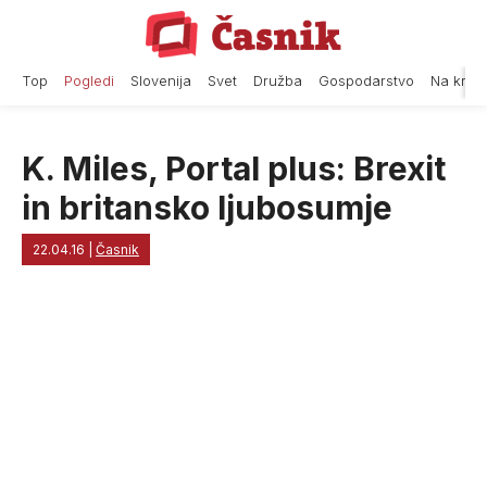
Skip
to
content
Top
Pogledi
Slovenija
Svet
Družba
Gospodarstvo
Na krat
K. Miles, Portal plus: Brexit
in britansko ljubosumje
22.04.16
|
Časnik