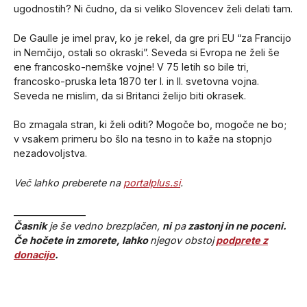
ugodnostih? Ni čudno, da si veliko Slovencev želi delati tam.
De Gaulle je imel prav, ko je rekel, da gre pri EU “za Francijo
in Nemčijo, ostali so okraski”. Seveda si Evropa ne želi še
ene francosko-nemške vojne! V 75 letih so bile tri,
francosko-pruska leta 1870 ter I. in II. svetovna vojna.
Seveda ne mislim, da si Britanci želijo biti okrasek.
Bo zmagala stran, ki želi oditi? Mogoče bo, mogoče ne bo;
v vsakem primeru bo šlo na tesno in to kaže na stopnjo
nezadovoljstva.
Več lahko preberete na
portalplus.si
.
_______________
Časnik
je še vedno brezplačen,
ni
pa
zastonj in ne poceni.
Če hočete in zmorete, lahko
njegov obstoj
podprete z
donacijo
.