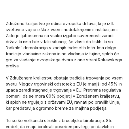
Združeno kraljestvo je edina evropska država, ki je iz II.
svetovne vojne izšla z vsemi nedotaknjenimi institucijami.
Zato je ljubosumna na vsako izgubo suverenosti zaradi
držav, ki niso bile v taki situaciji; še zlasti do tistih, ki so
“odkrile” demokracijo v zadnjih tridesetih letih. Ima dolgo
tradicijo vladavine zakona in ne vladanja iz tujine, sploh če
gre za vladanje evropskega dvora z one strani Rokavskega
preliva.
V Združenem kraljestvu obstaja tradicija trgovanja po vsem
svetu. Njegov trgovinski odstotek z EU je manjši od 45% in
upada zaradi stagnacije trgovanja v EU. Pretirana regulativa
pomeni, da se mora 80% podjetij v Združenem kraljestvu,
ki sploh ne trgujejo z državami EU, ravnati po pravilih Unije,
kar predstavlja ogromno breme za majhna podjetja.
Tu so še velikanski stroški z bruseljsko birokracijo. Ste
vedeli, da imajo birokrati poseben privilegij pri davkih in