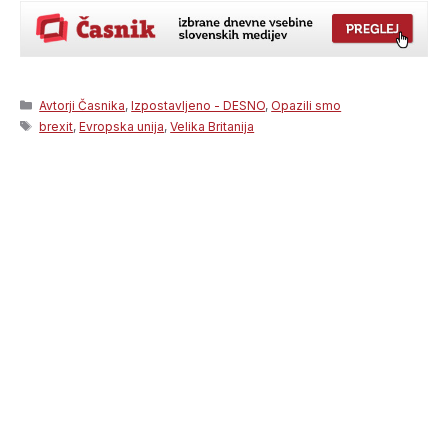
Categories
Avtorji Časnika
,
Izpostavljeno - DESNO
,
Opazili smo
Tags
brexit
,
Evropska unija
,
Velika Britanija