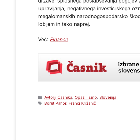
države, splošnega poslabševanja pogojev 
upravljanja, negativnega investicijskega ozra
megalomanskih narodnogospodarsko škodljiv
lobijem in tako naprej.
Več:
Finance
Categories
Avtorji Časnika
,
Opazili smo
,
Slovenija
Tags
Borut Pahor
,
Franci Križanič