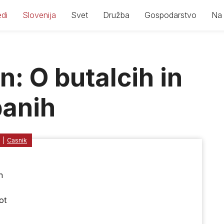
di
Slovenija
Svet
Družba
Gospodarstvo
Na 
n: O butalcih in
banih
1
|
Casnik
h
ot