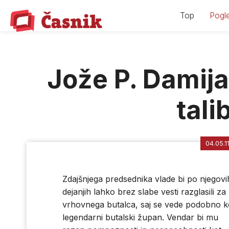
Skip
Top
Pogle
to
content
Jože P. Damija
tali
04.05.1
Zdajšnjega predsednika vlade bi po njegovi
dejanjih lahko brez slabe vesti razglasili za
vrhovnega butalca, saj se vede podobno k
legendarni butalski župan. Vendar bi mu