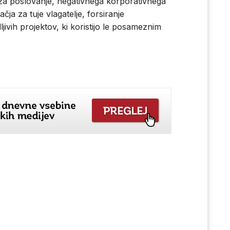
za poslovanje, negativnega korporativnega
čja za tuje vlagatelje, forsiranje
ih projektov, ki koristijo le posameznim