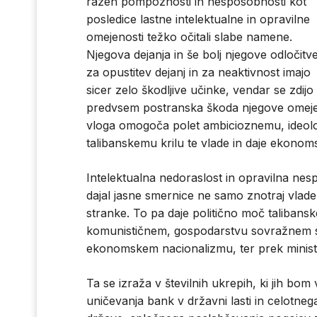
razen pompoznosti in nesposobnosti kot
posledice lastne intelektualne in opravilne
omejenosti težko očitali slabe namene.
Njegova dejanja in še bolj njegove odločitv
za opustitev dejanj in za neaktivnost imajo
sicer zelo škodljive učinke, vendar se zdijo
predvsem postranska škoda njegove omejeno
vloga omogoča polet ambicioznemu, ideol
talibanskemu krilu te vlade in daje ekono
Intelektualna nedoraslost in opravilna ne
dajal jasne smernice ne samo znotraj vlade
stranke. To pa daje politično moč talibanske
komunističnem, gospodarstvu sovražnem s
ekonomskem nacionalizmu, ter prek ministr
Ta se izraža v številnih ukrepih, ki jih bom
uničevanja bank v državni lasti in celotne