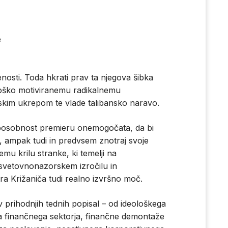
e
sti. Toda hkrati prav ta njegova šibka
oško motiviranemu radikalnemu
mskim ukrepom te vlade talibansko naravo.
sposobnost premieru onemogočata, da bi
, ampak tudi in predvsem znotraj svoje
mu krilu stranke, ki temelji na
vetovnonazorskem izročilu in
a Križaniča tudi realno izvršno moč.
 v prihodnjih tednih popisal – od ideološkega
ga finančnega sektorja, finančne demontaže