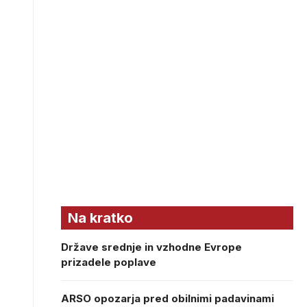
Na kratko
Države srednje in vzhodne Evrope
prizadele poplave
ARSO opozarja pred obilnimi padavinami