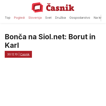
Skip
to
content
Top
Pogledi
Slovenija
Svet
Družba
Gospodarstvo
Na krat
Bonča na Siol.net: Borut in
Karl
30.12.10
|
Casnik