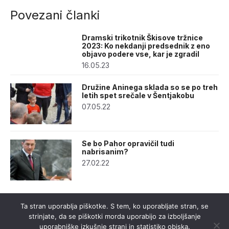
Povezani članki
Dramski trikotnik Škisove tržnice
2023: Ko nekdanji predsednik z eno
objavo podere vse, kar je zgradil
16.05.23
Družine Aninega sklada so se po treh
letih spet srečale v Šentjakobu
07.05.22
Se bo Pahor opravičil tudi
nabrisanim?
27.02.22
Ta stran uporablja piškotke. S tem, ko uporabljate stran, se
strinjate, da se piškotki morda uporabijo za izboljšanje
uporabniške izkušnje strani in statistiko obiska.