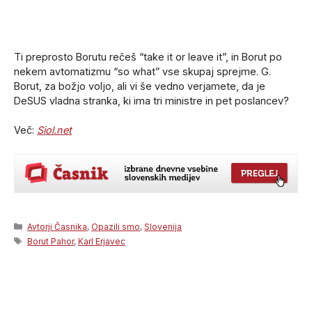
Ti preprosto Borutu rečeš “take it or leave it”, in Borut po
nekem avtomatizmu “so what” vse skupaj sprejme. G.
Borut, za božjo voljo, ali vi še vedno verjamete, da je
DeSUS vladna stranka, ki ima tri ministre in pet poslancev?
Več:
Siol.net
Categories
Avtorji Časnika
,
Opazili smo
,
Slovenija
Tags
Borut Pahor
,
Karl Erjavec