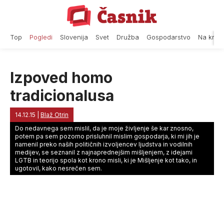
Skip
to
content
Top
Pogledi
Slovenija
Svet
Družba
Gospodarstvo
Na krat
Izpoved homo
tradicionalusa
14.12.15
|
Blaž Otrin
Do nedavnega sem mislil, da je moje življenje še kar znosno,
potem pa sem pozorno prisluhnil mislim gospodarja, ki mi jih je
namenil preko naših političnih izvoljencev ljudstva in vodilnih
medijev, se seznanil z najnaprednejšim mišljenjem, z idejami
LGTB in teorijo spola kot krono misli, ki je Mišljenje kot tako, in
ugotovil, kako nesrečen sem.