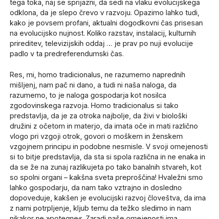
tega toka, naj se sprijazni, da sedi na vlaku evolucijskega
odklona, da je slepo črevo v razvoju. Opazimo lahko tudi,
kako je povsem profani, aktualni dogodkovni čas prisesan
na evolucijsko nujnost. Koliko razstav, instalacij, kulturnih
prireditev, televizijskih oddaj … je prav po nuji evolucije
padlo v ta predreferendumski čas.
Res, mi, homo tradicionalus, ne razumemo naprednih
mišljenj, nam pač ni dano, a tudi ni naša naloga, da
razumemo, to je naloga gospodarja kot nosilca
zgodovinskega razvoja. Homo tradicionalus si tako
predstavlja, da je za otroka najbolje, da živi v biološki
družini z očetom in materjo, da imata oče in mati različno
vlogo pri vzgoji otrok, govori o moškem in ženskem
vzgojnem principu in podobne nesmisle. V svoji omejenosti
si to bitje predstavlja, da sta si spola različna in ne enaka in
da se že na zunaj razlikujeta po tako banalnih stvareh, kot
so spolni organi – kakšna sveta preproščina! Hvaležni smo
lahko gospodarju, da nam tako vztrajno in dosledno
dopoveduje, kakšen je evolucijski razvoj človeštva, da ima
z nami potrpljenje, kljub temu da težko sledimo in nam
nikakor ne »potegne«. Zaradi naše omejenosti ima