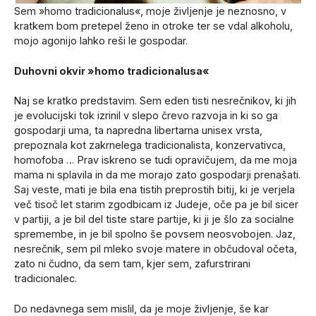
Sem »homo tradicionalus«, moje življenje je neznosno, v
kratkem bom pretepel ženo in otroke ter se vdal alkoholu,
mojo agonijo lahko reši le gospodar.
Duhovni okvir »homo tradicionalusa«
Naj se kratko predstavim. Sem eden tisti nesrečnikov, ki jih
je evolucijski tok izrinil v slepo črevo razvoja in ki so ga
gospodarji uma, ta napredna libertarna unisex vrsta,
prepoznala kot zakrnelega tradicionalista, konzervativca,
homofoba … Prav iskreno se tudi opravičujem, da me moja
mama ni splavila in da me morajo zato gospodarji prenašati.
Saj veste, mati je bila ena tistih preprostih bitij, ki je verjela
več tisoč let starim zgodbicam iz Judeje, oče pa je bil sicer
v partiji, a je bil del tiste stare partije, ki ji je šlo za socialne
spremembe, in je bil spolno še povsem neosvobojen. Jaz,
nesrečnik, sem pil mleko svoje matere in občudoval očeta,
zato ni čudno, da sem tam, kjer sem, zafurstrirani
tradicionalec.
Do nedavnega sem mislil, da je moje življenje, še kar