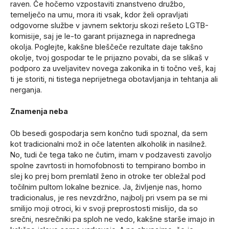
raven. Če hočemo vzpostaviti znanstveno družbo,
temelječo na umu, mora iti vsak, kdor želi opravljati
odgovorne službe v javnem sektorju skozi rešeto LGTB-
komisije, saj je le-to garant prijaznega in naprednega
okolja. Poglejte, kakšne bleščeče rezultate daje takšno
okolje, tvoj gospodar te le prijazno povabi, da se slikaš v
podporo za uveljavitev novega zakonika in ti točno veš, kaj
ti je storiti, ni tistega neprijetnega obotavljanja in tehtanja ali
nerganja.
Znamenja neba
Ob besedi gospodarja sem končno tudi spoznal, da sem
kot tradicionalni mož in oče latenten alkoholik in nasilnež.
No, tudi če tega tako ne čutim, imam v podzavesti zavoljo
spolne zavrtosti in homofobnosti to tempirano bombo in
slej ko prej bom premlatil ženo in otroke ter obležal pod
točilnim pultom lokalne beznice. Ja, življenje nas, homo
tradicionalus, je res nevzdržno, najbolj pri vsem pa se mi
smilijo moji otroci, ki v svoji preprostosti mislijo, da so
srečni, nesrečniki pa sploh ne vedo, kakšne starše imajo in