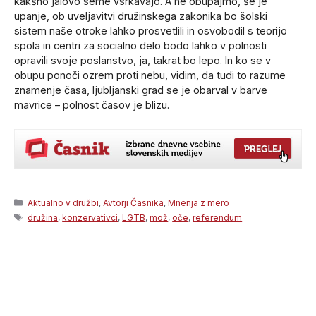
kakšno jalovo seme vsrkavajo. A ne obupajmo, še je
upanje, ob uveljavitvi družinskega zakonika bo šolski
sistem naše otroke lahko prosvetlili in osvobodil s teorijo
spola in centri za socialno delo bodo lahko v polnosti
opravili svoje poslanstvo, ja, takrat bo lepo. In ko se v
obupu ponoči ozrem proti nebu, vidim, da tudi to razume
znamenje časa, ljubljanski grad se je obarval v barve
mavrice – polnost časov je blizu.
Categories
Aktualno v družbi
,
Avtorji Časnika
,
Mnenja z mero
Tags
družina
,
konzervativci
,
LGTB
,
mož
,
oče
,
referendum