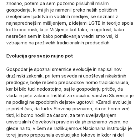
znosno, potem pa sem pozorno prisluhnil mislim
gospodarja, ki mi jih je namenil preko naših političnih
izvoljencev ljudstva in vodilnih medijev, se seznanil z
najnaprednejšim mišljenjem, z idejami LGTB in teorijo spola
kot krono misli, ki je Mišljenje kot tako, in ugotovil, kako
nesrečen sem in kako pomilovanja vredni smo vsi, ki
vztrajamo na preživelih tradicionalnih predsodkih.
Evolucija gre svojo nujno pot
Gospodar je spoznal smernice evolucije in napisal nov
družinski zakonik, pri tem seveda ni upošteval nikakršnih
predlogov, bolje rečeno predsodkov homo tradicionalusa,
kar bi bilo tudi nedostojno, saj le gospodarju pritiče, da
vlada in piše zakone. Inštitut za socialno varstvo Slovenije je
na podlagi neizpodbitnih dejstev ugotovil: »Zaradi evolucije
je prišel čas, da tudi v Sloveniji priznamo, da ne bomo več
tisti, ki bomo hodili za časom, za tem uveljavljanjem
univerzalnih človekovih pravic in da jih priznamo vsem, ne
glede na to, v čem se razlikujemo.« Nacionalna institucija je
torej jasno prepoznala evolucijske tokove in kdor ni del