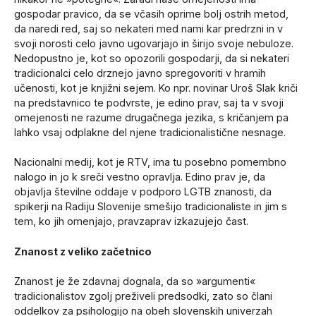
gospodar pravico, da se včasih oprime bolj ostrih metod,
da naredi red, saj so nekateri med nami kar predrzni in v
svoji norosti celo javno ugovarjajo in širijo svoje nebuloze.
Nedopustno je, kot so opozorili gospodarji, da si nekateri
tradicionalci celo drznejo javno spregovoriti v hramih
učenosti, kot je knjižni sejem. Ko npr. novinar Uroš Slak kriči
na predstavnico te podvrste, je edino prav, saj ta v svoji
omejenosti ne razume drugačnega jezika, s kričanjem pa
lahko vsaj odplakne del njene tradicionalistične nesnage.
Nacionalni medij, kot je RTV, ima tu posebno pomembno
nalogo in jo k sreči vestno opravlja. Edino prav je, da
objavlja številne oddaje v podporo LGTB znanosti, da
spikerji na Radiju Slovenije smešijo tradicionaliste in jim s
tem, ko jih omenjajo, pravzaprav izkazujejo čast.
Znanost z veliko začetnico
Znanost je že zdavnaj dognala, da so »argumenti«
tradicionalistov zgolj preživeli predsodki, zato so člani
oddelkov za psihologijo na obeh slovenskih univerzah