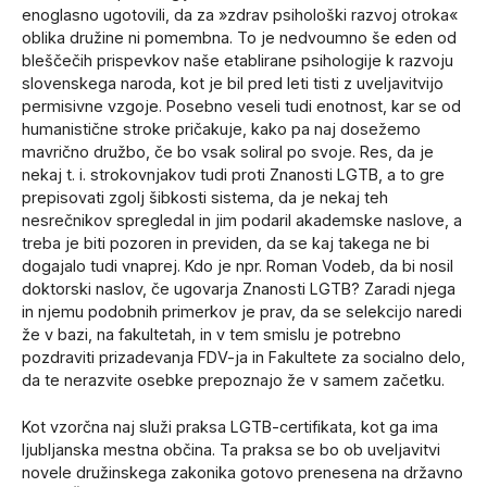
enoglasno ugotovili, da za »zdrav psihološki razvoj otroka«
oblika družine ni pomembna. To je nedvoumno še eden od
bleščečih prispevkov naše etablirane psihologije k razvoju
slovenskega naroda, kot je bil pred leti tisti z uveljavitvijo
permisivne vzgoje. Posebno veseli tudi enotnost, kar se od
humanistične stroke pričakuje, kako pa naj dosežemo
mavrično družbo, če bo vsak soliral po svoje. Res, da je
nekaj t. i. strokovnjakov tudi proti Znanosti LGTB, a to gre
prepisovati zgolj šibkosti sistema, da je nekaj teh
nesrečnikov spregledal in jim podaril akademske naslove, a
treba je biti pozoren in previden, da se kaj takega ne bi
dogajalo tudi vnaprej. Kdo je npr. Roman Vodeb, da bi nosil
doktorski naslov, če ugovarja Znanosti LGTB? Zaradi njega
in njemu podobnih primerkov je prav, da se selekcijo naredi
že v bazi, na fakultetah, in v tem smislu je potrebno
pozdraviti prizadevanja FDV-ja in Fakultete za socialno delo,
da te nerazvite osebke prepoznajo že v samem začetku.
Kot vzorčna naj služi praksa LGTB-certifikata, kot ga ima
ljubljanska mestna občina. Ta praksa se bo ob uveljavitvi
novele družinskega zakonika gotovo prenesena na državno