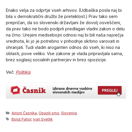
Enako velja za odprtje vseh arhivov. (Udbaška posla naj bi
bila v demokratični družbi že preteklost.) Prav tako sem
prepričan, da so slovenski državljani že dovolj osveščeni,
da prav tako ne bodo podprli predlagan vladni zakon o delu
na črno. Urejeni medsebojni odnosi naj bi bili naša največja
vrednota, ki jo je potrebno v prihodnje skrbno varovati in
ohranjati. Tudi vladin aroganten odnos do vseh, ki niso na
oblasti, pove veliko. Vse zakone je vlada pripravljala sama,
brez soglasij socialnih partnerjev in brez opozicije.
Več:
Politikis
Categories
Avtorji Časnika
,
Opazili smo
,
Slovenija
Tags
Borut Pahor
,
Ivan Svetlik