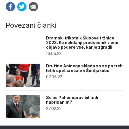
Povezani članki
Dramski trikotnik Škisove tržnice
2023: Ko nekdanji predsednik z eno
objavo podere vse, kar je zgradil
16.05.23
Družine Aninega sklada so se po treh
letih spet srečale v Šentjakobu
07.05.22
Se bo Pahor opravičil tudi
nabrisanim?
27.02.22