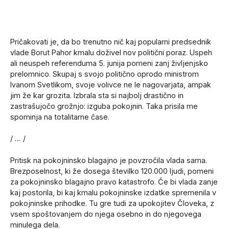
Pričakovati je, da bo trenutno nič kaj popularni predsednik
vlade Borut Pahor kmalu doživel nov politični poraz. Uspeh
ali neuspeh referenduma 5. junija pomeni zanj življenjsko
prelomnico. Skupaj s svojo politično oprodo ministrom
Ivanom Svetlikom, svoje volivce ne le nagovarjata, ampak
jim že kar grozita. Izbrala sta si najbolj drastično in
zastrašujočo grožnjo: izguba pokojnin. Taka prisila me
spominja na totalitarne čase.
/ … /
Pritisk na pokojninsko blagajno je povzročila vlada sama.
Brezposelnost, ki že dosega številko 120.000 ljudi, pomeni
za pokojninsko blagajno pravo katastrofo. Če bi vlada zanje
kaj postorila, bi kaj kmalu pokojninske izdatke spremenila v
pokojninske prihodke. Tu gre tudi za upokojitev Človeka, z
vsem spoštovanjem do njega osebno in do njegovega
minulega dela.