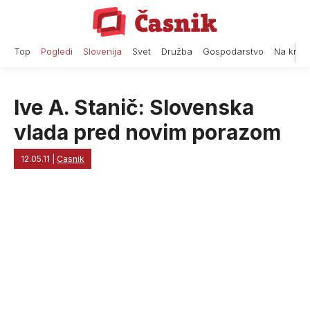
Skip
to
content
Top
Pogledi
Slovenija
Svet
Družba
Gospodarstvo
Na krat
Ive A. Stanič: Slovenska
vlada pred novim porazom
12.05.11
|
Casnik