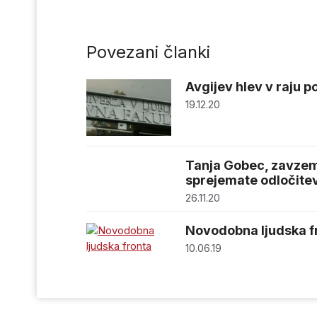
Povezani članki
Avgijev hlev v raju 
19.12.20
Tanja Gobec, zavzema
sprejemate odločite
26.11.20
Novodobna ljudska f
10.06.19