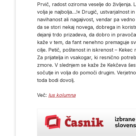
Prvič, radost oziroma veselje do življenja
volja je najbolja…!« Drugič, ustvarjalnost in
navihanost ali nagajivost, vendar pa vedno
da se stori nekaj novega, dobrega in koristn
dejanji trdo prizadeva, da dobro in pravoča
kaže v tem, da fant nenehno premaguje svoj
cilje. Petič, poštenost in iskrenost – Kekec 
Za prijatelja in vsakogar, ki resnično potreb
zmore. V slednjem se kaže že Kekčeva šesta
sočutje in volja do pomoči drugim. Verjetno 
toda bodi dovolj.
Več:
Ius kolumna