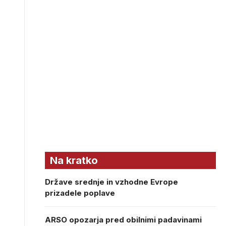
Na kratko
Države srednje in vzhodne Evrope
prizadele poplave
ARSO opozarja pred obilnimi padavinami