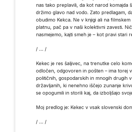
nas tako preplavili, da kot narod komajda 
držimo glavo nad vodo. Zato predlagam, d
obudimo Kekca. Ne v knjigi ali na filmskem
platnu, pač pa v naši kolektivni zavesti. Nič
nasmejemo, kajti smeh je – kot pravi stari r
/ … /
Kekec je res šaljivec, na trenutke celo kom
odločen, odgovoren in pošten – ima torej v
političnih, gospodarskih in mnogih drugih vo
državljanih, ki nenehno iščejo zunanje kri
se opogumili in storili kaj, da izboljšajo svoje
Moj predlog je: Kekec v vsak slovenski dom! V
/ … /