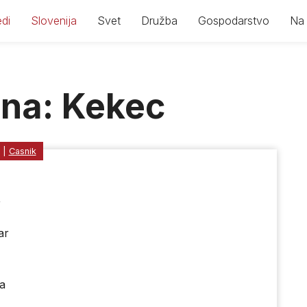
di
Slovenija
Svet
Družba
Gospodarstvo
Na 
mna: Kekec
|
Casnik
,
ar
ja