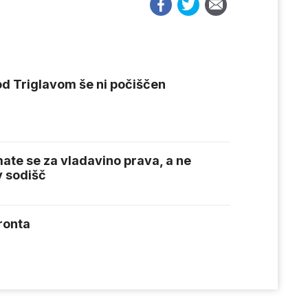
pod Triglavom še ni počiščen
te se za vladavino prava, a ne
v sodišč
ronta