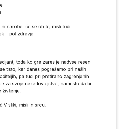
še
a
 ni narobe, če se ob tej misli tudi
ek – pol zdravja.
edijant, toda ko gre zares je nadvse resen,
se tisto, kar danes pogrešamo pri naših
diteljih, pa tudi pri pretirano zagrenjenih
vce za svoje nezadovoljstvo, namesto da bi
 življenje.
 sliki, misli in srcu.