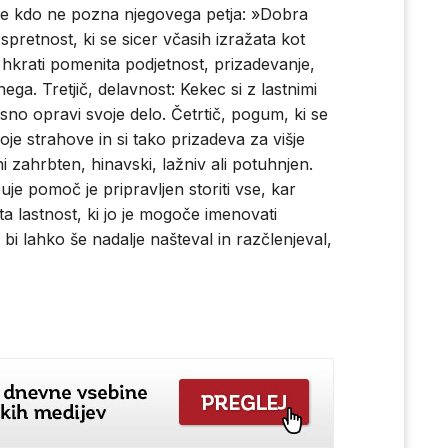
. Le kdo ne pozna njegovega petja: »Dobra
 spretnost, ki se sicer včasih izražata kot
 hkrati pomenita podjetnost, prizadevanje,
ega. Tretjič, delavnost: Kekec si z lastnimi
sno opravi svoje delo. Četrtič, pogum, ki se
e strahove in si tako prizadeva za višje
ni zahrbten, hinavski, lažniv ali potuhnjen.
uje pomoč je pripravljen storiti vse, kar
 lastnost, ki jo je mogoče imenovati
bi lahko še nadalje našteval in razčlenjeval,