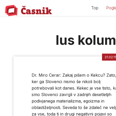
Skip
Top
Pogle
to
content
Ius kolu
21.02.11
Dr. Miro Cerar: Zakaj pišem o Kekcu? Zato
ker ga Slovenci nismo še nikoli bolj
potrebovali kot danes. Kekec je vse tisto, k
smo Slovenci zavrgli v zadnjih desetletjih
podivjanega materializma, egoizma in
oblastiželjnosti. Seveda to še zdaleč ne vel
za vse, toda ti in drugi negativni pojavi so