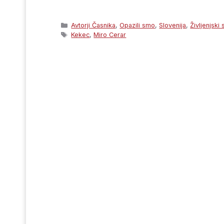
Categories
Avtorji Časnika
,
Opazili smo
,
Slovenija
,
Življenjski 
Tags
Kekec
,
Miro Cerar