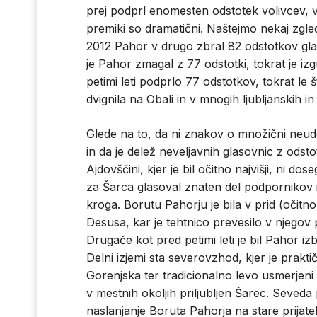
prej podprl enomesten odstotek volivcev, 
premiki so dramatični. Naštejmo nekaj zgled
2012 Pahor v drugo zbral 82 odstotkov glaso
je Pahor zmagal z 77 odstotki, tokrat je izgu
petimi leti podprlo 77 odstotkov, tokrat le 
dvignila na Obali in v mnogih ljubljanskih in
Glede na to, da ni znakov o množični neu
in da je delež neveljavnih glasovnic z odsto
Ajdovščini, kjer je bil očitno najvišji, ni dos
za Šarca glasoval znaten del podpornikov i
kroga. Borutu Pahorju je bila v prid (očit
Desusa, kar je tehtnico prevesilo v njegov
Drugače kot pred petimi leti je bil Pahor i
Delni izjemi sta severovzhod, kjer je prakti
Gorenjska ter tradicionalno levo usmerjeni lju
v mestnih okoljih priljubljen Šarec. Seveda 
naslanjanje Boruta Pahorja na stare prijatelje