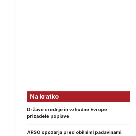
Na kratko
Države srednje in vzhodne Evrope
prizadele poplave
ARSO opozarja pred obilnimi padavinami