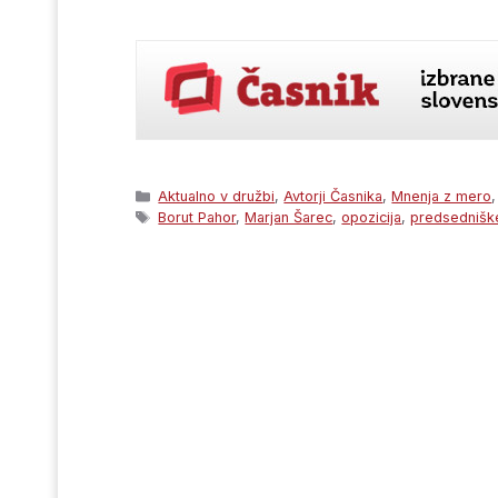
Categories
Aktualno v družbi
,
Avtorji Časnika
,
Mnenja z mero
Tags
Borut Pahor
,
Marjan Šarec
,
opozicija
,
predsedniške 