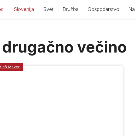
di
Slovenija
Svet
Družba
Gospodarstvo
Na 
z drugačno večino
Aleš Maver