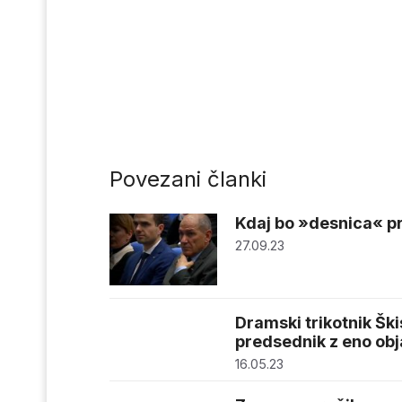
Povezani članki
Kdaj bo »desnica« pr
27.09.23
Dramski trikotnik Šk
predsednik z eno obj
16.05.23