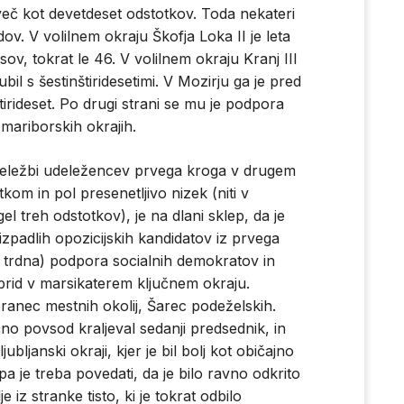
več kot devetdeset odstotkov. Toda nekateri
ov. V volilnem okraju Škofja Loka II je leta
v, tokrat le 46. V volilnem okraju Kranj III
bil s šestinštiridesetimi. V Mozirju ga je pred
štirideset. Po drugi strani se mu je podpora
 mariborskih okrajih.
deležbi udeležencev prvega kroga v drugem
tkom in pol presenetljivo nizek (niti v
egel treh odstotkov), je na dlani sklep, da je
zpadlih opozicijskih kandidatov iz prvega
no trdna) podpora socialnih demokratov in
 prid v marsikaterem ključnem okraju.
zbranec mestnih okolij, Šarec podeželskih.
čno povsod kraljeval sedanji predsednik, in
bljanski okraji, kjer je bil bolj kot običajno
pa je treba povedati, da je bilo ravno odkrito
 iz stranke tisto, ki je tokrat odbilo