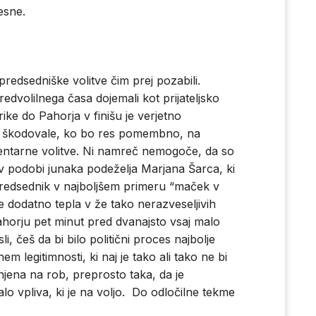
esne.
 predsedniške volitve čim prej pozabili.
edvolilnega časa dojemali kot prijateljsko
rike do Pahorja v finišu je verjetno
do škodovale, ko bo res pomembno, na
mentarne volitve. Ni namreč nemogoče, da so
 v podobi junaka podeželja Marjana Šarca, ki
 predsednik v najboljšem primeru “maček v
 še dodatno tepla v že tako nerazveseljivih
ahorju pet minut pred dvanajsto vsaj malo
i, češ da bi bilo politični proces najbolje
m legitimnosti, ki naj je tako ali tako ne bi
rinjena na rob, preprosto taka, da je
o vpliva, ki je na voljo. Do odločilne tekme