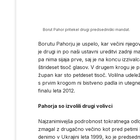
Borut Pahor pritekel drugi predsedniški mandat.
Borutu Pahorju je uspelo, kar večini njegov
je drugi in po naši ustavni ureditvi zadnj
pa nima sijaja prve, saj je na koncu izziva
štirideset tisoč glasov. V drugem krogu je pr
župan kar sto petdeset tisoč. Volilna udelež
s prvim krogom ni bistveno padla in utegne
finalu leta 2012.
Pahorja so izvolili drugi volivci
Najzanimivejša podrobnost tokratnega odlo
zmagal z drugačno večino kot pred petimi let
denimo v Ukrajini leta 1999, ko je predsedn