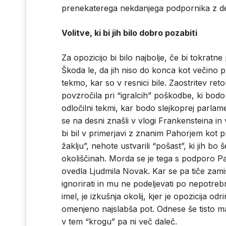
prenekaterega nekdanjega podpornika z d
Volitve, ki bi jih bilo dobro pozabiti
Za opozicijo bi bilo najbolje, če bi tokratne
Škoda le, da jih niso do konca kot večino pr
tekmo, kar so v resnici bile. Zaostritev reto
povzročila pri “igralcih” poškodbe, ki bo
odločilni tekmi, kar bodo slejkoprej parla
se na desni znašli v vlogi Frankensteina in
bi bil v primerjavi z znanim Pahorjem kot
žaklju”, nehote ustvarili “pošast”, ki jih bo
okoliščinah. Morda se je tega s podporo P
ovedla Ljudmila Novak. Kar se pa tiče zamisl
ignorirati in mu ne podeljevati po nepotrebne
imel, je izkušnja okolij, kjer je opozicija od
omenjeno najslabša pot. Odnese še tisto mal
v tem “krogu” pa ni več daleč.