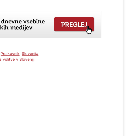
,
Peskovnik
,
Slovenija
volitve v Slovenijii