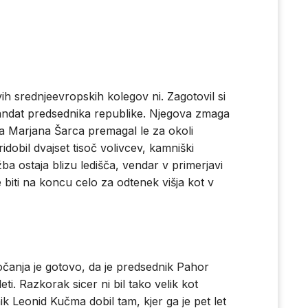
ih srednjeevropskih kolegov ni. Zagotovil si
i mandat predsednika republike. Njegova zmaga
lca Marjana Šarca premagal le za okoli
idobil dvajset tisoč volivcev, kamniški
ba ostaja blizu ledišča, vendar v primerjavi
 biti na koncu celo za odtenek višja kot v
čanja je gotovo, da je predsednik Pahor
i. Razkorak sicer ni bil tako velik kot
ik Leonid Kučma dobil tam, kjer ga je pet let