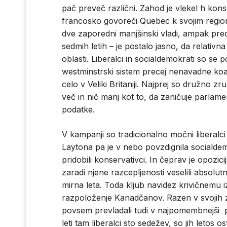
pač preveč različni. Zahod je vlekel h kon
francosko govoreči Quebec k svojim regional
dve zaporedni manjšinski vladi, ampak pred 
sedmih letih – je postalo jasno, da relativ
oblasti. Liberalci in socialdemokrati so se 
westminstrski sistem precej nenavadne koal
celo v Veliki Britaniji. Najprej so družno zru
več in nič manj kot to, da zaničuje parlam
podatke.
V kampanji so tradicionalno močni liberalc
Laytona pa je v nebo povzdignila socialdem
pridobili konservativci. In čeprav je opozicij
zaradi njene razcepljenosti veselili absolut
mirna leta. Toda kljub navidez krivičnemu 
razpoloženje Kanadčanov. Razen v svojih 
povsem prevladali tudi v najpomembnejši pr
leti tam liberalci sto sedežev, so jih letos o