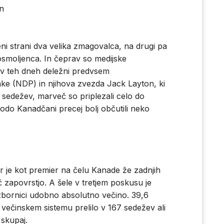
en
i strani dva velika zmagovalca, na drugi pa
osmoljenca. In čeprav so medijske
 v teh dneh deležni predvsem
ke (NDP) in njihova zvezda Jack Layton, ki
h sedežev, marveč so priplezali celo do
odo Kanadčani precej bolj občutili neko
 je kot premier na čelu Kanade že zadnjih
ič zapovrstjo. A šele v tretjem poskusu je
 zbornici udobno absolutno večino. 39,6
 večinskem sistemu prelilo v 167 sedežev ali
 skupaj.