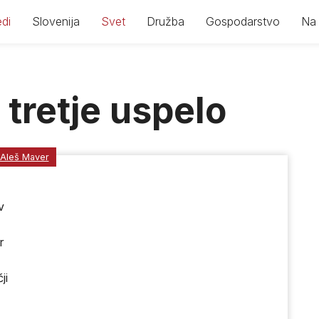
di
Slovenija
Svet
Družba
Gospodarstvo
Na 
 tretje uspelo
Aleš Maver
v
r
ji