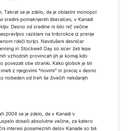
h. Takrat se je zdelo, da je oblastni monopol
evi sredini pomaknjenih liberalcev, v Kanadi
kljiv. Desno od sredine ni bilo nič večine
espravljivo razklani na trdorokce iz prerije
enom rdeči torijci. Navdušeni desničar
ning in Stockwell Day so sicer želi lepe
nih vzhodnih provincah jih je komaj kdo
 povezati obe stranki. Kako globok je bil
imeti z njegovimi “novimi” in precej v desno
o nobeden od treh še živečih nekdanjih
h 2004 se je zdelo, da v Kanadi v
spelo doseči absolutne večine, za katero
tični interesi posameznih delov Kanade so bili