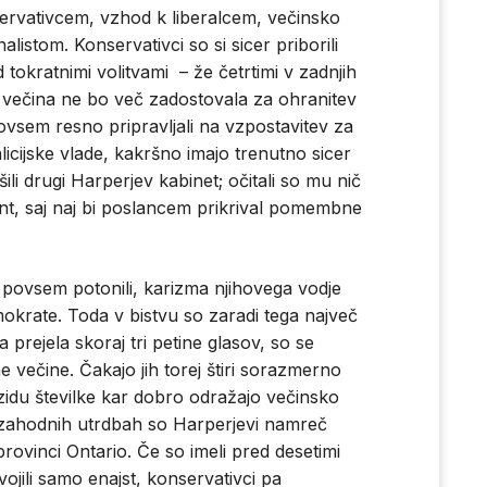
servativcem, vzhod k liberalcem, večinsko
istom. Konservativci so si sicer priborili
tokratnimi volitvami – že četrtimi v zadnjih
na večina ne bo več zadostovala za ohranitev
povsem resno pripravljali na vzpostavitev za
icijske vlade, kakršno imajo trenutno sicer
šili drugi Harperjev kabinet; očitali so mu nič
ent, saj naj bi poslancem prikrival pomembne
i povsem potonili, karizma njihovega vodje
okrate. Toda v bistvu so zaradi tega največ
a prejela skoraj tri petine glasov, so se
ne večine. Čakajo jih torej štiri sorazmerno
izidu številke kar dobro odražajo večinsko
zahodnih utrdbah so Harperjevi namreč
ovinci Ontario. Če so imeli pred desetimi
svojili samo enajst, konservativci pa