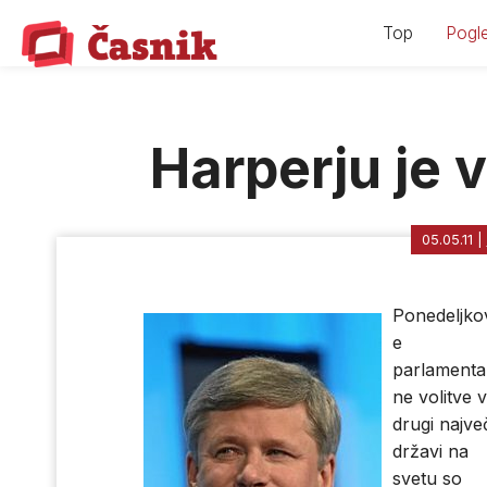
Skip
Top
Pogle
to
content
Harperju je v
05.05.11
|
Ponedeljko
e
parlamenta
ne volitve v
drugi največ
državi na
svetu so