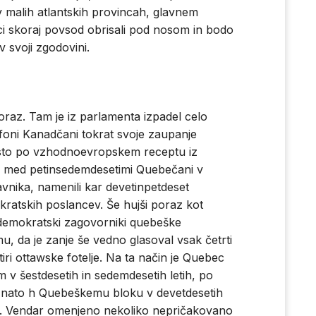
 v malih atlantskih provincah, glavnem
lci skoraj povsod obrisali pod nosom in bodo
v svoji zgodovini.
raz. Tam je iz parlamenta izpadel celo
foni Kanadčani tokrat svoje zaupanje
sto po vzhodnoevropskem receptu iz
slej med petinsedemdesetimi Quebečani v
nika, namenili kar devetinpetdeset
ratskih poslancev. Še hujši poraz kot
aldemokratski zagovorniki quebeške
u, da je zanje še vedno glasoval vsak četrti
ri ottawske fotelje. Na ta način je Quebec
 v šestdesetih in sedemdesetih letih, po
 nato h Quebeškemu bloku v devetdesetih
vo. Vendar omenjeno nekoliko nepričakovano