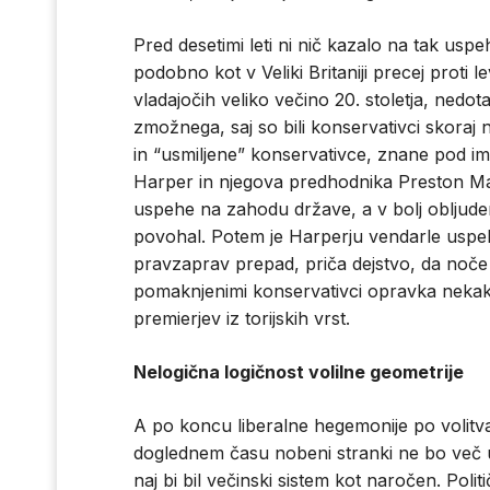
Pred desetimi leti ni nič kazalo na tak uspe
podobno kot v Veliki Britaniji precej proti l
vladajočih veliko večino 20. stoletja, nedota
zmožnega, saj so bili konservativci skoraj n
in “usmiljene” konservativce, znane pod im
Harper in njegova predhodnika Preston Man
uspehe na zahodu države, a v bolj obljude
povohal. Potem je Harperju vendarle uspelo
pravzaprav prepad, priča dejstvo, da noče 
pomaknjenimi konservativci opravka nekak
premierjev iz torijskih vrst.
Nelogična logičnost volilne geometrije
A po koncu liberalne hegemonije po volitva
doglednem času nobeni stranki ne bo več u
naj bi bil večinski sistem kot naročen. Poli