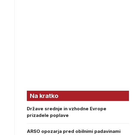
Na kratko
Države srednje in vzhodne Evrope
prizadele poplave
ARSO opozarja pred obilnimi padavinami