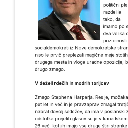
politični pl
razdelile
tako, da
imamo po en
dva velika 
pozornosti
socialdemokrati iz Nove demokratske stran
niso le prvič preplezali magične meje stoti
drugega mesta in vloge uradne opozicije, b
drugo zmago.
V deželi rdečih in modrih torijcev
Zmago Stephena Harperja. Res je, možakar
pet let in več in je pravzaprav zmagal tretj
nabral dovolj sedežev, da ima v poslanski
odstotka prejetih glasov se je v kanadskem
26 več, kot jih imajo vse druge štiri stranke