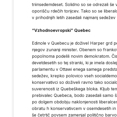
triinsedemdeset. Solidno so se odrezali še
oporišču rdečih torijcev. Tako so se libera
v prihodnjih letih zasedali najmanj sedežev 
“Vzhodnoevropski” Quebec
Edinole v Quebecu je doživel Harper grd po
njegov zunanji minister. Obenem so franko
popolnoma podelili novim demokratom. Či
devetdesetih so tej stranki, ki je imela do
parlamentu v Ottawi enega samega predstav
sedežev, krepko polovico vseh socialdemok
konservativci so doživeli ravno tako soci
suverenosti iz Quebeškega bloka. Kljub tem
prebivalec Quebeca, bodo zasedali samo šti
po dolgem obdobju naklonjenosti liberalcem
obratu h konservativcem v osemdesetih in
še četrtič povsem zamenjal politično bar