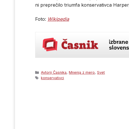
ni preprečilo triumfa konservativca Harper
Foto:
Wikipedia
Categories
Avtorji Časnika
,
Mnenja z mero
,
Svet
Tags
konservativci