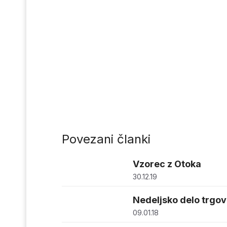
Povezani članki
Vzorec z Otoka
30.12.19
Nedeljsko delo trgovi
09.01.18