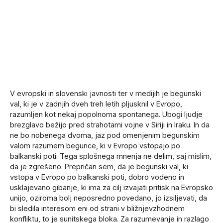
V evropski in slovenski javnosti ter v medijih je begunski
val, ki je v zadnjih dveh treh letih pljusknil v Evropo,
razumljen kot nekaj popolnoma spontanega. Ubogi ljudje
brezglavo bežijo pred strahotami vojne v Siriji in Iraku. In da
ne bo nobenega dvoma, jaz pod omenjenim begunskim
valom razumem begunce, ki v Evropo vstopajo po
balkanski poti. Tega splošnega mnenja ne delim, saj mislim,
da je zgrešeno. Prepričan sem, da je begunski val, ki
vstopa v Evropo po balkanski poti, dobro vodeno in
usklajevano gibanje, ki ima za cilj izvajati pritisk na Evropsko
unijo, oziroma bolj neposredno povedano, jo izsiljevati, da
bi sledila interesom eni od strani v bližnjevzhodnem
konfliktu, to je sunitskega bloka. Za razumevanje in razlago