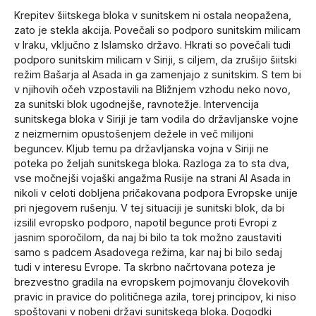
Krepitev šiitskega bloka v sunitskem ni ostala neopažena,
zato je stekla akcija. Povečali so podporo sunitskim milicam
v Iraku, vključno z Islamsko državo. Hkrati so povečali tudi
podporo sunitskim milicam v Siriji, s ciljem, da zrušijo šiitski
režim Bašarja al Asada in ga zamenjajo z sunitskim. S tem bi
v njihovih očeh vzpostavili na Bližnjem vzhodu neko novo,
za sunitski blok ugodnejše, ravnotežje. Intervencija
sunitskega bloka v Siriji je tam vodila do državljanske vojne
z neizmernim opustošenjem dežele in več milijoni
beguncev. Kljub temu pa državljanska vojna v Siriji ne
poteka po željah sunitskega bloka. Razloga za to sta dva,
vse močnejši vojaški angažma Rusije na strani Al Asada in
nikoli v celoti dobljena pričakovana podpora Evropske unije
pri njegovem rušenju. V tej situaciji je sunitski blok, da bi
izsilil evropsko podporo, napotil begunce proti Evropi z
jasnim sporočilom, da naj bi bilo ta tok možno zaustaviti
samo s padcem Asadovega režima, kar naj bi bilo sedaj
tudi v interesu Evrope. Ta skrbno načrtovana poteza je
brezvestno gradila na evropskem pojmovanju človekovih
pravic in pravice do političnega azila, torej principov, ki niso
spoštovani v nobeni državi sunitskega bloka. Dogodki