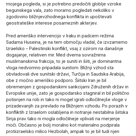
mojega pogleda, si je potrebno predočiti globlje vzroke
begunskega vala, zato moramo pogledati nekoliko v
zgodovino bližnjevzhodnega konflikta in upoštevati
geostrateške interese posameznih akterjev.
Pred ameriško intervencijo v Iraku in padcem režima
Sadama Huseina, je na tem območju vladal, če izvzamemo
Izraelsko – Palestinski konflikt, vsaj z ozirom na današnje
dogajanje, relativen mir. Med dvema sovražnima
muslimanskima frakcija, to je suniti in šiiti, je dominantna
vloga nedvomno pripadala sunitom. Bližnji vzhod sta
obvladovali dve sunitski državi, Turčija in Saudska Arabija,
obe z močno ameriško podporo. Šiitski Iran je bil
obremenjen z gospodarskimi sankcijami Združenih držav in
Evropske unije, zato je gospodarsko stagniral in bil politično
potisnjen na rob in tako ni mogel igrati odločilnejše vloge v
prizadevanjih za prevlado na Bližnjem vzhodu. Po porazih v
konfliktih z Izraelom oslabljena in notranje nestabilna šiitska
Sirija prav tako ni mogla odločilneje vplivati na merjenje
moči. Občasno je bolj moralno kot materialno podpirala
protiizraelsko milico Hezbolah, ampak to je bil tudi njen