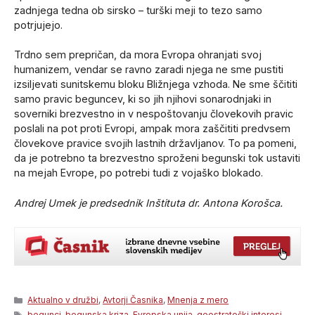
zadnjega tedna ob sirsko – turški meji to tezo samo
potrjujejo.
Trdno sem prepričan, da mora Evropa ohranjati svoj
humanizem, vendar se ravno zaradi njega ne sme pustiti
izsiljevati sunitskemu bloku Bližnjega vzhoda. Ne sme ščititi
samo pravic beguncev, ki so jih njihovi sonarodnjaki in
soverniki brezvestno in v nespoštovanju človekovih pravic
poslali na pot proti Evropi, ampak mora zaščititi predvsem
človekove pravice svojih lastnih državljanov. To pa pomeni,
da je potrebno ta brezvestno sproženi begunski tok ustaviti
na mejah Evrope, po potrebi tudi z vojaško blokado.
Andrej Umek je predsednik Inštituta dr. Antona Korošca.
Categories
Aktualno v družbi
,
Avtorji Časnika
,
Mnenja z mero
Tags
begunci
,
begunska kriza
,
Evropska unija
,
geostrateški interesi
,