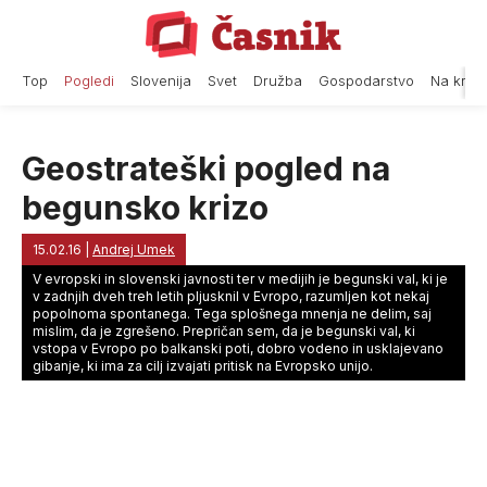
Skip
to
content
Top
Pogledi
Slovenija
Svet
Družba
Gospodarstvo
Na krat
Geostrateški pogled na
begunsko krizo
15.02.16
|
Andrej Umek
V evropski in slovenski javnosti ter v medijih je begunski val, ki je
v zadnjih dveh treh letih pljusknil v Evropo, razumljen kot nekaj
popolnoma spontanega. Tega splošnega mnenja ne delim, saj
mislim, da je zgrešeno. Prepričan sem, da je begunski val, ki
vstopa v Evropo po balkanski poti, dobro vodeno in usklajevano
gibanje, ki ima za cilj izvajati pritisk na Evropsko unijo.