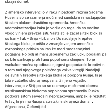
skrajni domet.
Z ameriško intervencijo v Iraku in padcem režima Sadama
Huseina so se razmerja moči med sunitskim in nastajajočim
šiitskim blokom drastično spremenila. Ameriška
»demokratizacija« Iraka je vodila do tega, da so vodilno
vlogo v njem prevzeli šiiti. Nastajati je začel šiitski blok ali
os Iran – Irak – Sirija – Libanon. Do nadaljnje krepitve
šiitskega bloka je prišlo z zmanjševanjem ameriško –
evropskega pritiska na Iran že med medsebojnimi
pogajanji. Po bolj ali manj uspešnemu zaključku pogajanj pa
so bile sankcije proti Iranu popolnoma ukinjene. To je
vsekakor močna spodbuda njegovi gospodarski krepitvi in
s tem tudi njegovega političnega vpliva v regiji. Nadaljnji
dejavnik v krepitvi šiitskega bloka je podpora Rusije, ki je
bila v začetku skoraj neopazna. Z njeno vojaško
intervencijo v Siriji pa so se razmerja moči med obema
muslimanskima blokoma popolnoma spremenila. Ruska
podpora šiitom seveda ni nepričakovana, ampak je rezultat
težav, ki jih ima Rusija s sunitskimi skrajneži doma, v
Afganistanu, Čečeniji itd.