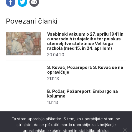
Povezani članki
Vsebinski vakuum o 27. aprilu 1941 in
o »narodnih izdajalcih« ter poiskus
utemeljitve stoletnice Velikega
razkola (med 15. in 24. aprilom)
30.04.20
S. Kovač, Požareport: S. Kovač se ne
opravičuje
21.11.13
B. Požar, Požareport: Embargo na
kolumno
11.11.13
Ta stran uporablja piškotke. S tem, ko uporabljate stran, se
strinjate, da se piškotki morda uporabijo za izboljšanje
uporabniške izkušnje strani in statistiko obiska.