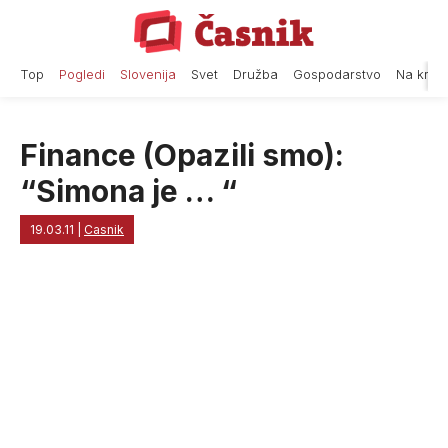
Skip
to
content
Top
Pogledi
Slovenija
Svet
Družba
Gospodarstvo
Na krat
Finance (Opazili smo):
“Simona je … “
19.03.11
|
Casnik