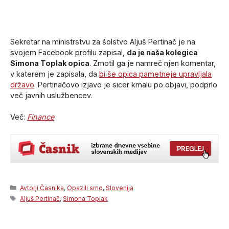
Sekretar na ministrstvu za šolstvo Aljuš Pertinač je na
svojem Facebook profilu zapisal,
da je naša kolegica
Simona Toplak opica
. Zmotil ga je namreč njen komentar,
v katerem je zapisala, da
bi še opica pametneje upravljala
državo
. Pertinačovo izjavo je sicer kmalu po objavi, podprlo
več javnih uslužbencev.
Več:
Finance
Categories
Avtorji Časnika
,
Opazili smo
,
Slovenija
Tags
Aljuš Pertinač
,
Simona Toplak