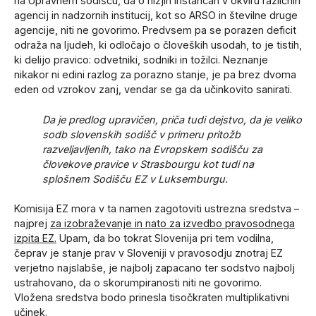
na Upravnem sodišču, da o nižjih instancah v okviru različnih
agencij in nadzornih institucij, kot so ARSO in številne druge
agencije, niti ne govorimo. Predvsem pa se porazen deficit
odraža na ljudeh, ki odločajo o človeških usodah, to je tistih,
ki delijo pravico: odvetniki, sodniki in tožilci. Neznanje
nikakor ni edini razlog za porazno stanje, je pa brez dvoma
eden od vzrokov zanj, vendar se ga da učinkovito sanirati.
Da je predlog upravičen, priča tudi dejstvo, da je veliko
sodb slovenskih sodišč v primeru pritožb
razveljavljenih, tako na Evropskem sodišču za
človekove pravice v Strasbourgu kot tudi na
splošnem Sodišču EZ v Luksemburgu.
Komisija EZ mora v ta namen zagotoviti ustrezna sredstva –
najprej
za izobraževanje in nato za izvedbo pravosodnega
izpita EZ.
Upam, da bo tokrat Slovenija pri tem vodilna,
čeprav je stanje prav v Sloveniji v pravosodju znotraj EZ
verjetno najslabše, je najbolj zapacano ter sodstvo najbolj
ustrahovano, da o skorumpiranosti niti ne govorimo.
Vložena sredstva bodo prinesla tisočkraten multiplikativni
učinek.