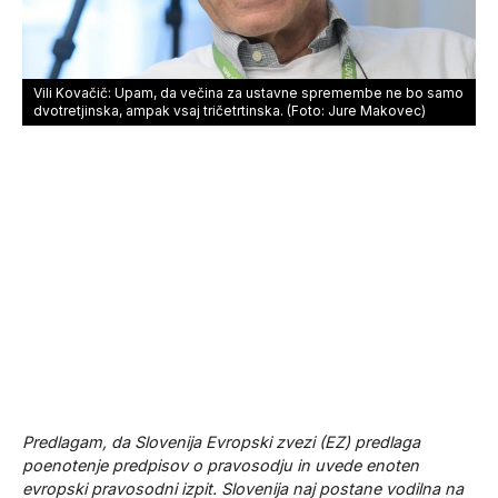
Vili Kovačič: Upam, da večina za ustavne spremembe ne bo samo
dvotretjinska, ampak vsaj tričetrtinska. (Foto: Jure Makovec)
Predlagam, da
Slovenija Evropski zvezi (EZ) predlaga
poenotenje predpisov o pravosodju in uvede enoten
evropski pravosodni izpit. Slovenija naj postane vodilna na