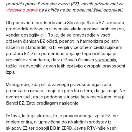
področju prava Evropske zveze (EZ), njenih prizadevanj za
vladavino prava
pa ji nihče ne bo mogel niti želel oporekati.
Ob ponovnem predsedovanju Slovenije Svetu EZ si morata
predsednik države in slovenska vlada postaviti ambiciozen,
vendar dosegljiv cilj. To je, da se pravosodje v vseh
državah članicah EZ očisti, poenoti in harmonizira po istih
načelih in standardih, ki bi veljali v celotnem civilizacijskem
prostoru EZ. Zelo pomembno dejanje tega očiščenja je
uresničitev standarda, da v državah članicah
vsi sodniki,
tožilci in odvetniki v dveh letih opravijo evropski pravosodni
izpit.
Mimogrede, zdaj niti državnega pravosodnega izpita
prenekateri nimajo, imajo pa potrdila o tem, da ga imajo. Ne
dvomim tudi, da je podobna situacija še v marsikateri drugi
članici EZ. Zato predlagam naslednje.
Država, ki tega ukrepa, to je pravosodnega izpita EZ, ne
implementira, ni upravičena do nikakršnih sredstev iz
skladov EZ ter posojil EIB in EBRD. Javne RTV-hiše vseh