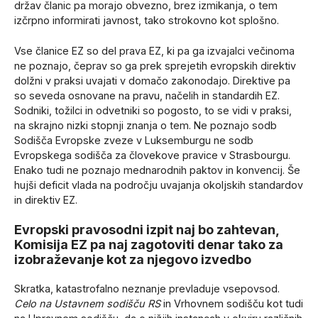
držav članic pa morajo obvezno, brez izmikanja, o tem
izčrpno informirati javnost, tako strokovno kot splošno.
Vse članice EZ so del prava EZ, ki pa ga izvajalci večinoma
ne poznajo, čeprav so ga prek sprejetih evropskih direktiv
dolžni v praksi uvajati v domačo zakonodajo. Direktive pa
so seveda osnovane na pravu, načelih in standardih EZ.
Sodniki, tožilci in odvetniki so pogosto, to se vidi v praksi,
na skrajno nizki stopnji znanja o tem. Ne poznajo sodb
Sodišča Evropske zveze v Luksemburgu ne sodb
Evropskega sodišča za človekove pravice v Strasbourgu.
Enako tudi ne poznajo mednarodnih paktov in konvencij. Še
hujši deficit vlada na področju uvajanja okoljskih standardov
in direktiv EZ.
Evropski pravosodni izpit naj bo zahtevan,
Komisija EZ pa naj zagotoviti denar tako za
izobraževanje kot za njegovo izvedbo
Skratka, katastrofalno neznanje prevladuje vsepovsod.
Celo na Ustavnem sodišču RS
in Vrhovnem sodišču kot tudi