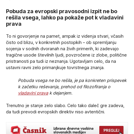
Pobuda za evropski pravosodni izpit ne bo
rešila vsega, lahko pa pokaže pot k vladavini
prava
To ni govorjenje na pamet, ampak iz videnja stvari, včasih
čisto od blizu, v konkretnih postopkih – ob spremljanju
sojenja v sodnih dvoranah na živih primerih, ki zadevajo
tragične usode številnih ljudi, povzročene iz zlobe, politične
pristranosti pa tudi iz neznanja. Ugotavljam celo, da na
ustavni ravni zelo primanjkuje tovrstnega znanja.
Pobuda vsega ne bo rešila, je pa konkreten prispevek
k začetku reševanja, prehod od filozofiranja o
vladavini prava
k dejanjem.
Trenutno je stanje zelo slabo. Celo tako daleč gre zadeva,
da tudi prevodi evropskih direktiv niso avtentični.