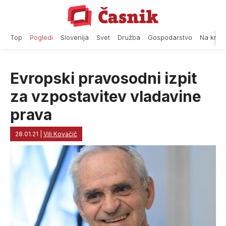
Skip
to
content
Top
Pogledi
Slovenija
Svet
Družba
Gospodarstvo
Na krat
Evropski pravosodni izpit
za vzpostavitev vladavine
prava
28.01.21
|
Vili Kovačič