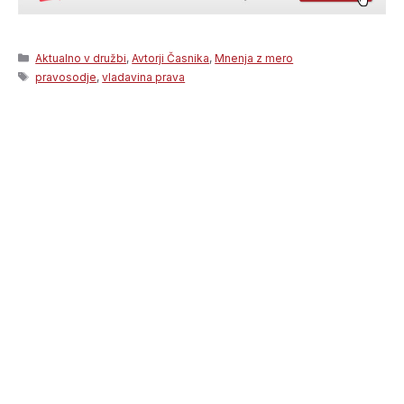
Categories
Aktualno v družbi
,
Avtorji Časnika
,
Mnenja z mero
Tags
pravosodje
,
vladavina prava