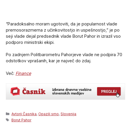
“Paradoksalno moram ugotoviti, da je popularnost vlade
premosorazmerna z učinkovitostjo in uspešnostjo,” je po
seji vlade dejal predsednik vlade Borut Pahor in izrazil vso
podporo ministrski ekipi.
Po zadnjem Politbarometru Pahorjeve vlade ne podpira 70
odstotkov vprašanih, kar je največ do zdaj.
Več:
Finance
Categories
Avtorji Časnika
,
Opazili smo
,
Slovenija
Tags
Borut Pahor