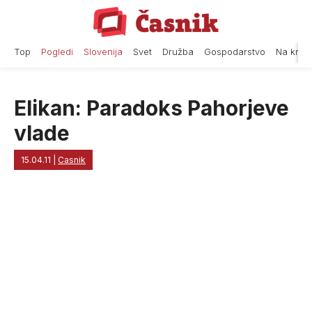
Skip
to
content
Top
Pogledi
Slovenija
Svet
Družba
Gospodarstvo
Na krat
Elikan: Paradoks Pahorjeve
vlade
15.04.11
|
Casnik