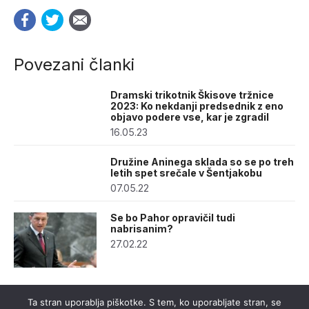
Povezani članki
Dramski trikotnik Škisove tržnice
2023: Ko nekdanji predsednik z eno
objavo podere vse, kar je zgradil
16.05.23
Družine Aninega sklada so se po treh
letih spet srečale v Šentjakobu
07.05.22
Se bo Pahor opravičil tudi
nabrisanim?
27.02.22
Ta stran uporablja piškotke. S tem, ko uporabljate stran, se