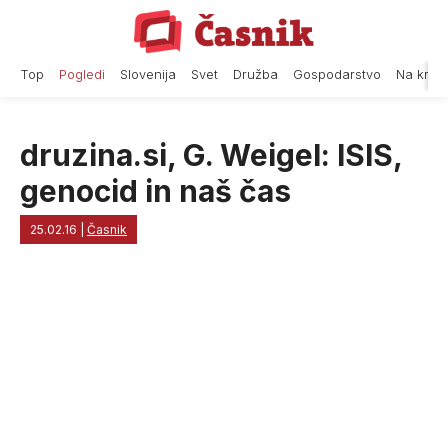
Skip
to
content
Top
Pogledi
Slovenija
Svet
Družba
Gospodarstvo
Na krat
druzina.si, G. Weigel: ISIS,
genocid in naš čas
25.02.16
|
Časnik