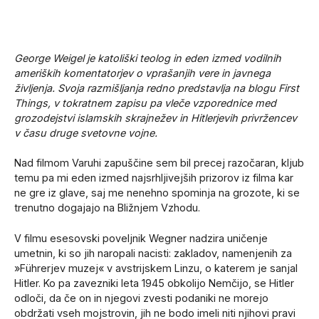
George Weigel je katoliški teolog in eden izmed vodilnih
ameriških komentatorjev o vprašanjih vere in javnega
življenja. Svoja razmišljanja redno predstavlja na blogu First
Things, v tokratnem zapisu pa vleče vzporednice med
grozodejstvi islamskih skrajnežev in Hitlerjevih privržencev
v času druge svetovne vojne.
Nad filmom Varuhi zapuščine sem bil precej razočaran, kljub
temu pa mi eden izmed najsrhljivejših prizorov iz filma kar
ne gre iz glave, saj me nenehno spominja na grozote, ki se
trenutno dogajajo na Bližnjem Vzhodu.
V filmu esesovski poveljnik Wegner nadzira uničenje
umetnin, ki so jih naropali nacisti: zakladov, namenjenih za
»Führerjev muzej« v avstrijskem Linzu, o katerem je sanjal
Hitler. Ko pa zavezniki leta 1945 obkolijo Nemčijo, se Hitler
odloči, da če on in njegovi zvesti podaniki ne morejo
obdržati vseh mojstrovin, jih ne bodo imeli niti njihovi pravi