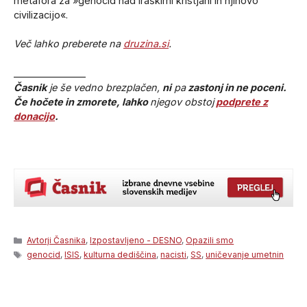
metafora za »genocid nad iraškimi kristjani in njihovo
civilizacijo«.
Več lahko preberete na
druzina.si
.
_______________
Časnik
je še vedno brezplačen,
ni
pa
zastonj in ne poceni.
Če hočete in zmorete, lahko
njegov obstoj
podprete z
donacijo
.
Categories
Avtorji Časnika
,
Izpostavljeno - DESNO
,
Opazili smo
Tags
genocid
,
ISIS
,
kulturna dediščina
,
nacisti
,
SS
,
uničevanje umetnin