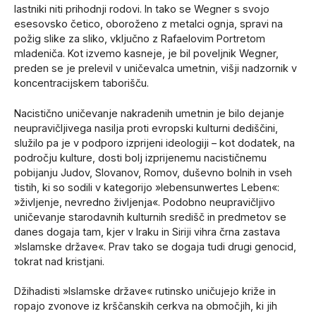
lastniki niti prihodnji rodovi. In tako se Wegner s svojo
esesovsko četico, oboroženo z metalci ognja, spravi na
požig slike za sliko, vključno z Rafaelovim Portretom
mladeniča. Kot izvemo kasneje, je bil poveljnik Wegner,
preden se je prelevil v uničevalca umetnin, višji nadzornik v
koncentracijskem taborišču.
Nacistično uničevanje nakradenih umetnin je bilo dejanje
neupravičljivega nasilja proti evropski kulturni dediščini,
služilo pa je v podporo izprijeni ideologiji – kot dodatek, na
področju kulture, dosti bolj izprijenemu nacističnemu
pobijanju Judov, Slovanov, Romov, duševno bolnih in vseh
tistih, ki so sodili v kategorijo »lebensunwertes Leben«:
»življenje, nevredno življenja«. Podobno neupravičljivo
uničevanje starodavnih kulturnih središč in predmetov se
danes dogaja tam, kjer v Iraku in Siriji vihra črna zastava
»Islamske države«. Prav tako se dogaja tudi drugi genocid,
tokrat nad kristjani.
Džihadisti »Islamske države« rutinsko uničujejo križe in
ropajo zvonove iz krščanskih cerkva na območjih, ki jih