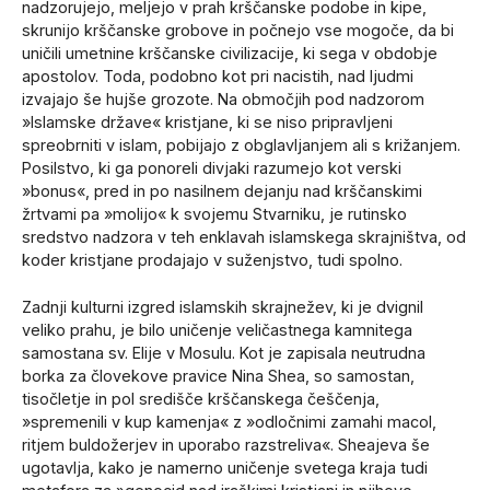
nadzorujejo, meljejo v prah krščanske podobe in kipe,
skrunijo krščanske grobove in počnejo vse mogoče, da bi
uničili umetnine krščanske civilizacije, ki sega v obdobje
apostolov. Toda, podobno kot pri nacistih, nad ljudmi
izvajajo še hujše grozote. Na območjih pod nadzorom
»Islamske države« kristjane, ki se niso pripravljeni
spreobrniti v islam, pobijajo z obglavljanjem ali s križanjem.
Posilstvo, ki ga ponoreli divjaki razumejo kot verski
»bonus«, pred in po nasilnem dejanju nad krščanskimi
žrtvami pa »molijo« k svojemu Stvarniku, je rutinsko
sredstvo nadzora v teh enklavah islamskega skrajništva, od
koder kristjane prodajajo v suženjstvo, tudi spolno.
Zadnji kulturni izgred islamskih skrajnežev, ki je dvignil
veliko prahu, je bilo uničenje veličastnega kamnitega
samostana sv. Elije v Mosulu. Kot je zapisala neutrudna
borka za človekove pravice Nina Shea, so samostan,
tisočletje in pol središče krščanskega češčenja,
»spremenili v kup kamenja« z »odločnimi zamahi macol,
ritjem buldožerjev in uporabo razstreliva«. Sheajeva še
ugotavlja, kako je namerno uničenje svetega kraja tudi