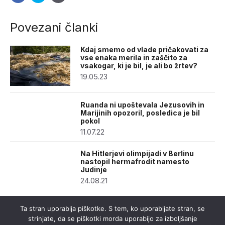
Povezani članki
Kdaj smemo od vlade pričakovati za
vse enaka merila in zaščito za
vsakogar, ki je bil, je ali bo žrtev?
19.05.23
Ruanda ni upoštevala Jezusovih in
Marijinih opozoril, posledica je bil
pokol
11.07.22
Na Hitlerjevi olimpijadi v Berlinu
nastopil hermafrodit namesto
Judinje
24.08.21
Ta stran uporablja piškotke. S tem, ko uporabljate stran, se
strinjate, da se piškotki morda uporabijo za izboljšanje