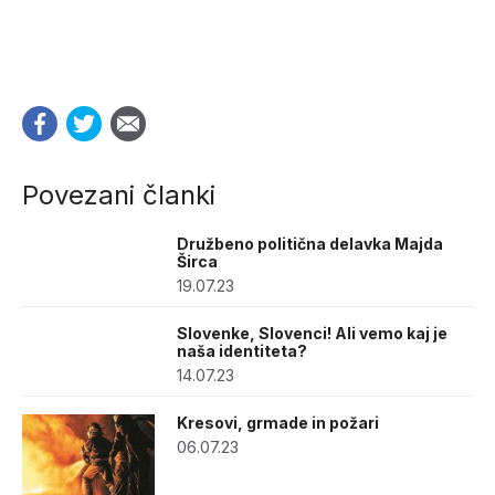
Povezani članki
Družbeno politična delavka Majda
Širca
19.07.23
Slovenke, Slovenci! Ali vemo kaj je
naša identiteta?
14.07.23
Kresovi, grmade in požari
06.07.23