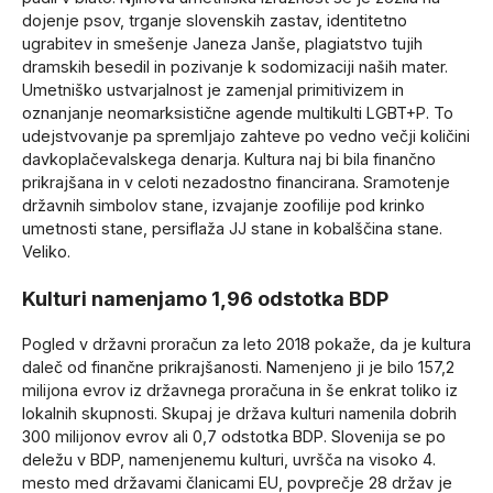
dojenje psov, trganje slovenskih zastav, identitetno
ugrabitev in smešenje Janeza Janše, plagiatstvo tujih
dramskih besedil in pozivanje k sodomizaciji naših mater.
Umetniško ustvarjalnost je zamenjal primitivizem in
oznanjanje neomarksistične agende multikulti LGBT+P. To
udejstvovanje pa spremljajo zahteve po vedno večji količini
davkoplačevalskega denarja. Kultura naj bi bila finančno
prikrajšana in v celoti nezadostno financirana. Sramotenje
državnih simbolov stane, izvajanje zoofilije pod krinko
umetnosti stane, persiflaža JJ stane in kobalščina stane.
Veliko.
Kulturi namenjamo 1,96 odstotka BDP
Pogled v državni proračun za leto 2018 pokaže, da je kultura
daleč od finančne prikrajšanosti. Namenjeno ji je bilo 157,2
milijona evrov iz državnega proračuna in še enkrat toliko iz
lokalnih skupnosti. Skupaj je država kulturi namenila dobrih
300 milijonov evrov ali 0,7 odstotka BDP. Slovenija se po
deležu v BDP, namenjenemu kulturi, uvršča na visoko 4.
mesto med državami članicami EU, povprečje 28 držav je