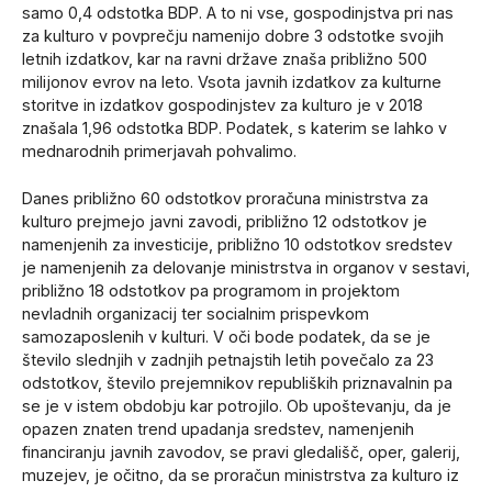
samo 0,4 odstotka BDP. A to ni vse, gospodinjstva pri nas
za kulturo v povprečju namenijo dobre 3 odstotke svojih
letnih izdatkov, kar na ravni države znaša približno 500
milijonov evrov na leto. Vsota javnih izdatkov za kulturne
storitve in izdatkov gospodinjstev za kulturo je v 2018
znašala 1,96 odstotka BDP. Podatek, s katerim se lahko v
mednarodnih primerjavah pohvalimo.
Danes približno 60 odstotkov proračuna ministrstva za
kulturo prejmejo javni zavodi, približno 12 odstotkov je
namenjenih za investicije, približno 10 odstotkov sredstev
je namenjenih za delovanje ministrstva in organov v sestavi,
približno 18 odstotkov pa programom in projektom
nevladnih organizacij ter socialnim prispevkom
samozaposlenih v kulturi. V oči bode podatek, da se je
število slednjih v zadnjih petnajstih letih povečalo za 23
odstotkov, število prejemnikov republiških priznavalnin pa
se je v istem obdobju kar potrojilo. Ob upoštevanju, da je
opazen znaten trend upadanja sredstev, namenjenih
financiranju javnih zavodov, se pravi gledališč, oper, galerij,
muzejev, je očitno, da se proračun ministrstva za kulturo iz