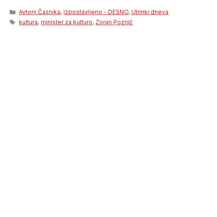
Categories
Avtorji Časnika
,
Izpostavljeno - DESNO
,
Utrinki dneva
Tags
kultura
,
minister za kulturo
,
Zoran Poznič