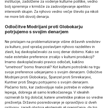
institucije, zadolžene za vodenje kulturne politike, vedno
bolj spreminja v krmišče za zadovoljevanje apetitov
interesnih skupin. Za njihovo vedno večje število pa nikoli
ne more biti dovolj denarja.
Odločitve Modrijani proti Globokarju
potrjujemo s svojim denarjem
Ne pristajam na problematiziranje višine državnih sredstev
za kulturo, pod vprašaj postavljam njihovo razdelitev in
zlasti, kaj davkoplačevalci za svoj denar dobimo. Kako se
naše estetske preference zrcalijo v kulturni produkciji?
Imamo davkoplačevalci pravico odločati, kakšno
“umetnost” bomo financirali? Kot kulturni potrošniki na trgu
svoje preference udejanjamo s svojim denarjem. Odločitve
Modrijani proti Globokarju, Španzel proti Smrekarjevi,
Kuntner proti Štegru potrjujemo s svojim denarjem.
Plačamo tisto, kar zadovoljuje naše potrebe in videnje
lepega, dobrega ali samo kratkočasnega. V idealnih
razmerah bi trg določal, katere umetniške prakse so vredne
preživetja. Državno posredovanje je opravičljivo iz dveh
razlogov, zaradi obstoja eksternalij ali prepričanja, da trg