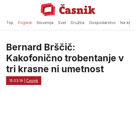
Skip
to
content
Top
Pogledi
Slovenija
Svet
Družba
Gospodarstvo
Na krat
Bernard Brščič:
Kakofonično trobentanje v
tri krasne ni umetnost
15.03.19
|
Časnik