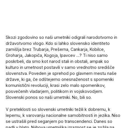
Skozi zgodovino so naši umetniki odigrali narodotvorno in
državotvorno vlogo. Kdo si lahko slovensko identiteto
zamišlja brez Trubarja, Prešerna, Cankarja, Kobilce,
Groharja, Jakopiča, Kogoja, Ipavcev …? Ti niso samo
poskrbeli, da smo kot narod stali in obstali, ampak so
kulturo in umetnost postavili v samo vrednotno središče
slovenstva. Poveden je sprehod po glavnem mestu naše
države, ki ga, če odštejemo onesnaženost s spomeniki
komunistični revoluciji, krasi zelo malo spomenikov,
posvečenih vladarjem, politikom in vojskovodjem.
Slovenski ponos so naši umetniki. No, bili so.
V preteklosti so slovenski umetniki težili k dobremu, k
lepemu, k varovanju nacionalne samobitnosti in jezika. Niso
se ustrašili pred seganjem po transcendenci. Danes so
padli v blato. Njihova umetniška izraznost se je zožila na