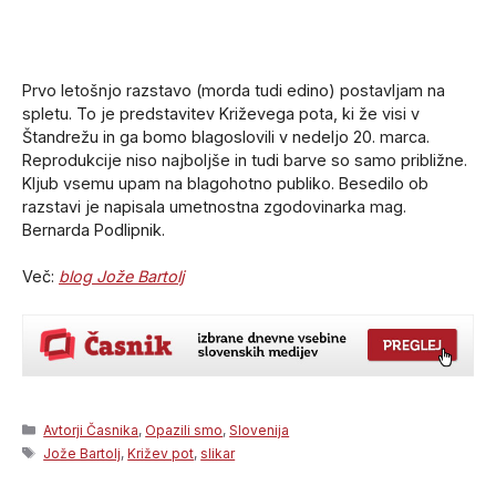
Prvo letošnjo razstavo (morda tudi edino) postavljam na
spletu. To je predstavitev Križevega pota, ki že visi v
Štandrežu in ga bomo blagoslovili v nedeljo 20. marca.
Reprodukcije niso najboljše in tudi barve so samo približne.
Kljub vsemu upam na blagohotno publiko. Besedilo ob
razstavi je napisala umetnostna zgodovinarka mag.
Bernarda Podlipnik.
Več:
blog Jože Bartolj
Categories
Avtorji Časnika
,
Opazili smo
,
Slovenija
Tags
Jože Bartolj
,
Križev pot
,
slikar