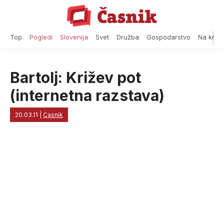
Skip
to
content
Top
Pogledi
Slovenija
Svet
Družba
Gospodarstvo
Na krat
Bartolj: Križev pot
(internetna razstava)
20.03.11
|
Casnik