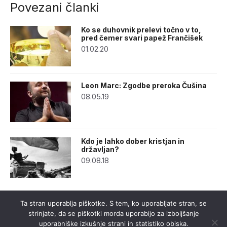
Povezani članki
Ko se duhovnik prelevi točno v to,
pred čemer svari papež Frančišek
01.02.20
Leon Marc: Zgodbe preroka Čušina
08.05.19
Kdo je lahko dober kristjan in
državljan?
09.08.18
Ta stran uporablja piškotke. S tem, ko uporabljate stran, se
strinjate, da se piškotki morda uporabijo za izboljšanje
uporabniške izkušnje strani in statistiko obiska.