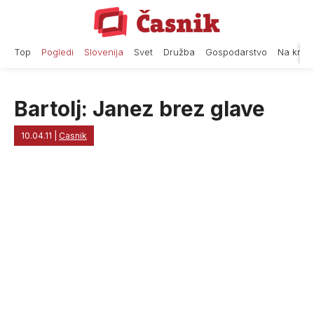
Skip
to
content
Top
Pogledi
Slovenija
Svet
Družba
Gospodarstvo
Na krat
Bartolj: Janez brez glave
10.04.11
|
Casnik