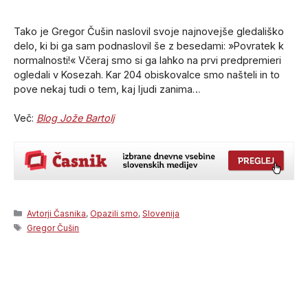
Tako je Gregor Čušin naslovil svoje najnovejše gledališko
delo, ki bi ga sam podnaslovil še z besedami: »Povratek k
normalnosti!« Včeraj smo si ga lahko na prvi predpremieri
ogledali v Kosezah. Kar 204 obiskovalce smo našteli in to
pove nekaj tudi o tem, kaj ljudi zanima…
Več:
Blog Jože Bartolj
Categories
Avtorji Časnika
,
Opazili smo
,
Slovenija
Tags
Gregor Čušin